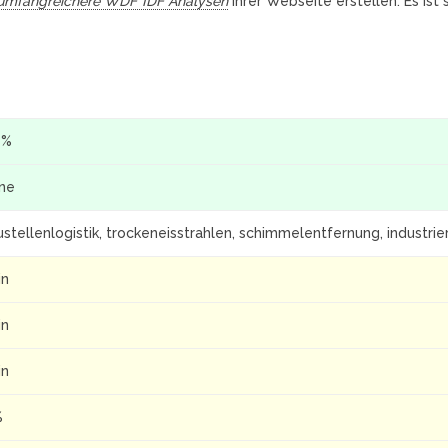
umfangreichere WDF*IDF Analysen
Ihrer Webseite erstellen. Es ist
 %
ine
stellenlogistik, trockeneisstrahlen, schimmelentfernung, industrie
in
in
in
%