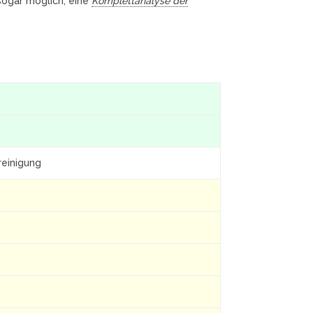
 sogar möglich, eine
Komplettanalyse der
reinigung