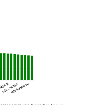
silikonfugen
fabrikstrasse
tigung