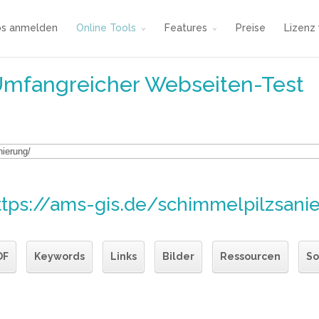
os anmelden
Online Tools
Features
Preise
Lizenz
Umfangreicher Webseiten-Test
ttps://ams-gis.de/schimmelpilzsani
DF
Keywords
Links
Bilder
Ressourcen
So