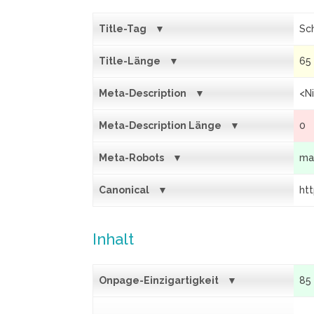
Title-Tag
Sc
Title-Länge
65
Meta-Description
<N
Meta-Description Länge
0
Meta-Robots
ma
Canonical
ht
Inhalt
Onpage-Einzigartigkeit
85