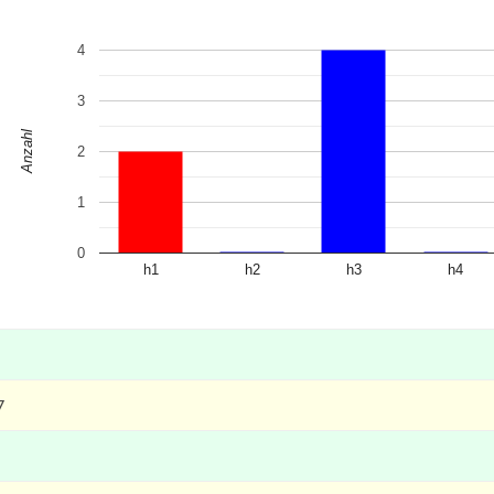
4
3
Anzahl
2
1
0
h1
h2
h3
h4
7