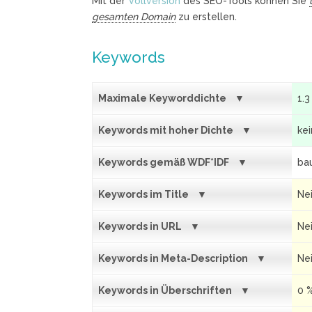
Mit der
Vollversion
des SEO-Tools können Sie
gesamten Domain
zu erstellen.
Keywords
Maximale Keyworddichte
1.3
Keywords mit hoher Dichte
ke
Keywords gemäß WDF*IDF
bau
Keywords im Title
Ne
Keywords in URL
Ne
Keywords in Meta-Description
Ne
Keywords in Überschriften
0 