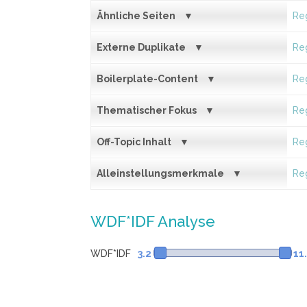
Ähnliche Seiten
Reg
Externe Duplikate
Reg
Boilerplate-Content
Reg
Thematischer Fokus
Reg
Off-Topic Inhalt
Reg
Alleinstellungsmerkmale
Reg
WDF*IDF Analyse
WDF*IDF
3.2
11