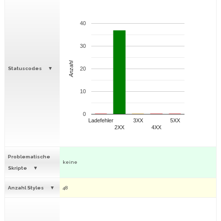
40
30
Anzahl
Statuscodes
20
10
0
Ladefehler
3XX
5XX
2XX
4XX
Problematische
keine
Skripte
Anzahl Styles
48