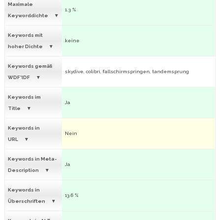
Maximale
1.3 %
Keyworddichte
Keywords mit
keine
hoher Dichte
Keywords gemäß
skydive, colibri, fallschirmspringen, tandemsprung
WDF*IDF
Keywords im
Ja
Title
Keywords in
Nein
URL
Keywords in Meta-
Ja
Description
Keywords in
13.6 %
Überschriften