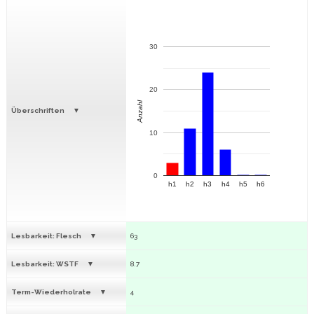
30
20
Anzahl
Überschriften
10
0
h1
h2
h3
h4
h5
h6
Lesbarkeit: Flesch
63
Lesbarkeit: WSTF
8.7
Term-Wiederholrate
4