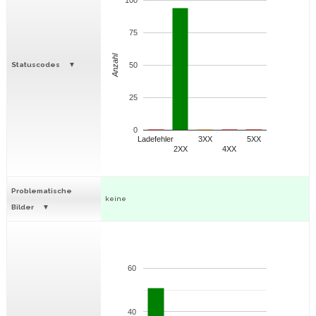
100
75
Anzahl
Statuscodes
50
25
0
Ladefehler
3XX
5XX
2XX
4XX
Problematische
keine
Bilder
60
40