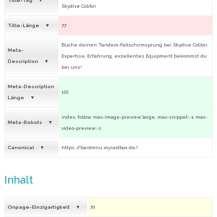
Title-Tag
Skydive Colibri
Title-Länge
77
Buche deinen Tandem-Fallschirmsprung bei Skydive Colibri.
Meta-
Expertise, Erfahrung, exzellentes Equipment bekommst du
Description
bei uns!
Meta-Description
122
Länge
index, follow, max-image-preview:large, max-snippet:-1, max-
Meta-Robots
video-preview:-1
Canonical
https://bardmnu.myraidbox.de/
Inhalt
Onpage-Einzigartigkeit
70