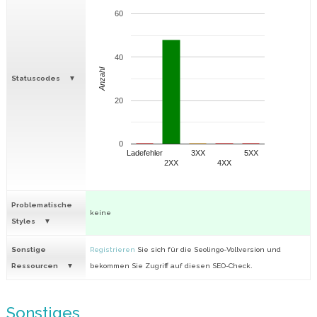
60
40
Anzahl
Statuscodes
20
0
Ladefehler
3XX
5XX
2XX
4XX
Problematische
keine
Styles
Sonstige
Registrieren
Sie sich für die Seolingo-Vollversion und
Ressourcen
bekommen Sie Zugriff auf diesen SEO-Check.
Sonstiges