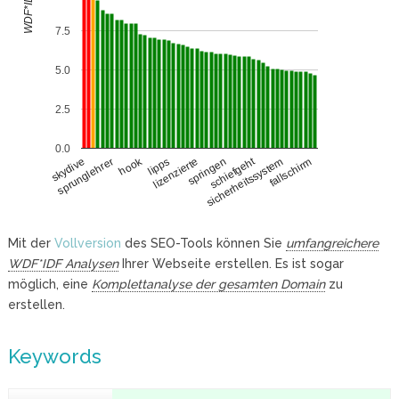
WDF*IDF
7.5
5.0
2.5
0.0
schiefgeht
hook
sprunglehrer
sicherheitssystem
lipps
fallschirm
lizenzierte
skydive
springen
Mit der
Vollversion
des SEO-Tools können Sie
umfangreichere
WDF*IDF Analysen
Ihrer Webseite erstellen. Es ist sogar
möglich, eine
Komplettanalyse der gesamten Domain
zu
erstellen.
Keywords