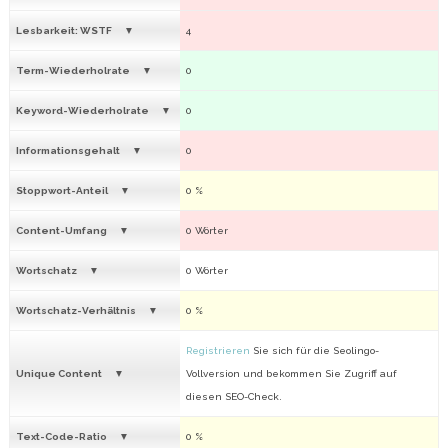
Lesbarkeit: WSTF
4
Term-Wiederholrate
0
Keyword-Wiederholrate
0
Informationsgehalt
0
Stoppwort-Anteil
0 %
Content-Umfang
0 Wörter
Wortschatz
0 Wörter
Wortschatz-Verhältnis
0 %
Registrieren
Sie sich für die Seolingo-
Unique Content
Vollversion und bekommen Sie Zugriff auf
diesen SEO-Check.
Text-Code-Ratio
0 %