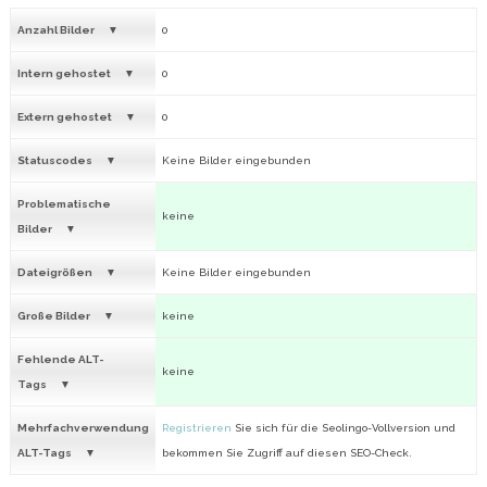
Anzahl Bilder
0
Intern gehostet
0
Extern gehostet
0
Statuscodes
Keine Bilder eingebunden
Problematische
keine
Bilder
Dateigrößen
Keine Bilder eingebunden
Große Bilder
keine
Fehlende ALT-
keine
Tags
Mehrfachverwendung
Registrieren
Sie sich für die Seolingo-Vollversion und
ALT-Tags
bekommen Sie Zugriff auf diesen SEO-Check.