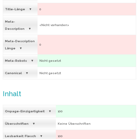
Title-Länge
0
Meta-
<Nicht vorhanden>
Description
Meta-Description
0
Länge
Meta-Robots
Nicht gesetzt
Canonical
Nicht gesetzt
Inhalt
Onpage-Einzigartigkeit
100
Überschriften
Keine Überschriften
Lesbarkeit: Flesch
100