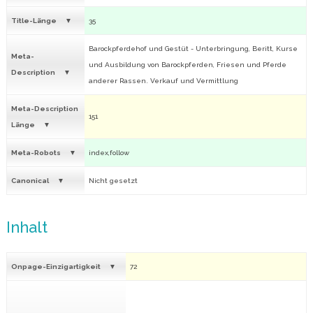
Title-Länge
35
Barockpferdehof und Gestüt - Unterbringung, Beritt, Kurse
Meta-
und Ausbildung von Barockpferden, Friesen und Pferde
Description
anderer Rassen. Verkauf und Vermittlung
Meta-Description
151
Länge
Meta-Robots
index,follow
Canonical
Nicht gesetzt
Inhalt
Onpage-Einzigartigkeit
72