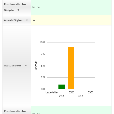
Problematische
keine
Skripte
Anzahl Styles
10
10.0
7.5
Anzahl
Statuscodes
5.0
2.5
0.0
Ladefehler
3XX
5XX
2XX
4XX
Problematische
keine