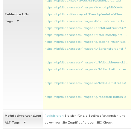
https://bpfdl.de/files/layout/sl-FleurdeLis-Luftau ...
https://bpfdl.de/assets/images/7/logo-bpfdl-600-fo ...
Fehlende ALT-
https://bpfdl.de/files/layout/Barockpferdehof-Fleu ...
Tags
https://bpfdl.de/assets/images/8/bfdl-Verkaufspfer ...
https://bpfdl.de/assets/images/e/bfdl-aufzucht01-7 ...
https://bpfdl.de/assets/images/7/bfdl-barockpinto- ...
https://bpfdl.de/assets/images/9/tatjana-frueh-02a ...
https://bpfdl.de/assets/images/1/Barockpferdehof-F
...
https://bpfdl.de/assets/images/b/bfdl-goldener-okt ...
https://bpfdl.de/assets/images/a/bfdl-schafhuette-
...
https://bpfdl.de/assets/images/a/bfdl-Herbstputz-0
...
https://bpfdl.de/assets/images/5/facebook-button-e
...
Mehrfachverwendung
Registrieren
Sie sich für die Seolingo-Vollversion und
ALT-Tags
bekommen Sie Zugriff auf diesen SEO-Check.