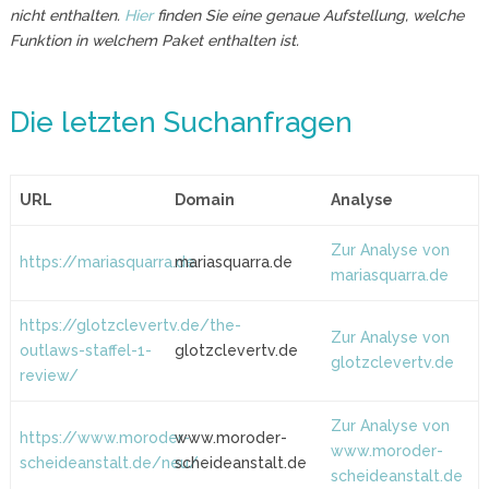
nicht enthalten.
Hier
finden Sie eine genaue Aufstellung, welche
Funktion in welchem Paket enthalten ist.
Die letzten Suchanfragen
URL
Domain
Analyse
Zur Analyse von
https://mariasquarra.de
mariasquarra.de
mariasquarra.de
https://glotzclevertv.de/the-
Zur Analyse von
outlaws-staffel-1-
glotzclevertv.de
glotzclevertv.de
review/
Zur Analyse von
https://www.moroder-
www.moroder-
www.moroder-
scheideanstalt.de/neu/
scheideanstalt.de
scheideanstalt.de