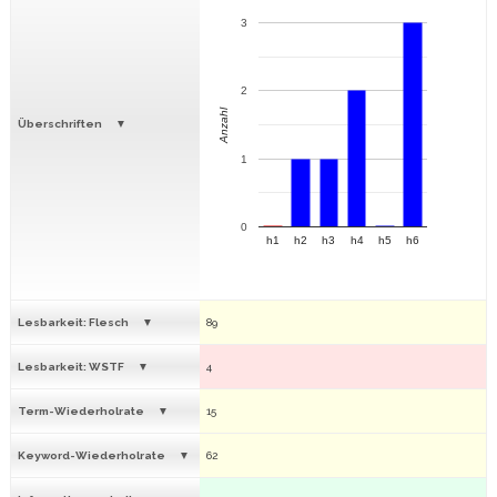
3
2
Anzahl
Überschriften
1
0
h1
h2
h3
h4
h5
h6
Lesbarkeit: Flesch
89
Lesbarkeit: WSTF
4
Term-Wiederholrate
15
Keyword-Wiederholrate
62