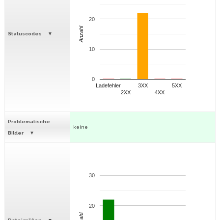
20
Anzahl
Statuscodes
10
0
Ladefehler
3XX
5XX
2XX
4XX
Problematische
keine
Bilder
30
20