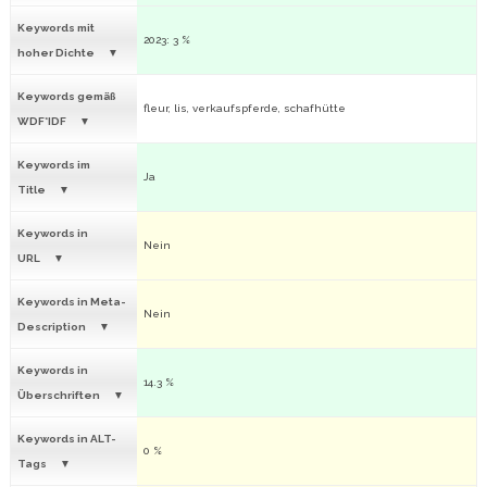
Keywords mit
2023: 3 %
hoher Dichte
Keywords gemäß
fleur, lis, verkaufspferde, schafhütte
WDF*IDF
Keywords im
Ja
Title
Keywords in
Nein
URL
Keywords in Meta-
Nein
Description
Keywords in
14.3 %
Überschriften
Keywords in ALT-
0 %
Tags