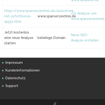
www.safadreh.de
https://www.sparverzeichnis.de/autostrom-
Zur Analyse von
mit-sofortbonus-
www.sparverzeichnis.de
www.sparverzeichnis
a5551.html
Jetzt kostenlos
Neue SEO-
eine neue Analyse
beliebige Domain
Analyse erstellen
starten
Impressum
Kundeninformationen
Datenschutz
Support