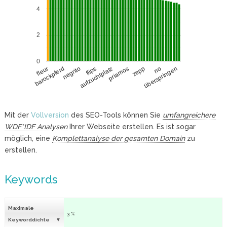
4
2
0
barockpferd
zepp
negrito
no
flips
überspringen
aufzuchtplatz
fleur
priamos
Mit der
Vollversion
des SEO-Tools können Sie
umfangreichere
WDF*IDF Analysen
Ihrer Webseite erstellen. Es ist sogar
möglich, eine
Komplettanalyse der gesamten Domain
zu
erstellen.
Keywords
Maximale
3 %
Keyworddichte