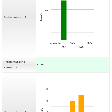
10
Anzahl
Statuscodes
5
0
Ladefehler
3XX
5XX
2XX
4XX
Problematische
keine
Bilder
8
6