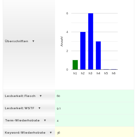
6
4
Anzahl
Überschriften
2
0
h1
h2
h3
h4
h5
h6
Lesbarkeit: Flesch
60
Lesbarkeit: WSTF
9.1
Term-Wiederholrate
4
Keyword-Wiederholrate
36