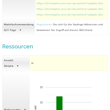
https://christopher-jess.de/wp-content/uploads/202 ...
https://christopher-jess.de/wp-content/uploads/202 ...
https://christopher-jess.de/wp-content/uploads/202 ...
Mehrfachverwendung
Registrieren
Sie sich für die Seolingo-Vollversion und
ALT-Tags
bekommen Sie Zugriff auf diesen SEO-Check.
Ressourcen
Anzahl
12
Skripte
15
10
Anzahl
Statuscodes