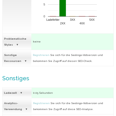
5
0
Ladefehler
3XX
5XX
2XX
4XX
Problematische
keine
Styles
Sonstige
Registrieren
Sie sich für die Seolingo-Vollversion und
Ressourcen
bekommen Sie Zugriff auf diesen SEO-Check.
Sonstiges
Ladezeit
0.05 Sekunden
Analytics-
Registrieren
Sie sich für die Seolingo-Vollversion und
Verwendung
bekommen Sie Zugriff auf diese SEO-Analyse.