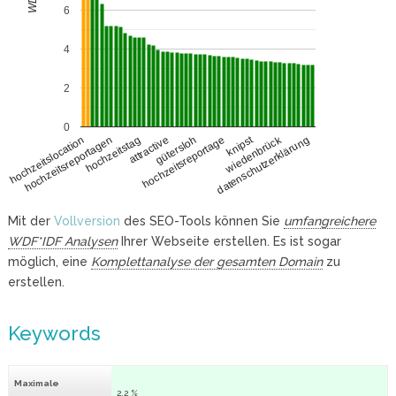
6
4
2
0
knipst
wiedenbrück
hochzeitsreportagen
hochzeitstag
attractive
datenschutzerklärung
gütersloh
hochzeitslocation
hochzeitsreportage
Mit der
Vollversion
des SEO-Tools können Sie
umfangreichere
WDF*IDF Analysen
Ihrer Webseite erstellen. Es ist sogar
möglich, eine
Komplettanalyse der gesamten Domain
zu
erstellen.
Keywords
Maximale
2.2 %