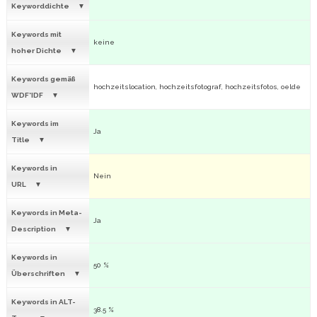
Keyworddichte
Keywords mit
keine
hoher Dichte
Keywords gemäß
hochzeitslocation, hochzeitsfotograf, hochzeitsfotos, oelde
WDF*IDF
Keywords im
Ja
Title
Keywords in
Nein
URL
Keywords in Meta-
Ja
Description
Keywords in
50 %
Überschriften
Keywords in ALT-
38.5 %