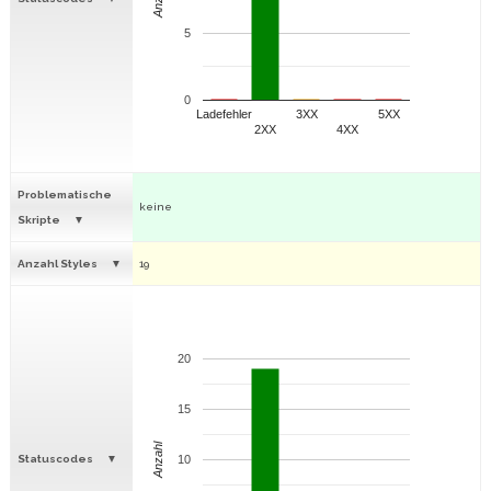
5
0
Ladefehler
3XX
5XX
2XX
4XX
Problematische
keine
Skripte
Anzahl Styles
19
20
15
Anzahl
Statuscodes
10