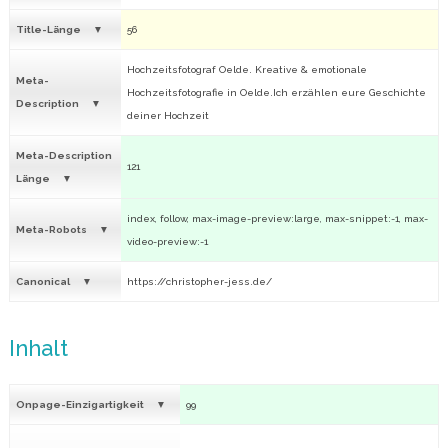
Title-Länge
56
Hochzeitsfotograf Oelde. Kreative & emotionale
Meta-
Hochzeitsfotografie in Oelde.Ich erzählen eure Geschichte
Description
deiner Hochzeit
Meta-Description
121
Länge
index, follow, max-image-preview:large, max-snippet:-1, max-
Meta-Robots
video-preview:-1
Canonical
https://christopher-jess.de/
Inhalt
Onpage-Einzigartigkeit
99