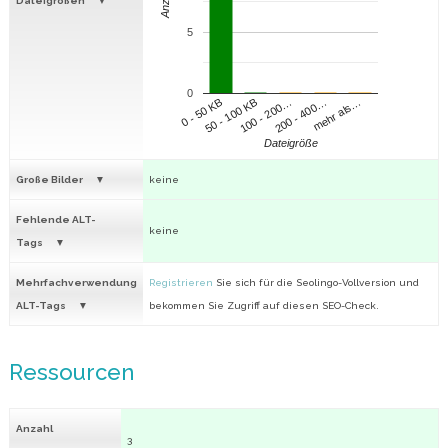
Anzahl
Dateigrößen
5
0
100 - 200…
200 - 400…
mehr als…
0 - 50 KB
50 - 100 KB
Dateigröße
Große Bilder
keine
Fehlende ALT-
keine
Tags
Mehrfachverwendung
Registrieren
Sie sich für die Seolingo-Vollversion und
ALT-Tags
bekommen Sie Zugriff auf diesen SEO-Check.
Ressourcen
Anzahl
3