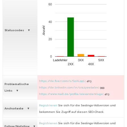
60
40
Anzahl
Statuscodes
20
0
Ladefehler
3XX
5XX
2XX
4XX
https://de.fiverr.com/s/GzALqqL
: 403
Problematische
https://de.linkedin.com/in/crazywebalex
: 999
Links
https://www.malt.de/profile/alexanderkluge
: 403
Registrieren
Sie sich für die Seolingo-Vollversion und
Anchortexte
bekommen Sie Zugriff auf diesen SEO-Check.
Registrieren
Sie sich für die Seolingo-Vollversion und
Follow/Nofollow