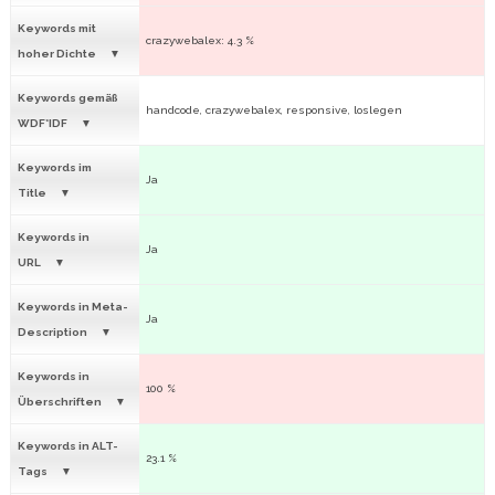
Keywords mit
crazywebalex: 4.3 %
hoher Dichte
Keywords gemäß
handcode, crazywebalex, responsive, loslegen
WDF*IDF
Keywords im
Ja
Title
Keywords in
Ja
URL
Keywords in Meta-
Ja
Description
Keywords in
100 %
Überschriften
Keywords in ALT-
23.1 %
Tags