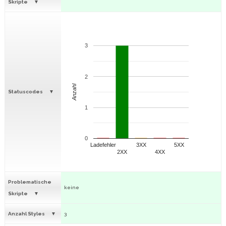
Skripte
3
2
Anzahl
Statuscodes
1
0
Ladefehler
3XX
5XX
2XX
4XX
Problematische
keine
Skripte
Anzahl Styles
3