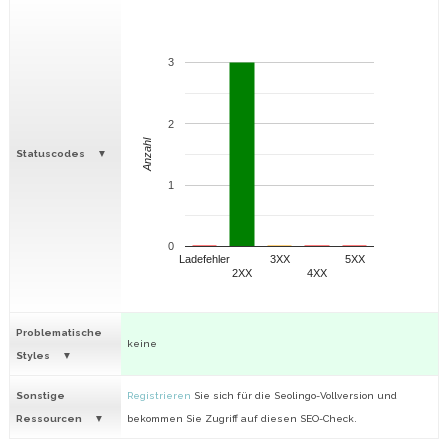
3
2
Anzahl
Statuscodes
1
0
Ladefehler
3XX
5XX
2XX
4XX
Problematische
keine
Styles
Sonstige
Registrieren
Sie sich für die Seolingo-Vollversion und
Ressourcen
bekommen Sie Zugriff auf diesen SEO-Check.