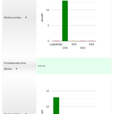
10
Anzahl
Statuscodes
5
0
Ladefehler
3XX
5XX
2XX
4XX
Problematische
keine
Bilder
15
10