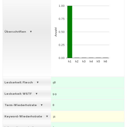
1.00
0.75
Anzahl
Überschriften
0.50
0.25
0.00
h1
h2
h3
h4
h5
h6
Lesbarkeit: Flesch
58
Lesbarkeit: WSTF
9.9
Term-Wiederholrate
8
Keyword-Wiederholrate
31