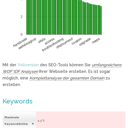
2
0
deployment
webdesigner
custom
vitals
upgrade
access
maps
troubleshooting
handcode
Mit der
Vollversion
des SEO-Tools können Sie
umfangreichere
WDF*IDF Analysen
Ihrer Webseite erstellen. Es ist sogar
möglich, eine
Komplettanalyse der gesamten Domain
zu
erstellen.
Keywords
Maximale
4.3 %
Keyworddichte