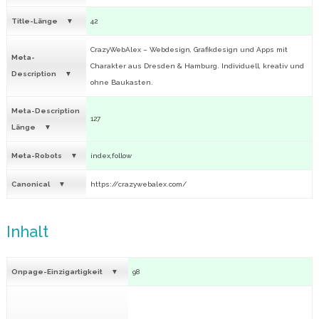
Title-Länge
42
CrazyWebAlex – Webdesign, Grafikdesign und Apps mit
Meta-
Charakter aus Dresden & Hamburg. Individuell, kreativ und
Description
ohne Baukasten.
Meta-Description
127
Länge
Meta-Robots
index,follow
Canonical
https://crazywebalex.com/
Inhalt
Onpage-Einzigartigkeit
98