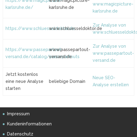
https://www.magicpicture-
www.magicpicture-
www.magicpicture-
karlsruhe.de/
karlsruhe.de
karlsruhe.de
Zur Analyse von
https://www.schluesseldoktor.de
www.schluesseldoktor.de
www.schluesseldokto
Zur Analyse von
https://www.passepartout-
www.passepartout-
www.passepartout-
versand.de/catalog/passepartouts
versand.de
versand.de
Jetzt kostenlos
Neue SEO-
eine neue Analyse
beliebige Domain
Analyse erstellen
starten
Impressum
Kundeninformationen
Datenschutz