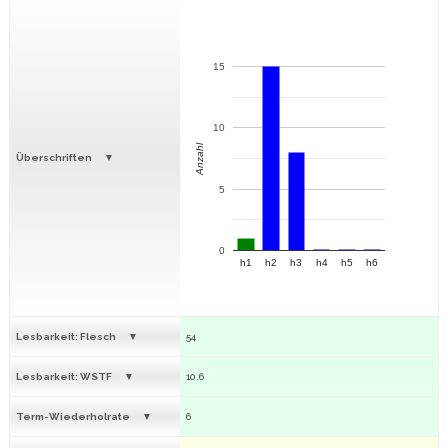
15
10
Anzahl
Überschriften
5
0
h1
h2
h3
h4
h5
h6
Lesbarkeit: Flesch
54
Lesbarkeit: WSTF
10.6
Term-Wiederholrate
6