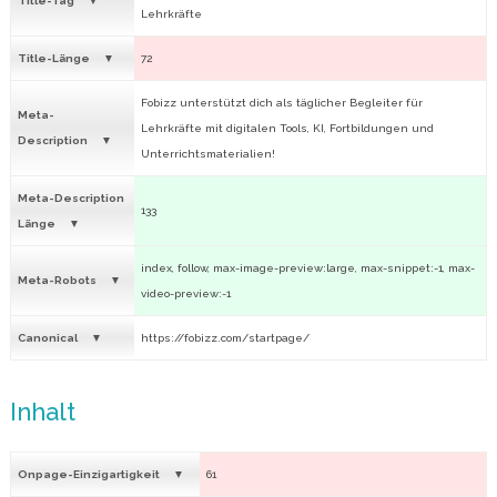
Title-Tag
Lehrkräfte
Title-Länge
72
Fobizz unterstützt dich als täglicher Begleiter für
Meta-
Lehrkräfte mit digitalen Tools, KI, Fortbildungen und
Description
Unterrichtsmaterialien!
Meta-Description
133
Länge
index, follow, max-image-preview:large, max-snippet:-1, max-
Meta-Robots
video-preview:-1
Canonical
https://fobizz.com/startpage/
Inhalt
Onpage-Einzigartigkeit
61