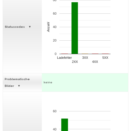
80
60
Anzahl
Statuscodes
40
20
0
Ladefehler
3XX
5XX
2XX
4XX
Problematische
keine
Bilder
60
40