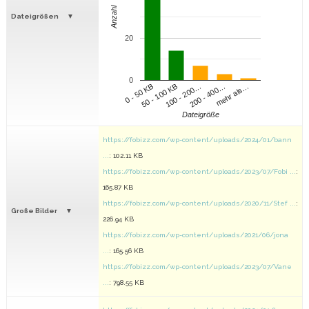
Anzahl
Dateigrößen
20
0
100 - 200…
200 - 400…
mehr als…
0 - 50 KB
50 - 100 KB
Dateigröße
https://fobizz.com/wp-content/uploads/2024/01/bann
...
: 102.11 KB
https://fobizz.com/wp-content/uploads/2023/07/Fobi ...
:
165.87 KB
https://fobizz.com/wp-content/uploads/2020/11/Stef ...
:
Große Bilder
226.94 KB
https://fobizz.com/wp-content/uploads/2021/06/jona
...
: 165.56 KB
https://fobizz.com/wp-content/uploads/2023/07/Vane
...
: 798.55 KB