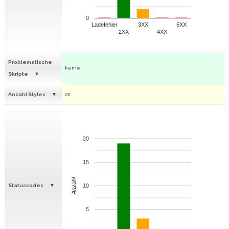
0
Ladefehler
3XX
5XX
2XX
4XX
Problematische
keine
Skripte
Anzahl Styles
22
20
15
Anzahl
Statuscodes
10
5