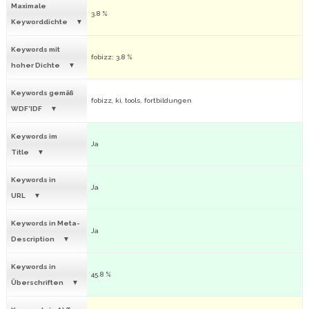
Maximale
3.8 %
Keyworddichte
Keywords mit
fobizz: 3.8 %
hoher Dichte
Keywords gemäß
fobizz, ki, tools, fortbildungen
WDF*IDF
Keywords im
Ja
Title
Keywords in
Ja
URL
Keywords in Meta-
Ja
Description
Keywords in
45.8 %
Überschriften