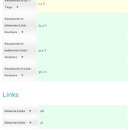
Keywords in ALT-
1.3 %
Tags
Keywords in
internen Link-
23.3 %
Anchors
Keywords in
externen Link-
51.4 %
Anchors
Keywords in Link-
30.1 %
Anchors
Links
Interne Links
116
Externe Links
37