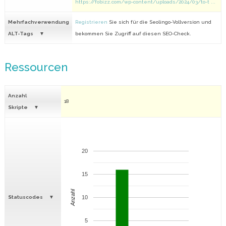
https://fobizz.com/wp-content/uploads/2024/03/to-t ...
Mehrfachverwendung
Registrieren
Sie sich für die Seolingo-Vollversion und
ALT-Tags
bekommen Sie Zugriff auf diesen SEO-Check.
Ressourcen
Anzahl
18
Skripte
20
15
Anzahl
Statuscodes
10
5