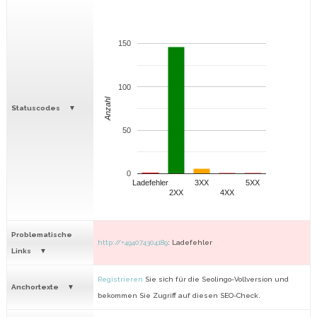
150
100
Anzahl
Statuscodes
50
0
Ladefehler
3XX
5XX
2XX
4XX
Problematische
http://+494074304189
: Ladefehler
Links
Registrieren
Sie sich für die Seolingo-Vollversion und
Anchortexte
bekommen Sie Zugriff auf diesen SEO-Check.