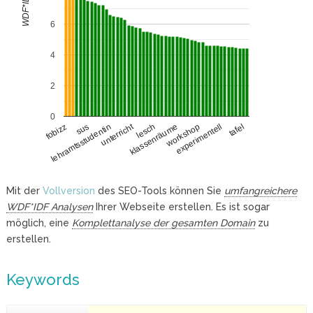
WDF*IDF
6
4
2
0
unterricht
sus
workshop
lehramtsstudentin
experimentell
tafel
lesch
fobizz
klassenräume
Mit der
Vollversion
des SEO-Tools können Sie
umfangreichere
WDF*IDF Analysen
Ihrer Webseite erstellen. Es ist sogar
möglich, eine
Komplettanalyse der gesamten Domain
zu
erstellen.
Keywords