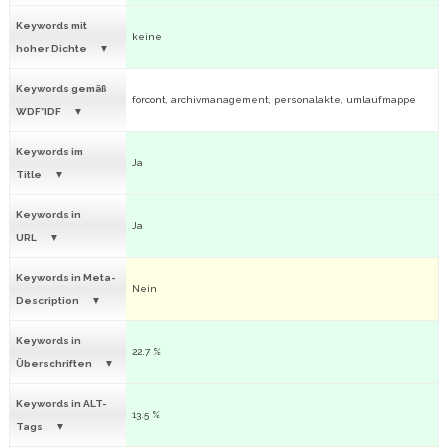
Keywords mit
keine
hoher Dichte
Keywords gemäß
forcont, archivmanagement, personalakte, umlaufmappe
WDF*IDF
Keywords im
Ja
Title
Keywords in
Ja
URL
Keywords in Meta-
Nein
Description
Keywords in
22.7 %
Überschriften
Keywords in ALT-
13.5 %
Tags