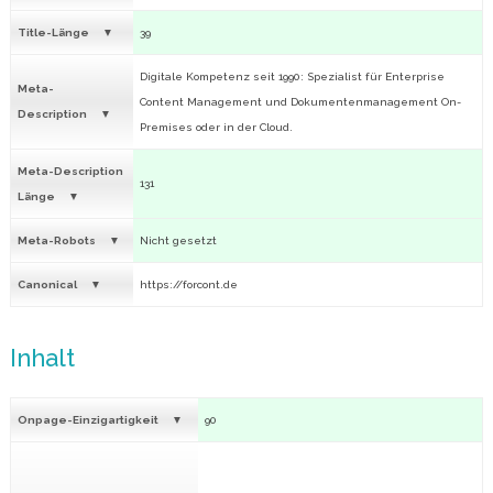
Title-Länge
39
Digitale Kompetenz seit 1990: Spezialist für Enterprise
Meta-
Content Management und Dokumentenmanagement On-
Description
Premises oder in der Cloud.
Meta-Description
131
Länge
Meta-Robots
Nicht gesetzt
Canonical
https://forcont.de
Inhalt
Onpage-Einzigartigkeit
90