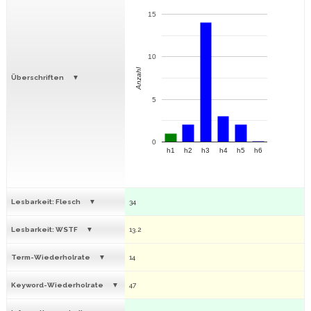
15
10
Anzahl
Überschriften
5
0
h1
h2
h3
h4
h5
h6
Lesbarkeit: Flesch
34
Lesbarkeit: WSTF
13.2
Term-Wiederholrate
14
Keyword-Wiederholrate
47