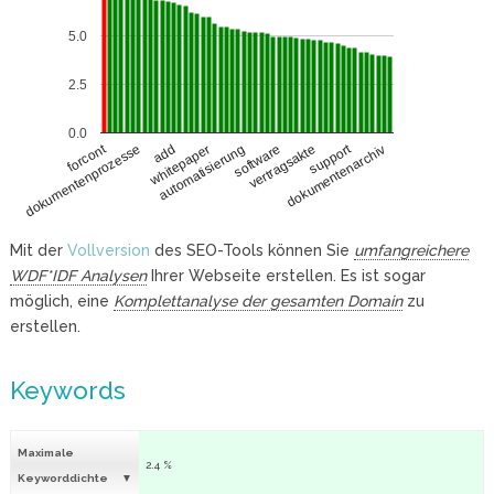
5.0
2.5
0.0
support
forcont
dokumentenprozesse
vertragsakte
add
whitepaper
dokumentenarchiv
automatisierung
software
Mit der
Vollversion
des SEO-Tools können Sie
umfangreichere
WDF*IDF Analysen
Ihrer Webseite erstellen. Es ist sogar
möglich, eine
Komplettanalyse der gesamten Domain
zu
erstellen.
Keywords
Maximale
2.4 %
Keyworddichte