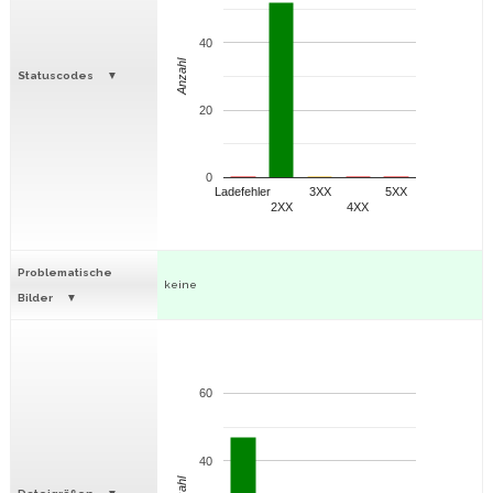
40
Anzahl
Statuscodes
20
0
Ladefehler
3XX
5XX
2XX
4XX
Problematische
keine
Bilder
60
40