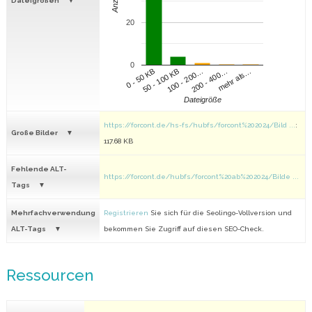
Anzahl
Dateigrößen
20
0
100 - 200…
200 - 400…
mehr als…
0 - 50 KB
50 - 100 KB
Dateigröße
https://forcont.de/hs-fs/hubfs/forcont%202024/Bild ...
:
Große Bilder
117.68 KB
Fehlende ALT-
https://forcont.de/hubfs/forcont%20ab%202024/Bilde ...
Tags
Mehrfachverwendung
Registrieren
Sie sich für die Seolingo-Vollversion und
ALT-Tags
bekommen Sie Zugriff auf diesen SEO-Check.
Ressourcen