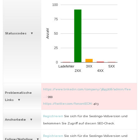
100
75
Anzahl
Statuscodes
50
25
0
Ladefehler
3XX
5XX
2XX
4XX
https://www.linkedin.com/company/3845208/admin/fee
Problematische
...
: 999
Links
https://twitter.com/forcontECM
: 403
Registrieren
Sie sich für die Seolingo-Vollversion und
Anchortexte
bekommen Sie Zugriff auf diesen SEO-Check.
Registrieren
Sie sich für die Seolingo-Vollversion und
Follow/Nofollow