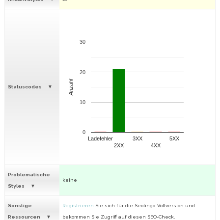
30
20
Anzahl
Statuscodes
10
0
Ladefehler
3XX
5XX
2XX
4XX
Problematische
keine
Styles
Sonstige
Registrieren
Sie sich für die Seolingo-Vollversion und
Ressourcen
bekommen Sie Zugriff auf diesen SEO-Check.