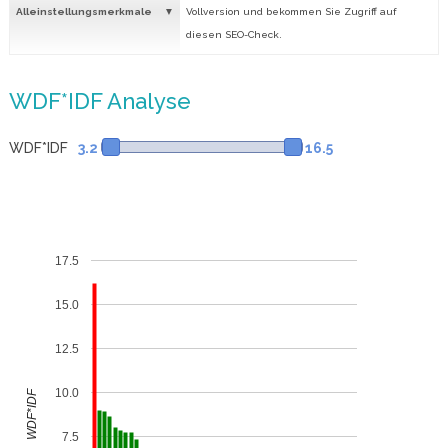
Alleinstellungsmerkmale
Vollversion und bekommen Sie Zugriff auf
diesen SEO-Check.
WDF*IDF Analyse
WDF*IDF
3.2
16.5
17.5
15.0
12.5
10.0
WDF*IDF
7.5