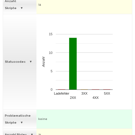
Anzahl
14
Skripte
15
10
Anzahl
Statuscodes
5
0
Ladefehler
3XX
5XX
2XX
4XX
Problematische
keine
Skripte
Anzahl Styles
21