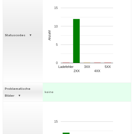
15
10
Anzahl
Statuscodes
5
0
Ladefehler
3XX
5XX
2XX
4XX
Problematische
keine
Bilder
15