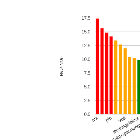
17.5
15.0
12.5
WDF*IDF
10.0
7.5
5.0
2.5
0.0
volt
atx
leistungsfakto
pfc
gleichspannu