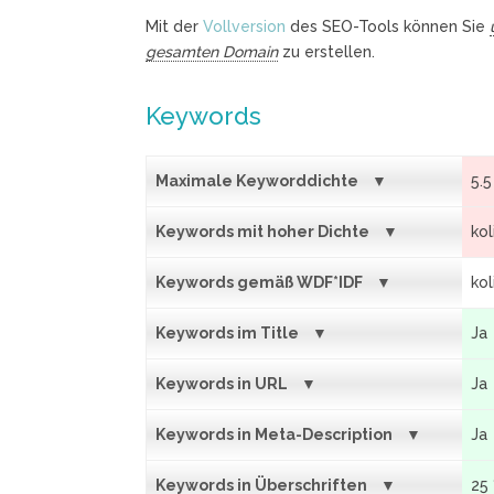
Mit der
Vollversion
des SEO-Tools können Sie
gesamten Domain
zu erstellen.
Keywords
Maximale Keyworddichte
5.5
Keywords mit hoher Dichte
kol
Keywords gemäß WDF*IDF
kol
Keywords im Title
Ja
Keywords in URL
Ja
Keywords in Meta-Description
Ja
Keywords in Überschriften
25