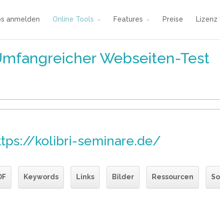
os anmelden
Online Tools
Features
Preise
Lizenz
Umfangreicher Webseiten-Test
ttps://kolibri-seminare.de/
DF
Keywords
Links
Bilder
Ressourcen
So