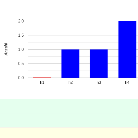
2.0
1.5
Anzahl
1.0
0.5
0.0
h1
h2
h3
h4
4