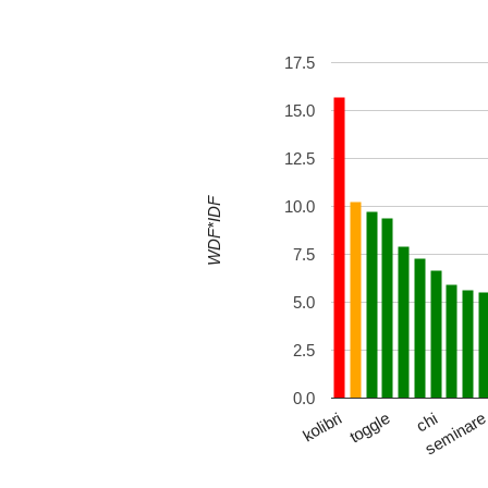
17.5
15.0
12.5
WDF*IDF
10.0
7.5
5.0
2.5
0.0
chi
kolibri
seminar
toggle