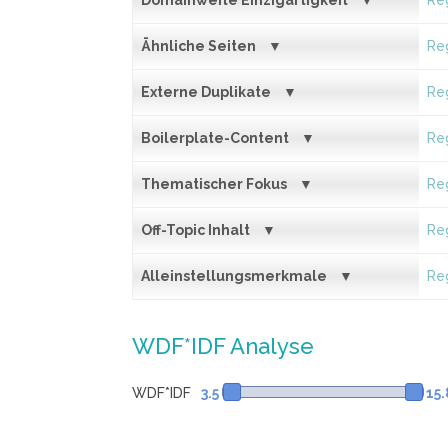
Domainweite Einzigartigkeit
Reg
Ähnliche Seiten
Reg
Externe Duplikate
Reg
Boilerplate-Content
Reg
Thematischer Fokus
Reg
Off-Topic Inhalt
Reg
Alleinstellungsmerkmale
Reg
WDF*IDF Analyse
WDF*IDF
3.5
15.