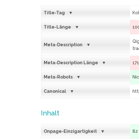
Title-Tag
Ko
Title-Länge
10
Qi
Meta-Description
tra
Meta-Description Länge
17
Meta-Robots
Ni
Canonical
htt
Inhalt
Onpage-Einzigartigkeit
82