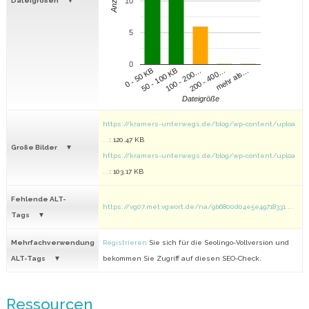
Anzahl
Dateigrößen
10
5
0
100 - 200…
200 - 400…
mehr als…
0 - 50 KB
50 - 100 KB
Dateigröße
https://kramers-unterwegs.de/blog/wp-content/uploa
...
: 120.47 KB
Große Bilder
https://kramers-unterwegs.de/blog/wp-content/uploa
...
: 103.17 KB
Fehlende ALT-
https://vg07.met.vgwort.de/na/9b6800d04e5e49718331 ...
Tags
Mehrfachverwendung
Registrieren
Sie sich für die Seolingo-Vollversion und
ALT-Tags
bekommen Sie Zugriff auf diesen SEO-Check.
Ressourcen