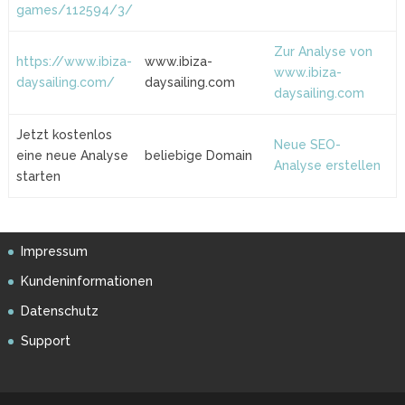
games/112594/3/
Zur Analyse von
https://www.ibiza-
www.ibiza-
www.ibiza-
daysailing.com/
daysailing.com
daysailing.com
Jetzt kostenlos
Neue SEO-
eine neue Analyse
beliebige Domain
Analyse erstellen
starten
Impressum
Kundeninformationen
Datenschutz
Support