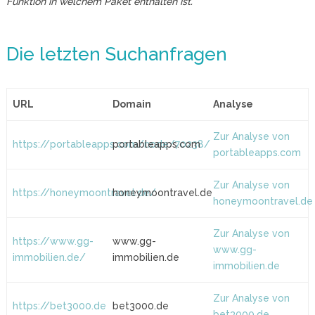
Funktion in welchem Paket enthalten ist.
Die letzten Suchanfragen
URL
Domain
Analyse
Zur Analyse von
https://portableapps.com/node/70238/
portableapps.com
portableapps.com
Zur Analyse von
https://honeymoontravel.de/
honeymoontravel.de
honeymoontravel.de
Zur Analyse von
https://www.gg-
www.gg-
www.gg-
immobilien.de/
immobilien.de
immobilien.de
Zur Analyse von
https://bet3000.de
bet3000.de
bet3000.de