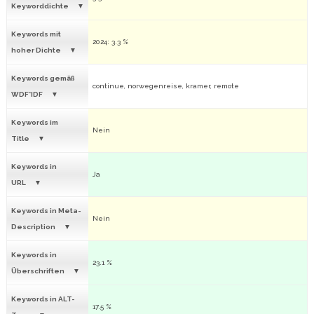
Keyworddichte
Keywords mit
2024: 3.3 %
hoher Dichte
Keywords gemäß
continue, norwegenreise, kramer, remote
WDF*IDF
Keywords im
Nein
Title
Keywords in
Ja
URL
Keywords in Meta-
Nein
Description
Keywords in
23.1 %
Überschriften
Keywords in ALT-
17.5 %