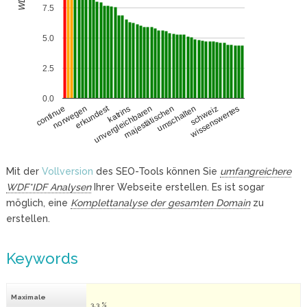
7.5
5.0
2.5
0.0
erkundest
norwegen
umschalten
schweiz
katrins
wissenswertes
unvergleichbaren
continue
majestätischen
Mit der
Vollversion
des SEO-Tools können Sie
umfangreichere
WDF*IDF Analysen
Ihrer Webseite erstellen. Es ist sogar
möglich, eine
Komplettanalyse der gesamten Domain
zu
erstellen.
Keywords
Maximale
3.3 %