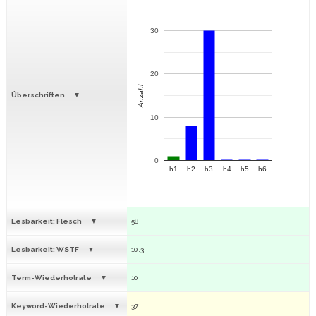
30
20
Anzahl
Überschriften
10
0
h1
h2
h3
h4
h5
h6
Lesbarkeit: Flesch
58
Lesbarkeit: WSTF
10.3
Term-Wiederholrate
10
Keyword-Wiederholrate
37