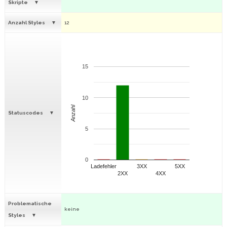
Skripte
Anzahl Styles
12
15
10
Anzahl
Statuscodes
5
0
Ladefehler
3XX
5XX
2XX
4XX
Problematische
keine
Styles