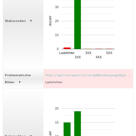
30
Anzahl
Statuscodes
20
10
0
Ladefehler
3XX
5XX
2XX
4XX
Problematische
https://vg07.met.vgwort.de/na/9b6800d04e5e49718331 ...
:
Bilder
Ladefehler
20
15