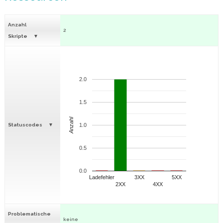
Anzahl
2
Skripte
2.0
1.5
Anzahl
Statuscodes
1.0
0.5
0.0
Ladefehler
3XX
5XX
2XX
4XX
Problematische
keine