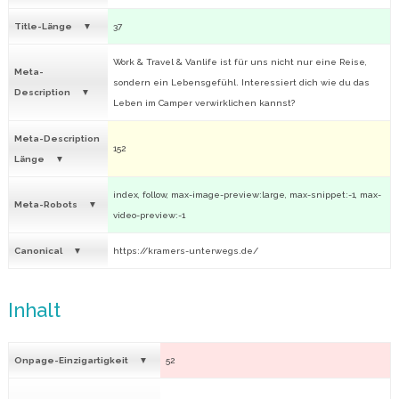
Title-Länge
37
Work & Travel & Vanlife ist für uns nicht nur eine Reise,
Meta-
sondern ein Lebensgefühl. Interessiert dich wie du das
Description
Leben im Camper verwirklichen kannst?
Meta-Description
152
Länge
index, follow, max-image-preview:large, max-snippet:-1, max-
Meta-Robots
video-preview:-1
Canonical
https://kramers-unterwegs.de/
Inhalt
Onpage-Einzigartigkeit
52