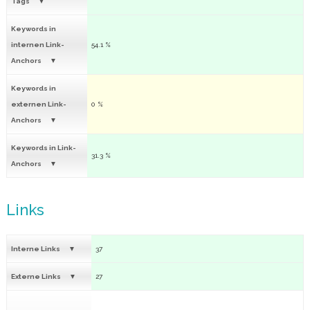
Tags
Keywords in
internen Link-
54.1 %
Anchors
Keywords in
externen Link-
0 %
Anchors
Keywords in Link-
31.3 %
Anchors
Links
Interne Links
37
Externe Links
27