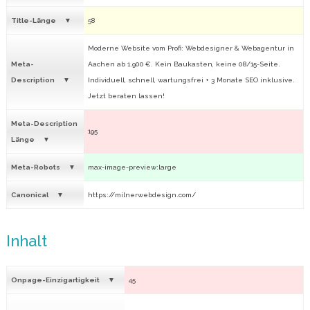
Title-Länge
58
Moderne Website vom Profi: Webdesigner & Webagentur in
Meta-
Aachen ab 1.900 €. Kein Baukasten, keine 08/15-Seite.
Description
Individuell, schnell, wartungsfrei + 3 Monate SEO inklusive.
Jetzt beraten lassen!
Meta-Description
195
Länge
Meta-Robots
max-image-preview:large
Canonical
https://milnerwebdesign.com/
Inhalt
Onpage-Einzigartigkeit
45