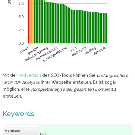
7.5
5.0
2.5
0.0
sendest
google
abdulaziz
webentwicklung
ranking
malermeisterin
systemprobleme
milner
awa
Mit der
Vollversion
des SEO-Tools können Sie
umfangreichere
WDF*IDF Analysen
Ihrer Webseite erstellen. Es ist sogar
möglich, eine
Komplettanalyse der gesamten Domain
zu
erstellen.
Keywords
Maximale
1.5 %