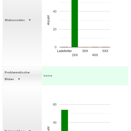
40
Anzahl
Statuscodes
20
0
Ladefehler
3XX
5XX
2XX
4XX
Problematische
keine
Bilder
60
40