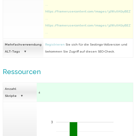
...
https://framerusercontent.com/images/32WuIIAGiyBEZ
...
https://framerusercontent.com/images/32WuIIAGiyBEZ
...
Mehrfachverwendung
Registrieren
Sie sich für die Seolingo-Vollversion und
ALT-Tags
bekommen Sie Zugriff auf diesen SEO-Check.
Ressourcen
Anzahl
4
Skripte
3