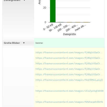
Anzahl
Dateigrößen
20
0
100 - 200…
200 - 400…
mehr als…
0 - 50 KB
50 - 100 KB
Dateigröße
Große Bilder
keine
https://framerusercontent.com/images/FjX61jVilSaOi ...
https://framerusercontent.com/images/FjX61jVilSaOi ...
https://framerusercontent.com/images/FjX61jVilSaOi ...
https://framerusercontent.com/images/FjX61jVilSaOi ...
https://framerusercontent.com/images/FjX61jVilSaOi ...
https://framerusercontent.com/images/fkoHRNxL4xLjO
...
https://framerusercontent.com/images/ZC1ZycAqEWJDt
...
https://framerusercontent.com/images/NNA1cpdIrBiHb