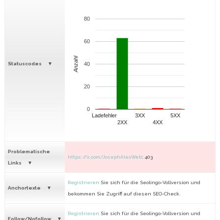
80
60
Anzahl
Statuscodes
40
20
0
Ladefehler
3XX
5XX
2XX
4XX
Problematische
https://x.com/JosephAlexWeb
: 403
Links
Registrieren
Sie sich für die Seolingo-Vollversion und
Anchortexte
bekommen Sie Zugriff auf diesen SEO-Check.
Registrieren
Sie sich für die Seolingo-Vollversion und
Follow/Nofollow