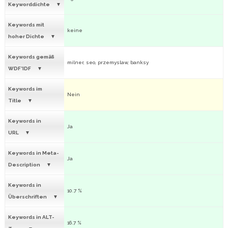
Keyworddichte
Keywords mit
keine
hoher Dichte
Keywords gemäß
milner, seo, przemyslaw, banksy
WDF*IDF
Keywords im
Nein
Title
Keywords in
Ja
URL
Keywords in Meta-
Ja
Description
Keywords in
10.7 %
Überschriften
Keywords in ALT-
16.7 %