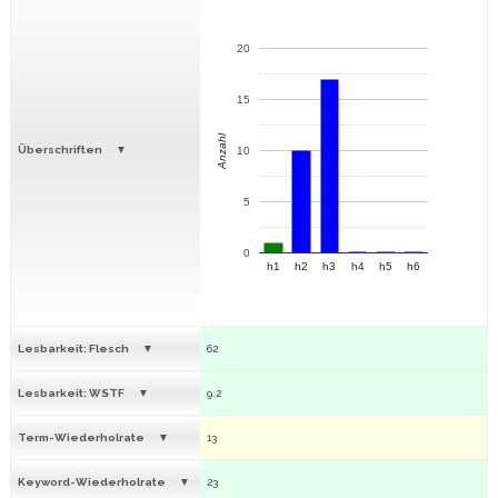
20
15
Anzahl
Überschriften
10
5
0
h1
h2
h3
h4
h5
h6
Lesbarkeit: Flesch
62
Lesbarkeit: WSTF
9.2
Term-Wiederholrate
13
Keyword-Wiederholrate
23