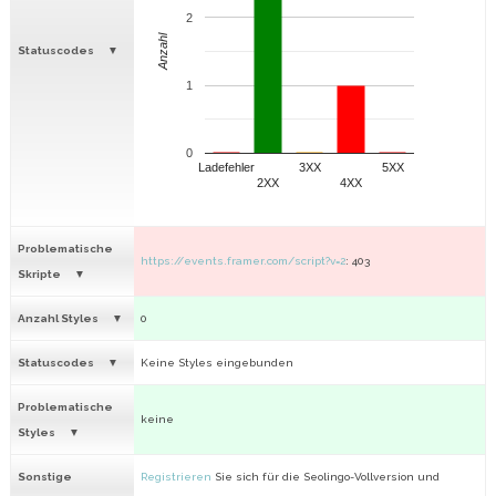
2
Anzahl
Statuscodes
1
0
Ladefehler
3XX
5XX
2XX
4XX
Problematische
https://events.framer.com/script?v=2
: 403
Skripte
Anzahl Styles
0
Statuscodes
Keine Styles eingebunden
Problematische
keine
Styles
Sonstige
Registrieren
Sie sich für die Seolingo-Vollversion und