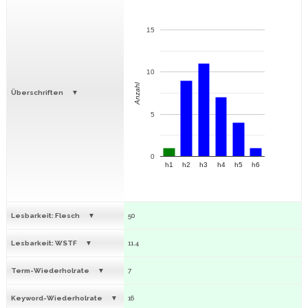
15
10
Anzahl
Überschriften
5
0
h1
h2
h3
h4
h5
h6
Lesbarkeit: Flesch
50
Lesbarkeit: WSTF
11.4
Term-Wiederholrate
7
Keyword-Wiederholrate
16