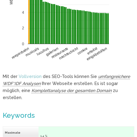
4
2
0
erteilst
nachtschicht
musicals
cookie
lucullus
galerien
eingabehilfen
restaurants
reeperbahn
Mit der
Vollversion
des SEO-Tools können Sie
umfangreichere
WDF*IDF Analysen
Ihrer Webseite erstellen. Es ist sogar
möglich, eine
Komplettanalyse der gesamten Domain
zu
erstellen.
Keywords
Maximale
1.4 %