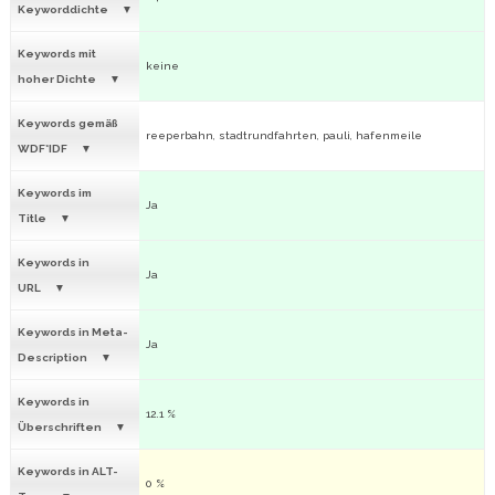
Keyworddichte
Keywords mit
keine
hoher Dichte
Keywords gemäß
reeperbahn, stadtrundfahrten, pauli, hafenmeile
WDF*IDF
Keywords im
Ja
Title
Keywords in
Ja
URL
Keywords in Meta-
Ja
Description
Keywords in
12.1 %
Überschriften
Keywords in ALT-
0 %