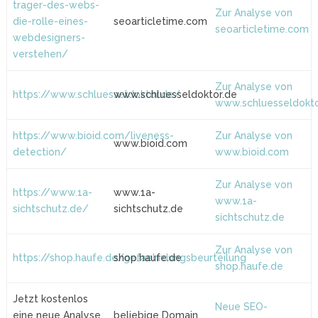
trager-des-webs-
Zur Analyse von
die-rolle-eines-
seoarticletime.com
seoarticletime.com
webdesigners-
verstehen/
Zur Analyse von
https://www.schluesseldoktor.de/
www.schluesseldoktor.de
www.schluesseldokto
https://www.bioid.com/liveness-
Zur Analyse von
www.bioid.com
detection/
www.bioid.com
Zur Analyse von
https://www.1a-
www.1a-
www.1a-
sichtschutz.de/
sichtschutz.de
sichtschutz.de
Zur Analyse von
https://shop.haufe.de/gefaehrdungsbeurteilung
shop.haufe.de
shop.haufe.de
Jetzt kostenlos
Neue SEO-
eine neue Analyse
beliebige Domain