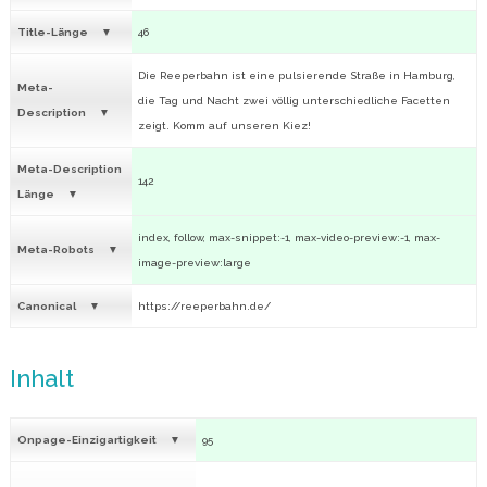
Title-Länge
46
Die Reeperbahn ist eine pulsierende Straße in Hamburg,
Meta-
die Tag und Nacht zwei völlig unterschiedliche Facetten
Description
zeigt. Komm auf unseren Kiez!
Meta-Description
142
Länge
index, follow, max-snippet:-1, max-video-preview:-1, max-
Meta-Robots
image-preview:large
Canonical
https://reeperbahn.de/
Inhalt
Onpage-Einzigartigkeit
95