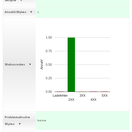
Skripte
Anzahl Styles
1
1.00
0.75
Anzahl
Statuscodes
0.50
0.25
0.00
Ladefehler
3XX
5XX
2XX
4XX
Problematische
keine
Styles