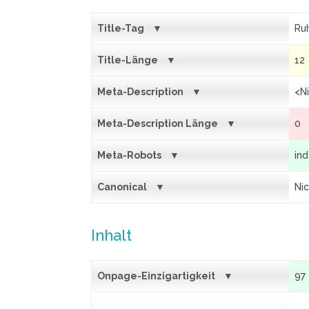
Title-Tag
Ru
Title-Länge
12
Meta-Description
<N
Meta-Description Länge
0
Meta-Robots
ind
Canonical
Ni
Inhalt
Onpage-Einzigartigkeit
97