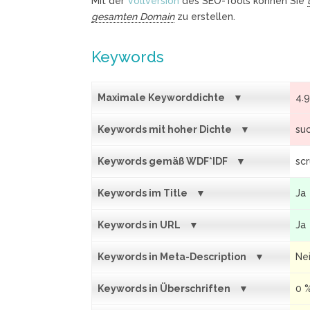
Mit der
Vollversion
des SEO-Tools können Sie
gesamten Domain
zu erstellen.
Keywords
Maximale Keyworddichte
4.
Keywords mit hoher Dichte
su
Keywords gemäß WDF*IDF
scr
Keywords im Title
Ja
Keywords in URL
Ja
Keywords in Meta-Description
Ne
Keywords in Überschriften
0 