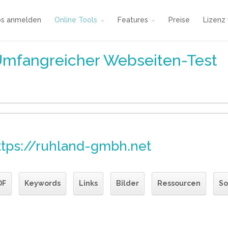
os anmelden
Online Tools
Features
Preise
Lizenz
Umfangreicher Webseiten-Test
ttps://ruhland-gmbh.net
DF
Keywords
Links
Bilder
Ressourcen
So