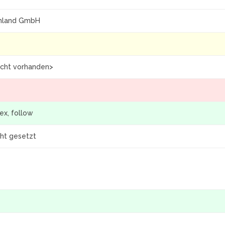
hland GmbH
icht vorhanden>
ex, follow
cht gesetzt