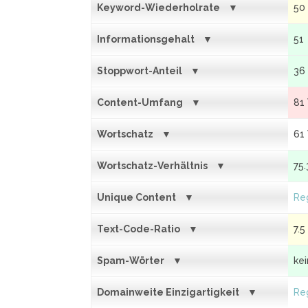
Keyword-Wiederholrate
50
Informationsgehalt
51
Stoppwort-Anteil
36
Content-Umfang
81
Wortschatz
61
Wortschatz-Verhältnis
75.
Unique Content
Reg
Text-Code-Ratio
7.5
Spam-Wörter
ke
Domainweite Einzigartigkeit
Reg