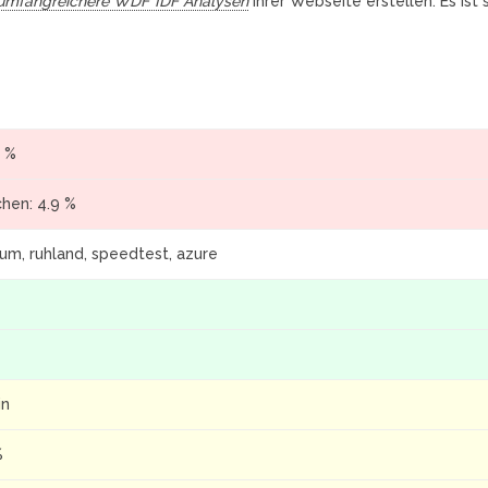
umfangreichere WDF*IDF Analysen
Ihrer Webseite erstellen. Es ist
9 %
chen: 4.9 %
um, ruhland, speedtest, azure
in
%