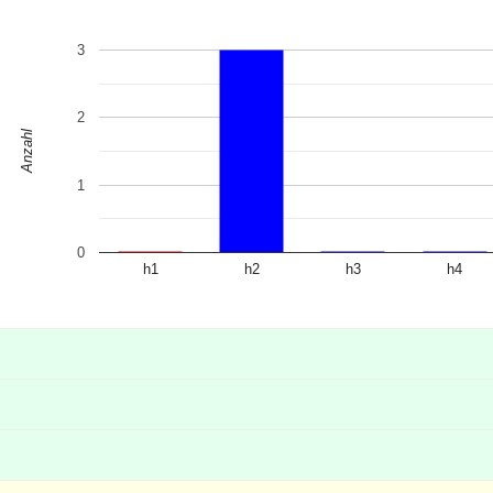
3
2
Anzahl
1
0
h1
h2
h3
h4