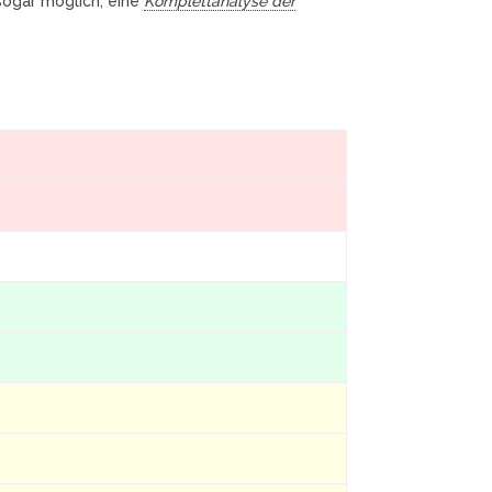
 sogar möglich, eine
Komplettanalyse der