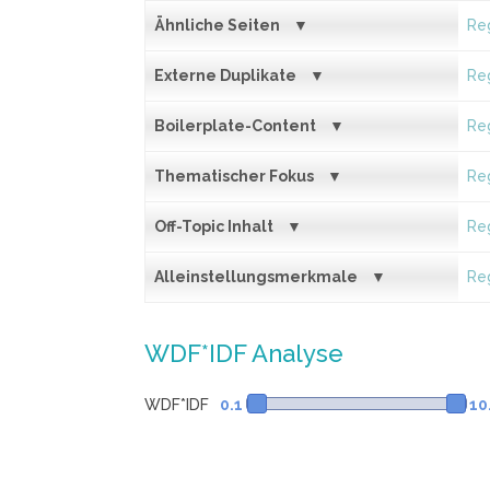
Ähnliche Seiten
Reg
Externe Duplikate
Reg
Boilerplate-Content
Reg
Thematischer Fokus
Reg
Off-Topic Inhalt
Reg
Alleinstellungsmerkmale
Reg
WDF*IDF Analyse
WDF*IDF
0.1
10