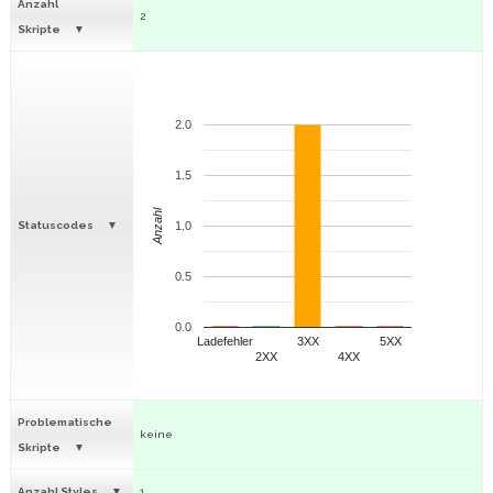
Anzahl
2
Skripte
2.0
1.5
Anzahl
Statuscodes
1.0
0.5
0.0
Ladefehler
3XX
5XX
2XX
4XX
Problematische
keine
Skripte
Anzahl Styles
1