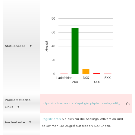
80
60
Anzahl
Statuscodes
40
20
0
Ladefehler
3XX
5XX
2XX
4XX
Problematische
https://rz.koepke.net/wp-login.php?action=logout&_ ...
: 403
Links
Registrieren
Sie sich für die Seolingo-Vollversion und
Anchortexte
bekommen Sie Zugriff auf diesen SEO-Check.