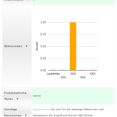
1.00
0.75
Anzahl
Statuscodes
0.50
0.25
0.00
Ladefehler
3XX
5XX
2XX
4XX
Problematische
keine
Styles
Sonstige
Registrieren
Sie sich für die Seolingo-Vollversion und
Ressourcen
bekommen Sie Zugriff auf diesen SEO-Check.