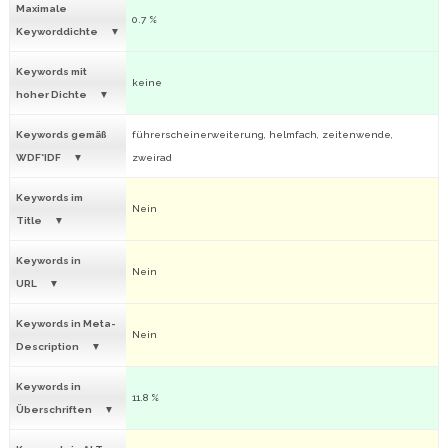
Maximale
0.7 %
Keyworddichte
Keywords mit
keine
hoher Dichte
Keywords gemäß
führerscheinerweiterung, helmfach, zeitenwende,
WDF*IDF
zweirad
Keywords im
Nein
Title
Keywords in
Nein
URL
Keywords in Meta-
Nein
Description
Keywords in
11.8 %
Überschriften