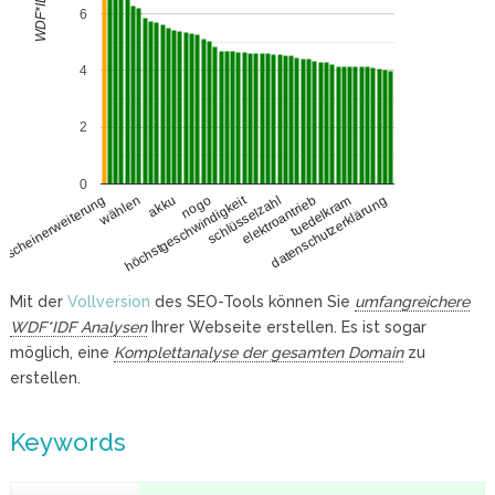
WDF*IDF
6
4
2
0
höchstgeschwindigkeit
wählen
elektroantrieb
akku
tuedelkram
nogo
datenschutzerklärung
erscheinerweiterung
schlüsselzahl
Mit der
Vollversion
des SEO-Tools können Sie
umfangreichere
WDF*IDF Analysen
Ihrer Webseite erstellen. Es ist sogar
möglich, eine
Komplettanalyse der gesamten Domain
zu
erstellen.
Keywords