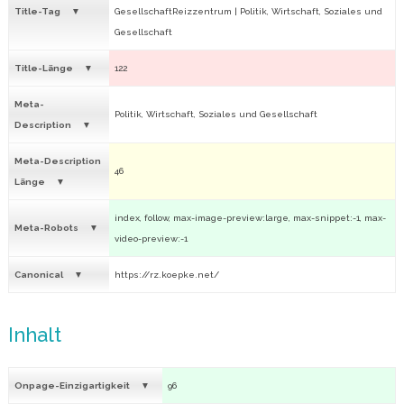
Title-Tag
GesellschaftReizzentrum | Politik, Wirtschaft, Soziales und
Gesellschaft
Title-Länge
122
Meta-
Politik, Wirtschaft, Soziales und Gesellschaft
Description
Meta-Description
46
Länge
index, follow, max-image-preview:large, max-snippet:-1, max-
Meta-Robots
video-preview:-1
Canonical
https://rz.koepke.net/
Inhalt
Onpage-Einzigartigkeit
96