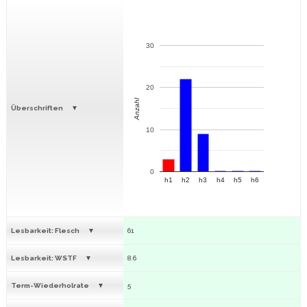
30
20
Anzahl
Überschriften
10
0
h1
h2
h3
h4
h5
h6
Lesbarkeit: Flesch
61
Lesbarkeit: WSTF
8.6
Term-Wiederholrate
5