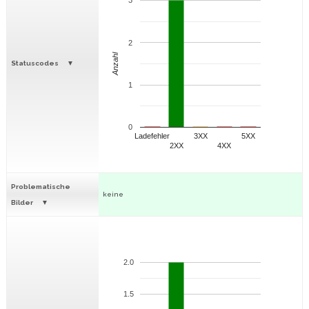
3
2
Anzahl
Statuscodes
1
0
Ladefehler
3XX
5XX
2XX
4XX
Problematische
keine
Bilder
2.0
1.5