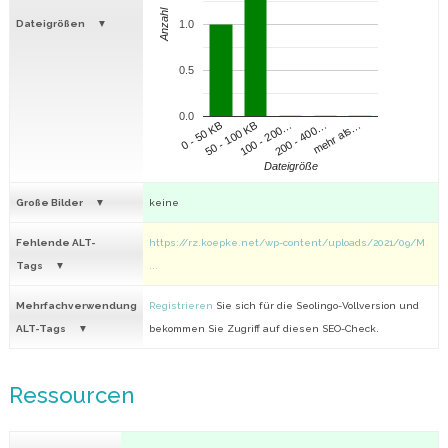
Anzahl
Dateigrößen
1.0
0.5
0.0
100 - 200…
200 - 400…
mehr als…
0 - 50 KB
50 - 100 KB
Dateigröße
Große Bilder
keine
Fehlende ALT-
https://rz.koepke.net/wp-content/uploads/2021/09/M
Tags
...
Mehrfachverwendung
Registrieren
Sie sich für die Seolingo-Vollversion und
ALT-Tags
bekommen Sie Zugriff auf diesen SEO-Check.
Ressourcen