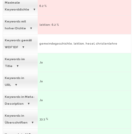
Maximale
6.2 %
Keyworddichte
Keywords mit
lektion: 6.2 %
hoher Dichte
Keywords gemäß
gemeindegeschichte, lektion, hesel, christenlehre
WDF*IDF
Keywords im
Ja
Title
Keywords in
Ja
URL
Keywords in Meta-
Ja
Description
Keywords in
33.3 %
Überschriften