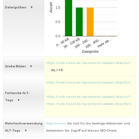
Anzahl
Dateigrößen
1.0
0.5
0.0
100 - 200…
200 - 400…
mehr als…
0 - 50 KB
50 - 100 KB
Dateigröße
https://selk-hesel.de/wp-content/uploads/2024/01/I
Große Bilder
...
: 165.7 KB
https://selk-hesel.de/wp-content/uploads/2024/01/c
...
Fehlende ALT-
https://selk-hesel.de/wp-content/uploads/2024/01/I ...
Tags
https://selk-hesel.de/wp-content/uploads/2021/06/S
...
Mehrfachverwendung
Registrieren
Sie sich für die Seolingo-Vollversion und
ALT-Tags
bekommen Sie Zugriff auf diesen SEO-Check.