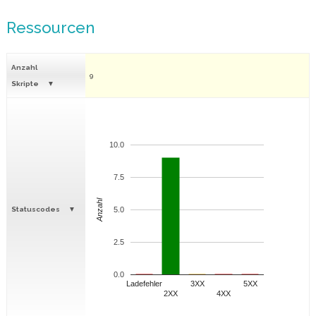
Ressourcen
Anzahl
9
Skripte
10.0
7.5
Anzahl
Statuscodes
5.0
2.5
0.0
Ladefehler
3XX
5XX
2XX
4XX