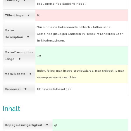
Title-Tag
Kreuzgemeinde Bagband-Hesel
Title-Länge
80
Wir sind eine bekennende biblisch - lutherische
Meta-
Gemeinde gläubiger Christen in Hesel im Landkreis Leer
Description
in Niedersachsen.
Meta-Description
121
Länge
index, follow, max-image-preview:large, max-snippet:-1, max-
Meta-Robots
video-preview:-1, noarchive
Canonical
https://selk-hesel.de/
Inhalt
Onpage-Einzigartigkeit
92