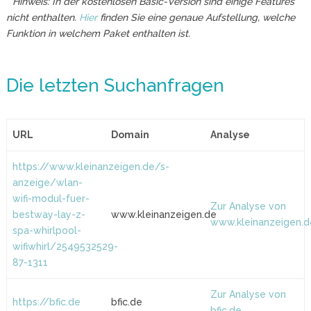
* Hinweis: In der kostenlosen Basic-Version sind einige Features
nicht enthalten.
Hier
finden Sie eine genaue Aufstellung, welche
Funktion in welchem Paket enthalten ist.
Die letzten Suchanfragen
URL
Domain
Analyse
https://www.kleinanzeigen.de/s-
anzeige/wlan-
wifi-modul-fuer-
Zur Analyse von
bestway-lay-z-
www.kleinanzeigen.de
www.kleinanzeigen.d
spa-whirlpool-
wifiwhirl/2549532529-
87-1311
Zur Analyse von
https://bfic.de
bfic.de
bfic.de