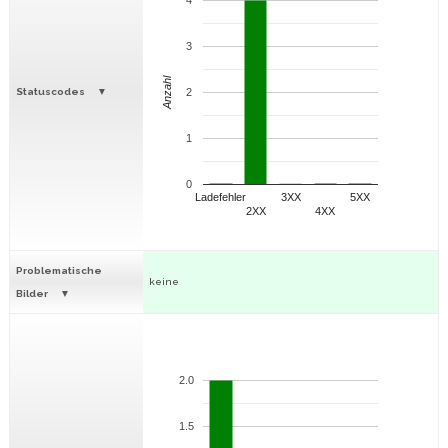
4
3
Anzahl
Statuscodes
2
1
0
Ladefehler
3XX
5XX
2XX
4XX
Problematische
keine
Bilder
2.0
1.5