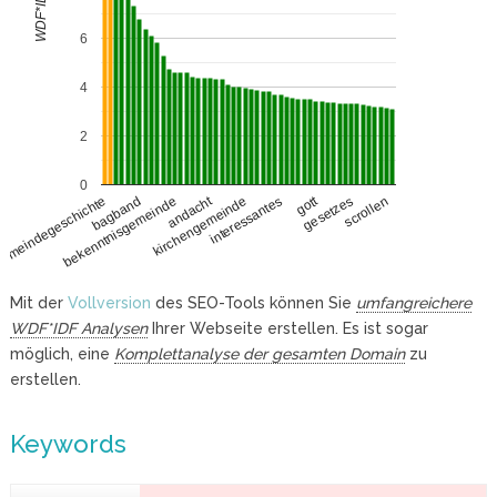
WDF*IDF
6
4
2
0
gott
andacht
bagband
bekenntnisgemeinde
gesetzes
scrollen
kirchengemeinde
emeindegeschichte
interessantes
Mit der
Vollversion
des SEO-Tools können Sie
umfangreichere
WDF*IDF Analysen
Ihrer Webseite erstellen. Es ist sogar
möglich, eine
Komplettanalyse der gesamten Domain
zu
erstellen.
Keywords