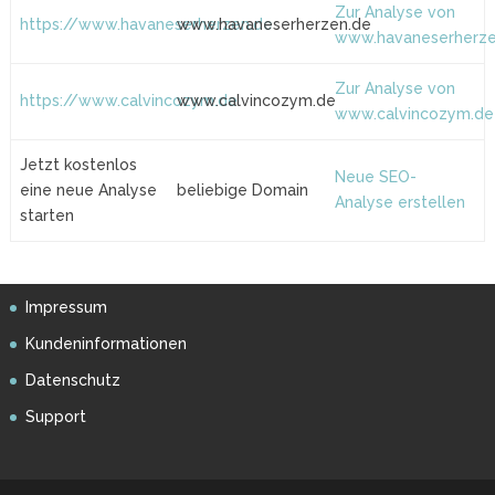
Zur Analyse von
https://www.havaneserherzen.de
www.havaneserherzen.de
www.havaneserherze
Zur Analyse von
https://www.calvincozym.de
www.calvincozym.de
www.calvincozym.de
Jetzt kostenlos
Neue SEO-
eine neue Analyse
beliebige Domain
Analyse erstellen
starten
Impressum
Kundeninformationen
Datenschutz
Support