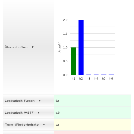
2.0
1.5
Anzahl
Überschriften
1.0
0.5
0.0
h1
h2
h3
h4
h5
h6
Lesbarkeit: Flesch
62
Lesbarkeit: WSTF
9.6
Term-Wiederholrate
22