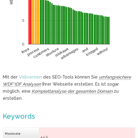
5
0
without
process
and
customers
bridged
structure
ishikawa
fmea
advantages
Mit der
Vollversion
des SEO-Tools können Sie
umfangreichere
WDF*IDF Analysen
Ihrer Webseite erstellen. Es ist sogar
möglich, eine
Komplettanalyse der gesamten Domain
zu
erstellen.
Keywords
Maximale
4.4 %