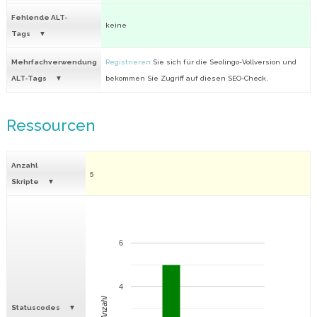
Fehlende ALT-
keine
Tags
Mehrfachverwendung
Registrieren
Sie sich für die Seolingo-Vollversion und
ALT-Tags
bekommen Sie Zugriff auf diesen SEO-Check.
Ressourcen
Anzahl
5
Skripte
6
4
Anzahl
Statuscodes