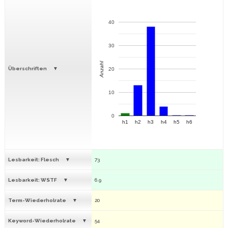
40
30
Anzahl
Überschriften
20
10
0
h1
h2
h3
h4
h5
h6
Lesbarkeit: Flesch
73
Lesbarkeit: WSTF
6.9
Term-Wiederholrate
20
Keyword-Wiederholrate
54