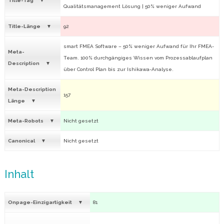
Title-Tag
Qualitätsmanagement Lösung | 50% weniger Aufwand
Title-Länge
92
smart FMEA Software – 50% weniger Aufwand für Ihr FMEA-
Meta-
Team. 100% durchgängiges Wissen vom Prozessablaufplan
Description
über Control Plan bis zur Ishikawa-Analyse.
Meta-Description
157
Länge
Meta-Robots
Nicht gesetzt
Canonical
Nicht gesetzt
Inhalt
Onpage-Einzigartigkeit
81