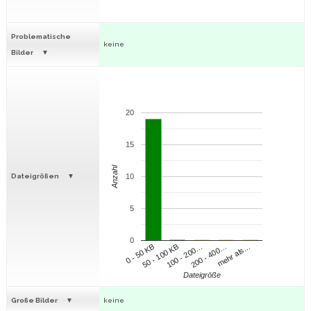
Problematische
keine
Bilder
20
15
Anzahl
Dateigrößen
10
5
0
100 - 200…
200 - 400…
mehr als…
0 - 50 KB
50 - 100 KB
Dateigröße
Große Bilder
keine