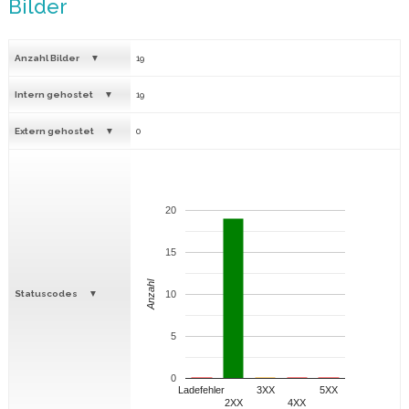
Bilder
Anzahl Bilder
19
Intern gehostet
19
Extern gehostet
0
20
15
Anzahl
Statuscodes
10
5
0
Ladefehler
3XX
5XX
2XX
4XX