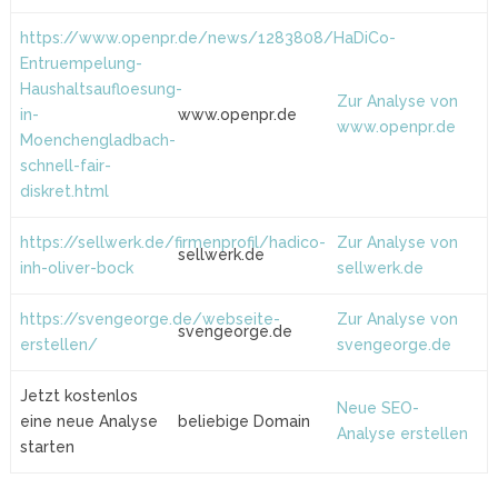
https://www.openpr.de/news/1283808/HaDiCo-
Entruempelung-
Haushaltsaufloesung-
Zur Analyse von
in-
www.openpr.de
www.openpr.de
Moenchengladbach-
schnell-fair-
diskret.html
https://sellwerk.de/firmenprofil/hadico-
Zur Analyse von
sellwerk.de
inh-oliver-bock
sellwerk.de
https://svengeorge.de/webseite-
Zur Analyse von
svengeorge.de
erstellen/
svengeorge.de
Jetzt kostenlos
Neue SEO-
eine neue Analyse
beliebige Domain
Analyse erstellen
starten