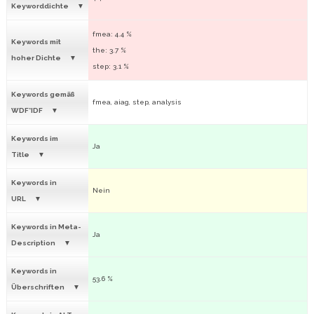
Keyworddichte
fmea: 4.4 %
Keywords mit
the: 3.7 %
hoher Dichte
step: 3.1 %
Keywords gemäß
fmea, aiag, step, analysis
WDF*IDF
Keywords im
Ja
Title
Keywords in
Nein
URL
Keywords in Meta-
Ja
Description
Keywords in
53.6 %
Überschriften