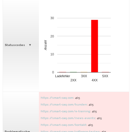
30
20
Anzahl
Statuscodes
10
0
Ladefehler
3XX
5XX
2XX
4XX
https://smart-caq.com
: 405
https://smart-caq.com/kunden
: 405
https://smart-caq.com/e-training
: 405
https://smart-caq.com/news-events
: 405
https://smart-caq.com/kontakt
: 405
Problematische
https://smart-caq.com/software-testen
: 405