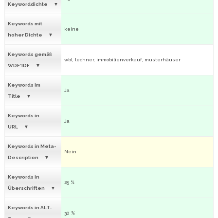
Keyworddichte
Keywords mit
keine
hoher Dichte
Keywords gemäß
wbl, lechner, immobilienverkauf, musterhäuser
WDF*IDF
Keywords im
Ja
Title
Keywords in
Ja
URL
Keywords in Meta-
Nein
Description
Keywords in
25 %
Überschriften
Keywords in ALT-
30 %