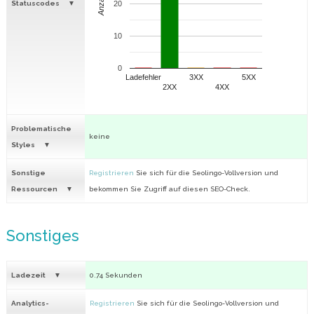
Anzahl
Statuscodes
20
10
0
Ladefehler
3XX
5XX
2XX
4XX
Problematische
keine
Styles
Sonstige
Registrieren
Sie sich für die Seolingo-Vollversion und
Ressourcen
bekommen Sie Zugriff auf diesen SEO-Check.
Sonstiges
Ladezeit
0.74 Sekunden
Analytics-
Registrieren
Sie sich für die Seolingo-Vollversion und