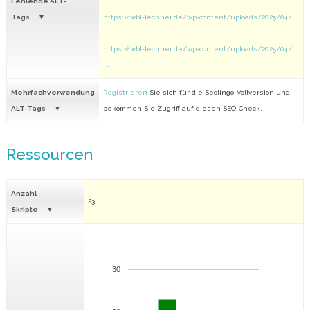
Fehlende ALT-
...
Tags
https://wbl-lechner.de/wp-content/uploads/2025/04/
...
https://wbl-lechner.de/wp-content/uploads/2025/04/
...
Mehrfachverwendung
Registrieren
Sie sich für die Seolingo-Vollversion und
ALT-Tags
bekommen Sie Zugriff auf diesen SEO-Check.
Ressourcen
Anzahl
23
Skripte
30