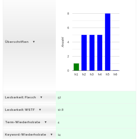
8
6
Anzahl
Überschriften
4
2
0
h1
h2
h3
h4
h5
h6
Lesbarkeit: Flesch
52
Lesbarkeit: WSTF
10.8
Term-Wiederholrate
4
Keyword-Wiederholrate
14