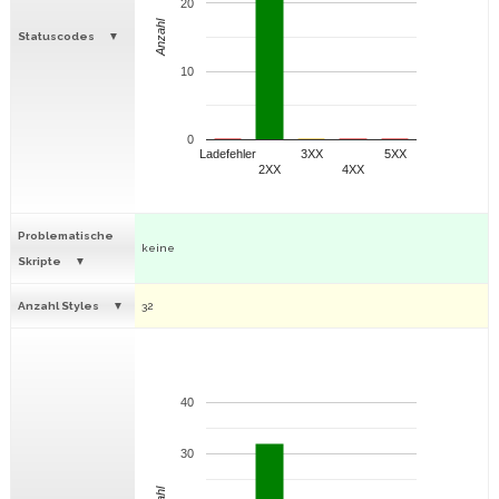
20
Anzahl
Statuscodes
10
0
Ladefehler
3XX
5XX
2XX
4XX
Problematische
keine
Skripte
Anzahl Styles
32
40
30