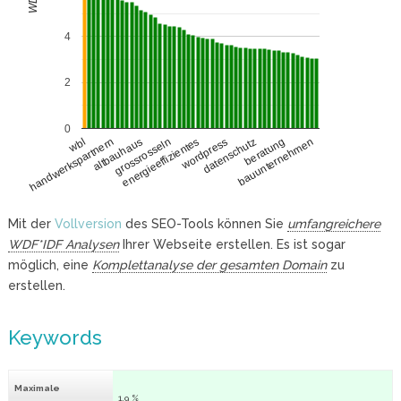
4
2
0
handwerkspartnern
datenschutz
altbauhaus
beratung
grossrosseln
bauunternehmen
energieeffizientes
wbl
wordpress
Mit der
Vollversion
des SEO-Tools können Sie
umfangreichere
WDF*IDF Analysen
Ihrer Webseite erstellen. Es ist sogar
möglich, eine
Komplettanalyse der gesamten Domain
zu
erstellen.
Keywords
Maximale
1.9 %