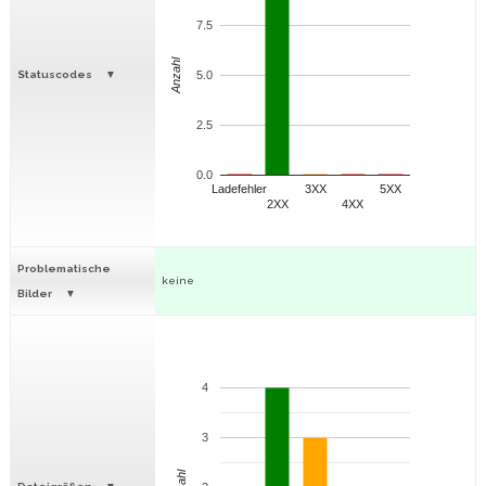
7.5
Anzahl
Statuscodes
5.0
2.5
0.0
Ladefehler
3XX
5XX
2XX
4XX
Problematische
keine
Bilder
4
3