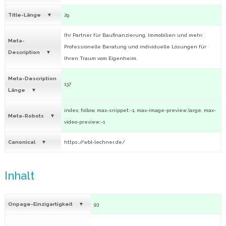
Title-Länge
29
Ihr Partner für Baufinanzierung, Immobilien und mehr.
Meta-
Professionelle Beratung und individuelle Lösungen für
Description
Ihren Traum vom Eigenheim.
Meta-Description
137
Länge
index, follow, max-snippet:-1, max-image-preview:large, max-
Meta-Robots
video-preview:-1
Canonical
https://wbl-lechner.de/
Inhalt
Onpage-Einzigartigkeit
93