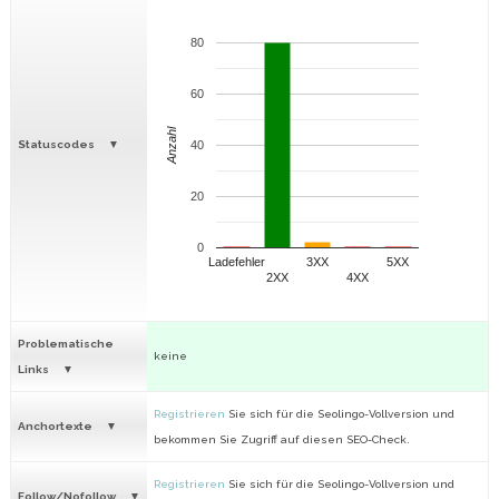
80
60
Anzahl
Statuscodes
40
20
0
Ladefehler
3XX
5XX
2XX
4XX
Problematische
keine
Links
Registrieren
Sie sich für die Seolingo-Vollversion und
Anchortexte
bekommen Sie Zugriff auf diesen SEO-Check.
Registrieren
Sie sich für die Seolingo-Vollversion und
Follow/Nofollow