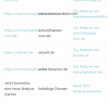
tor.html
stadtfuehrung.de
Zur Analyse von
https://www.deinwandbild.com/
www.deinwandbild.com
www.deinwandbild.
Zur Analyse von
https://schrotthandel-
schrotthandel-
schrotthandel-
ncm.de/
ncm.de
ncm.de
Zur Analyse von
https://idcraft.de
idcraft.de
idcraft.de
Zur Analyse von
https://www.taxi4muc.de
www.taxi4muc.de
www.taxi4muc.de
Jetzt kostenlos
Neue SEO-
eine neue Analyse
beliebige Domain
Analyse erstellen
starten