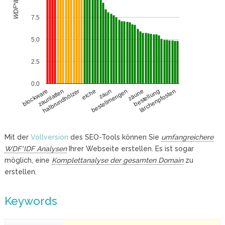
WDF*IDF
7.5
5.0
2.5
0.0
zaunlatten
zäune
halbrundhölzer
bestellung
eiche
lärchenpfosten
zaun
blockware
bestellmengen
Mit der
Vollversion
des SEO-Tools können Sie
umfangreichere
WDF*IDF Analysen
Ihrer Webseite erstellen. Es ist sogar
möglich, eine
Komplettanalyse der gesamten Domain
zu
erstellen.
Keywords