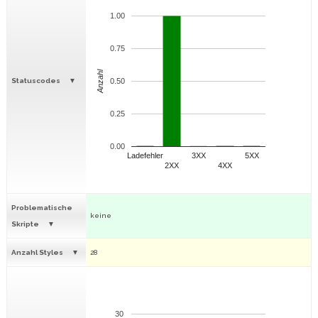
1.00
0.75
Anzahl
Statuscodes
0.50
0.25
0.00
Ladefehler
3XX
5XX
2XX
4XX
Problematische
keine
Skripte
Anzahl Styles
28
30