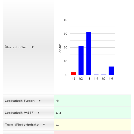
40
30
Anzahl
Überschriften
20
10
0
h1
h2
h3
h4
h5
h6
Lesbarkeit: Flesch
56
Lesbarkeit: WSTF
10.4
Term-Wiederholrate
24