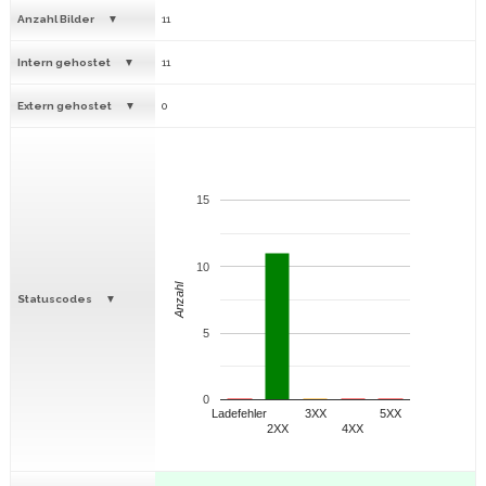
Anzahl Bilder
11
Intern gehostet
11
Extern gehostet
0
15
10
Anzahl
Statuscodes
5
0
Ladefehler
3XX
5XX
2XX
4XX