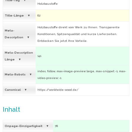
Title-Tag
Holzbaustoffe
Title-Länge
62
Holzbaustoffe direkt vom Werk zu Ihnen. Transparente
Meta-
Konditionen, Spitzenqualität und kurze Lieferzeiten.
Description
Entdecken Sie jetzt Ihre Vorteile.
Meta-Description
141
Länge
index, follow, max-image-preview:large, max-snippet:-1, max-
Meta-Robots
video-preview:-1
Canonical
https://worldwide-wood.de/
Inhalt
Onpage-Einzigartigkeit
78