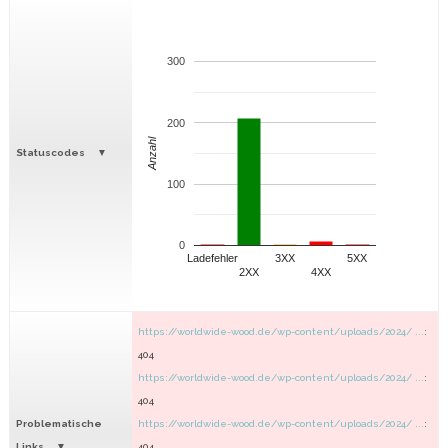
300
200
Anzahl
Statuscodes
100
0
Ladefehler
3XX
5XX
2XX
4XX
https://worldwide-wood.de/wp-content/uploads/2024/ ...
:
404
https://worldwide-wood.de/wp-content/uploads/2024/ ...
:
404
Problematische
https://worldwide-wood.de/wp-content/uploads/2024/ ...
:
Links
404