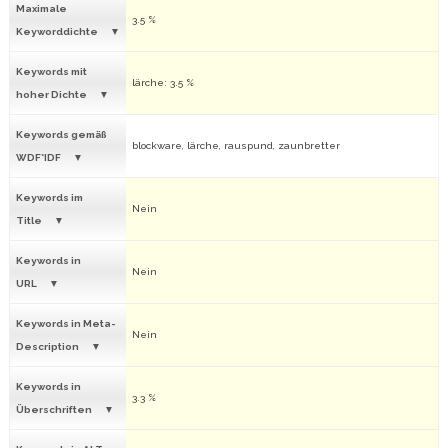
Maximale
3.5 %
Keyworddichte
Keywords mit
lärche: 3.5 %
hoher Dichte
Keywords gemäß
blockware, lärche, rauspund, zaunbretter
WDF*IDF
Keywords im
Nein
Title
Keywords in
Nein
URL
Keywords in Meta-
Nein
Description
Keywords in
3.3 %
Überschriften