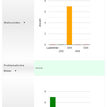
8
6
Anzahl
Statuscodes
4
2
0
Ladefehler
3XX
5XX
2XX
4XX
Problematische
keine
Bilder
8
6