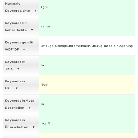
Maximale
1.9 %
Keyworddichte
Keywords mit
keine
hoher Dichte
Keywords gemäß
umzüge, umzugsunternehmen, umzug, möbeleinlagerung
WDF*IDF
Keywords im
Ja
Title
Keywords in
Nein
URL
Keywords in Meta-
Ja
Description
Keywords in
30.4 %
Überschriften