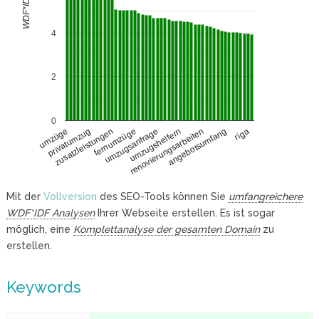
WDF*IDF
4
2
0
privatumzug
renovierungsarbeiten
zusatzleistungen
angebotsumfang
fernumzüge
riga
umzugsanfrage
umzüge
umzugshelfern
Mit der
Vollversion
des SEO-Tools können Sie
umfangreichere
WDF*IDF Analysen
Ihrer Webseite erstellen. Es ist sogar
möglich, eine
Komplettanalyse der gesamten Domain
zu
erstellen.
Keywords