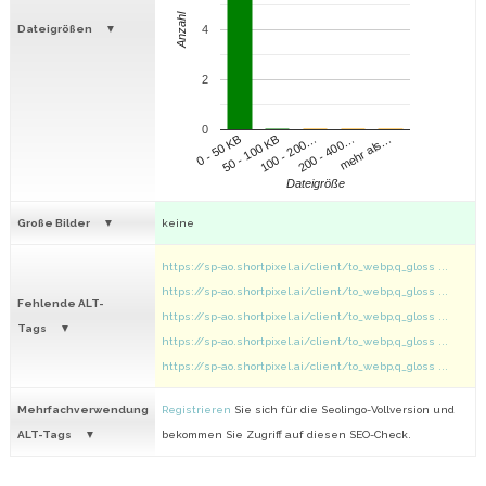
Anzahl
Dateigrößen
4
2
0
100 - 200…
200 - 400…
mehr als…
0 - 50 KB
50 - 100 KB
Dateigröße
Große Bilder
keine
https://sp-ao.shortpixel.ai/client/to_webp,q_gloss ...
https://sp-ao.shortpixel.ai/client/to_webp,q_gloss ...
Fehlende ALT-
https://sp-ao.shortpixel.ai/client/to_webp,q_gloss ...
Tags
https://sp-ao.shortpixel.ai/client/to_webp,q_gloss ...
https://sp-ao.shortpixel.ai/client/to_webp,q_gloss ...
Mehrfachverwendung
Registrieren
Sie sich für die Seolingo-Vollversion und
ALT-Tags
bekommen Sie Zugriff auf diesen SEO-Check.