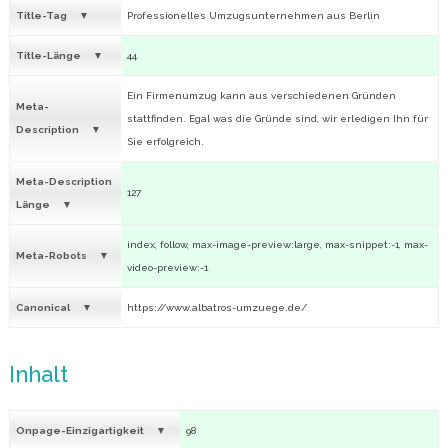
Title-Tag
Professionelles Umzugsunternehmen aus Berlin
Title-Länge
44
Ein Firmenumzug kann aus verschiedenen Gründen
Meta-
stattfinden. Egal was die Gründe sind, wir erledigen Ihn für
Description
Sie erfolgreich.
Meta-Description
127
Länge
index, follow, max-image-preview:large, max-snippet:-1, max-
Meta-Robots
video-preview:-1
Canonical
https://www.albatros-umzuege.de/
Inhalt
Onpage-Einzigartigkeit
98