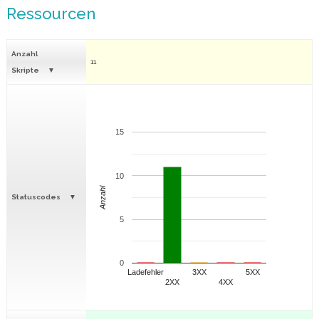
Ressourcen
Anzahl
11
Skripte
15
10
Anzahl
Statuscodes
5
0
Ladefehler
3XX
5XX
2XX
4XX