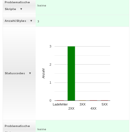
Problematische
keine
Skripte
Anzahl Styles
3
3
2
Anzahl
Statuscodes
1
0
Ladefehler
3XX
5XX
2XX
4XX
Problematische
keine