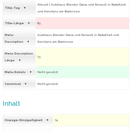
Aktuell | Autohaus Blender Dacia und Renault in Radolfzell
Title-Tag
und Konstanz am Bodensee
Title-Länge
83
Meta-
Autohaus Blender Dacia und Renault in Radolfzell und
Description
Konstanz am Bodensee
Meta-Description
73
Länge
Meta-Robots
Nicht gesetzt
Canonical
Nicht gesetzt
Inhalt
Onpage-Einzigartigkeit
74