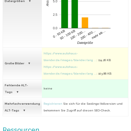
Anzahl
Dateigrößen
5.0
2.5
0.0
100 - 200…
200 - 400…
mehr als…
0 - 50 KB
50 - 100 KB
Dateigröße
https://www.autohaus-
blender.de/images/blender/ang ...
: 114.26 KB
Große Bilder
https://www.autohaus-
blender.de/images/blender/ang ...
: 103.86 KB
Fehlende ALT-
keine
Tags
Mehrfachverwendung
Registrieren
Sie sich für die Seolingo-Vollversion und
ALT-Tags
bekommen Sie Zugriff auf diesen SEO-Check.
Ressourcen