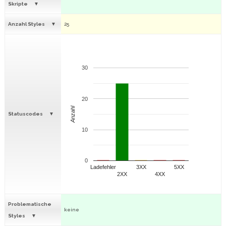
Skripte
Anzahl Styles
25
30
20
Anzahl
Statuscodes
10
0
Ladefehler
3XX
5XX
2XX
4XX
Problematische
keine
Styles