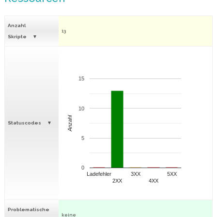
Anzahl
13
Skripte
15
10
Anzahl
Statuscodes
5
0
Ladefehler
3XX
5XX
2XX
4XX
Problematische
keine