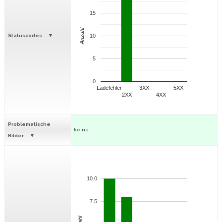
15
Anzahl
Statuscodes
10
5
0
Ladefehler
3XX
5XX
2XX
4XX
Problematische
keine
Bilder
10.0
7.5