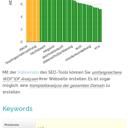
6
4
2
0
höchstwert
leasingsonderzahlung
tech
sonderausstattung
megane
eco
stromverbrauch
dacia
datenschutzerklärung
Mit der
Vollversion
des SEO-Tools können Sie
umfangreichere
WDF*IDF Analysen
Ihrer Webseite erstellen. Es ist sogar
möglich, eine
Komplettanalyse der gesamten Domain
zu
erstellen.
Keywords
Maximale
3.1 %