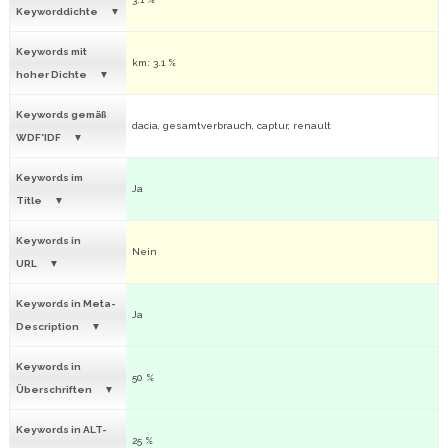
Keyworddichte
Keywords mit
km: 3.1 %
hoher Dichte
Keywords gemäß
dacia, gesamtverbrauch, captur, renault
WDF*IDF
Keywords im
Ja
Title
Keywords in
Nein
URL
Keywords in Meta-
Ja
Description
Keywords in
50 %
Überschriften
Keywords in ALT-
25 %