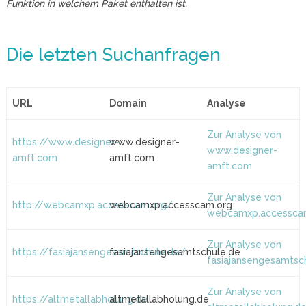
Funktion in welchem Paket enthalten ist.
Die letzten Suchanfragen
URL
Domain
Analyse
Zur Analyse von
https://www.designer-
www.designer-
www.designer-
amft.com
amft.com
amft.com
Zur Analyse von
http://webcamxp.accesscam.org/
webcamxp.accesscam.org
webcamxp.accessca
Zur Analyse von
https://fasiajansengesamtschule.de/
fasiajansengesamtschule.de
fasiajansengesamtsc
Zur Analyse von
https://altmetallabholung.de
altmetallabholung.de