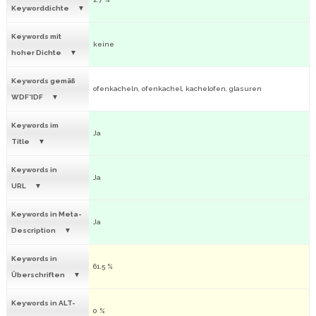
Keyworddichte
Keywords mit
keine
hoher Dichte
Keywords gemäß
ofenkacheln, ofenkachel, kachelofen, glasuren
WDF*IDF
Keywords im
Ja
Title
Keywords in
Ja
URL
Keywords in Meta-
Ja
Description
Keywords in
61.5 %
Überschriften
Keywords in ALT-
0 %