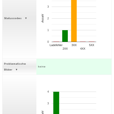
3
Anzahl
Statuscodes
2
1
0
Ladefehler
3XX
5XX
2XX
4XX
Problematische
keine
Bilder
4
3