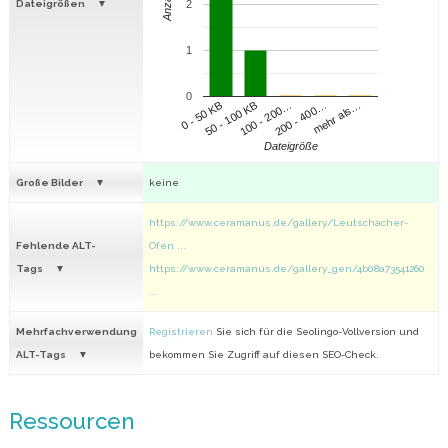
Anzahl
Dateigrößen
2
1
0
100 - 200…
200 - 400…
mehr als…
0 - 50 KB
50 - 100 KB
Dateigröße
Große Bilder
keine
https://www.ceramanus.de/gallery/Leutschacher-
Fehlende ALT-
Ofen ...
Tags
https://www.ceramanus.de/gallery_gen/4b08a73541260
...
Mehrfachverwendung
Registrieren
Sie sich für die Seolingo-Vollversion und
ALT-Tags
bekommen Sie Zugriff auf diesen SEO-Check.
Ressourcen