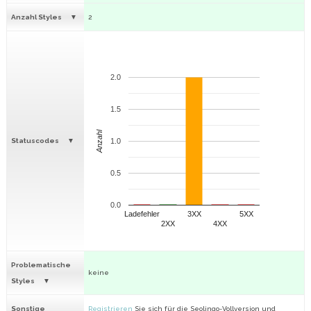
Anzahl Styles
2
2.0
1.5
Anzahl
Statuscodes
1.0
0.5
0.0
Ladefehler
3XX
5XX
2XX
4XX
Problematische
keine
Styles
Sonstige
Registrieren
Sie sich für die Seolingo-Vollversion und