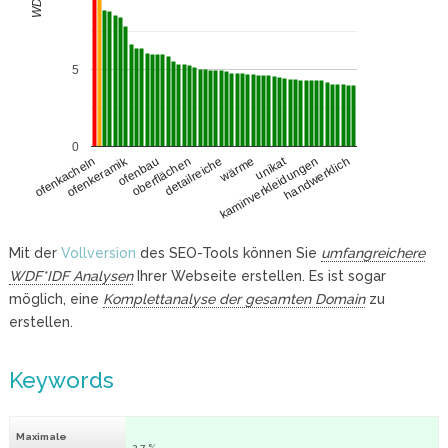
5
0
ofenkeramik
unikat
ofenbau
kaminverkleidungen
oberflächen
handwerklich
detailreiche
ofenkacheln
wärme
Mit der
Vollversion
des SEO-Tools können Sie
umfangreichere
WDF*IDF Analysen
Ihrer Webseite erstellen. Es ist sogar
möglich, eine
Komplettanalyse der gesamten Domain
zu
erstellen.
Keywords
Maximale
2.7 %