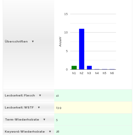
15
10
Anzahl
Überschriften
5
0
h1
h2
h3
h4
h5
h6
Lesbarkeit: Flesch
41
Lesbarkeit: WSTF
13.9
Term-Wiederholrate
5
Keyword-Wiederholrate
28