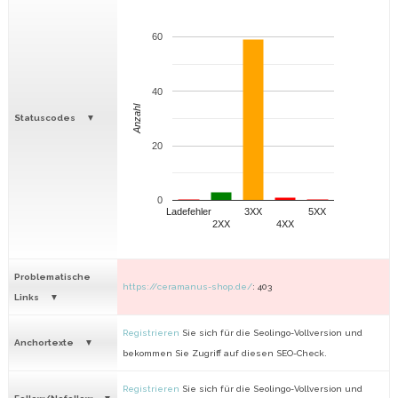
60
40
Anzahl
Statuscodes
20
0
Ladefehler
3XX
5XX
2XX
4XX
Problematische
https://ceramanus-shop.de/
: 403
Links
Registrieren
Sie sich für die Seolingo-Vollversion und
Anchortexte
bekommen Sie Zugriff auf diesen SEO-Check.
Registrieren
Sie sich für die Seolingo-Vollversion und