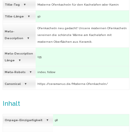
Title-Tag
Moderne Ofenkacheln für den Kachelofen oder Kamin
Title-Länge
50
Ofenkacheln neu gedacht! Unsere modernen Ofenkacheln
Meta-
vereinen die schönste Wärme am Kachelofen mit
Description
modernen Oberflächen aus Keramik.
Meta-Description
135
Länge
Meta-Robots
index, follow
Canonical
https://ceramanus.de/Moderne-Ofenkacheln/
Inhalt
Onpage-Einzigartigkeit
98