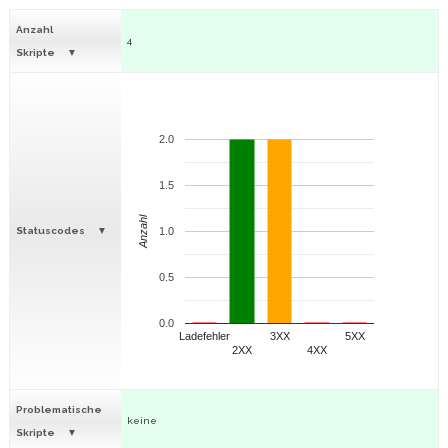
Anzahl
4
Skripte
2.0
1.5
Anzahl
Statuscodes
1.0
0.5
0.0
Ladefehler
3XX
5XX
2XX
4XX
Problematische
keine
Skripte