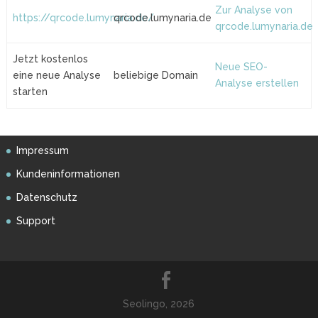
Zur Analyse von
https://qrcode.lumynaria.de/
qrcode.lumynaria.de
qrcode.lumynaria.de
Jetzt kostenlos
Neue SEO-
eine neue Analyse
beliebige Domain
Analyse erstellen
starten
Impressum
Kundeninformationen
Datenschutz
Support
Seolingo, 2026