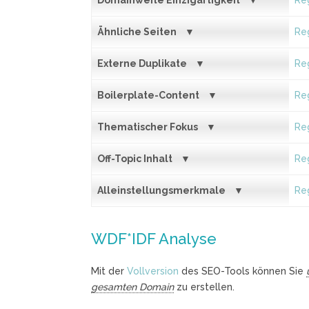
Domainweite Einzigartigkeit
Reg
Ähnliche Seiten
Reg
Externe Duplikate
Reg
Boilerplate-Content
Reg
Thematischer Fokus
Reg
Off-Topic Inhalt
Reg
Alleinstellungsmerkmale
Reg
WDF*IDF Analyse
Mit der
Vollversion
des SEO-Tools können Sie
gesamten Domain
zu erstellen.