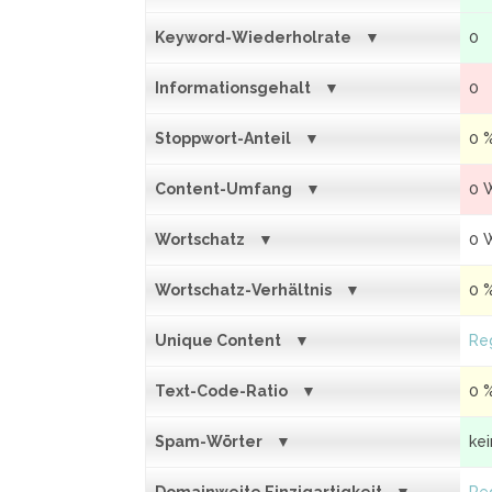
Keyword-Wiederholrate
0
Informationsgehalt
0
Stoppwort-Anteil
0 
Content-Umfang
0 
Wortschatz
0 
Wortschatz-Verhältnis
0 
Unique Content
Reg
Text-Code-Ratio
0 
Spam-Wörter
ke