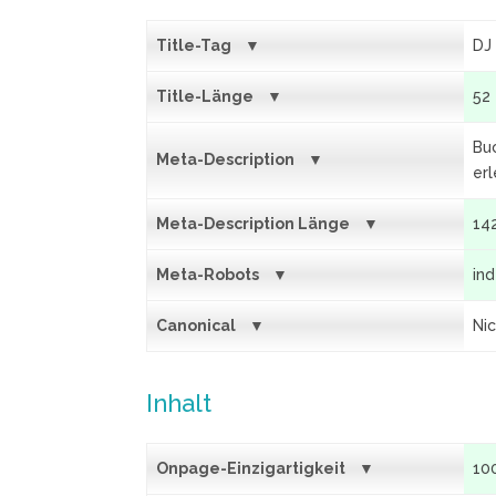
Title-Tag
DJ
Title-Länge
52
Buc
Meta-Description
er
Meta-Description Länge
14
Meta-Robots
ind
Canonical
Ni
Inhalt
Onpage-Einzigartigkeit
10