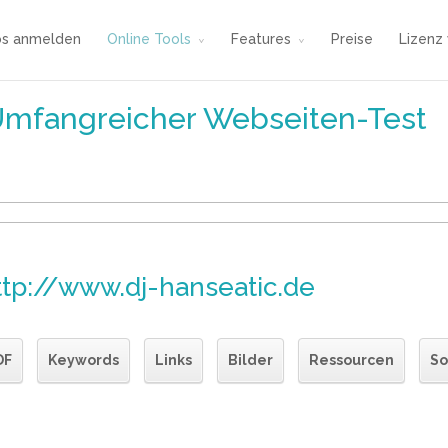
os anmelden
Online Tools
Features
Preise
Lizenz
Umfangreicher Webseiten-Test
ttp://www.dj-hanseatic.de
DF
Keywords
Links
Bilder
Ressourcen
So