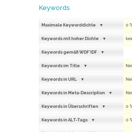
Keywords
Maximale Keyworddichte
0 
Keywords mit hoher Dichte
ke
Keywords gemäß WDF*IDF
Keywords im Title
Ne
Keywords in URL
Ne
Keywords in Meta-Description
Ne
Keywords in Überschriften
0 
Keywords in ALT-Tags
0 