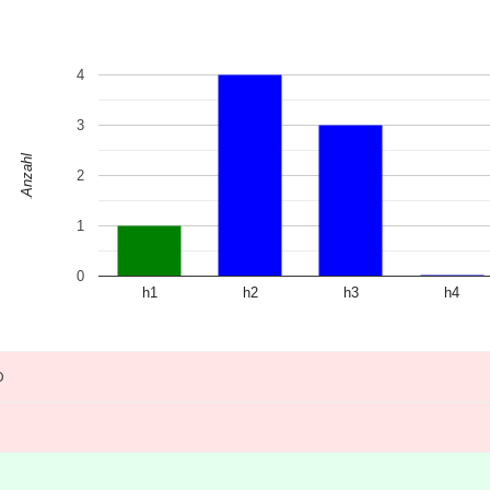
4
3
Anzahl
2
1
0
h1
h2
h3
h4
0