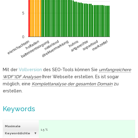
5
0
hofladen
artgerechte
batterieentsorgung
superfood
naturland
merkzettel
direktvermarktung
eierschachteln
huhns
Mit der
Vollversion
des SEO-Tools können Sie
umfangreichere
WDF*IDF Analysen
Ihrer Webseite erstellen. Es ist sogar
möglich, eine
Komplettanalyse der gesamten Domain
zu
erstellen.
Keywords
Maximale
1.5 %
Keyworddichte