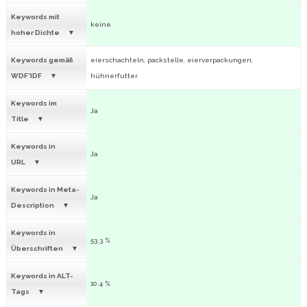
Keywords mit
keine
hoher Dichte
Keywords gemäß
eierschachteln, packstelle, eierverpackungen,
WDF*IDF
hühnerfutter
Keywords im
Ja
Title
Keywords in
Ja
URL
Keywords in Meta-
Ja
Description
Keywords in
53.3 %
Überschriften
Keywords in ALT-
10.4 %
Tags