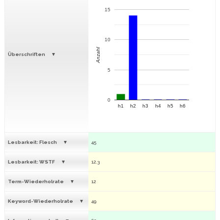
15
10
Anzahl
Überschriften
5
0
h1
h2
h3
h4
h5
h6
Lesbarkeit: Flesch
45
Lesbarkeit: WSTF
12.3
Term-Wiederholrate
12
Keyword-Wiederholrate
49