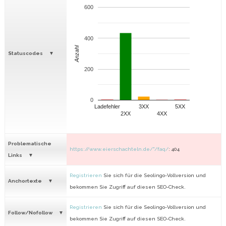
600
400
Anzahl
Statuscodes
200
0
Ladefehler
3XX
5XX
2XX
4XX
Problematische
https://www.eierschachteln.de/"/faq/
: 404
Links
Registrieren
Sie sich für die Seolingo-Vollversion und
Anchortexte
bekommen Sie Zugriff auf diesen SEO-Check.
Registrieren
Sie sich für die Seolingo-Vollversion und
Follow/Nofollow
bekommen Sie Zugriff auf diesen SEO-Check.