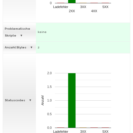
0
Ladefehler
3XX
5XX
2XX
4XX
Problematische
keine
Skripte
Anzahl Styles
2
2.0
1.5
Anzahl
Statuscodes
1.0
0.5
0.0
Ladefehler
3XX
5XX