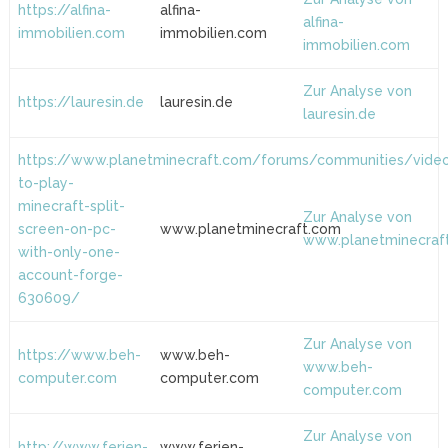
https://alfina-
alfina-
alfina-
immobilien.com
immobilien.com
immobilien.com
Zur Analyse von
https://lauresin.de
lauresin.de
lauresin.de
https://www.planetminecraft.com/forums/communities/vid
to-play-
minecraft-split-
Zur Analyse von
screen-on-pc-
www.planetminecraft.com
www.planetminecraf
with-only-one-
account-forge-
630609/
Zur Analyse von
https://www.beh-
www.beh-
www.beh-
computer.com
computer.com
computer.com
Zur Analyse von
http://www.ferien-
www.ferien-