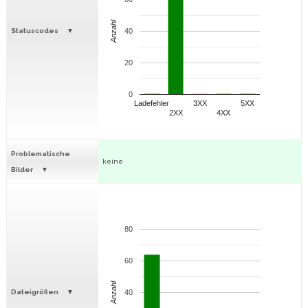
Anzahl
Statuscodes
40
20
0
Ladefehler
3XX
5XX
2XX
4XX
Problematische
keine
Bilder
80
60
Anzahl
Dateigrößen
40