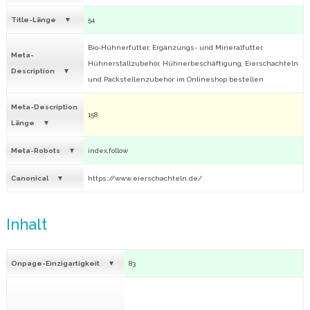
Title-Länge
54
Bio-Hühnerfutter, Ergänzungs- und Mineralfutter,
Meta-
Hühnerstallzubehör, Hühnerbeschäftigung, Eierschachteln
Description
und Packstellenzubehör im Onlineshop bestellen
Meta-Description
158
Länge
Meta-Robots
index,follow
Canonical
https://www.eierschachteln.de/
Inhalt
Onpage-Einzigartigkeit
83