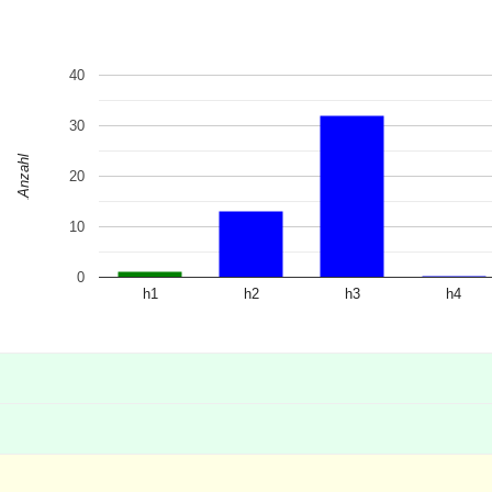
40
30
Anzahl
20
10
0
h1
h2
h3
h4