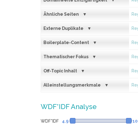
Domainweite Einzigartigkeit
Reg
Ähnliche Seiten
Reg
Externe Duplikate
Reg
Boilerplate-Content
Reg
Thematischer Fokus
Reg
Off-Topic Inhalt
Reg
Alleinstellungsmerkmale
Reg
WDF*IDF Analyse
WDF*IDF
4.9
10