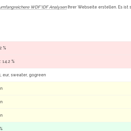
umfangreichere WDF*IDF Analysen
Ihrer Webseite erstellen. Es ist
.2 %
: 14.2 %
, eur, sweater, gogreen
in
in
in
 %