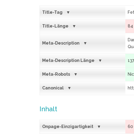
Title-Tag
Fet
Title-Länge
84
Da
Meta-Description
Qua
Meta-Description Länge
13
Meta-Robots
Ni
Canonical
ht
Inhalt
Onpage-Einzigartigkeit
60