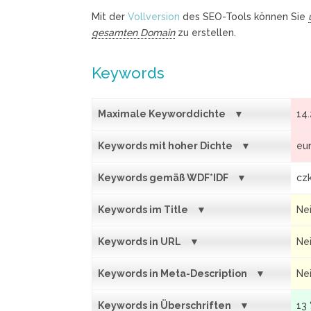
Mit der
Vollversion
des SEO-Tools können Sie
gesamten Domain
zu erstellen.
Keywords
Maximale Keyworddichte
14
Keywords mit hoher Dichte
eur
Keywords gemäß WDF*IDF
czk
Keywords im Title
Ne
Keywords in URL
Ne
Keywords in Meta-Description
Ne
Keywords in Überschriften
13