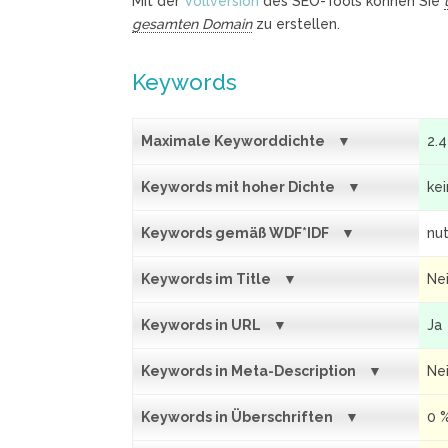
Mit der
Vollversion
des SEO-Tools können Sie
gesamten Domain
zu erstellen.
Keywords
Maximale Keyworddichte
2.
Keywords mit hoher Dichte
ke
Keywords gemäß WDF*IDF
nut
Keywords im Title
Ne
Keywords in URL
Ja
Keywords in Meta-Description
Ne
Keywords in Überschriften
0 