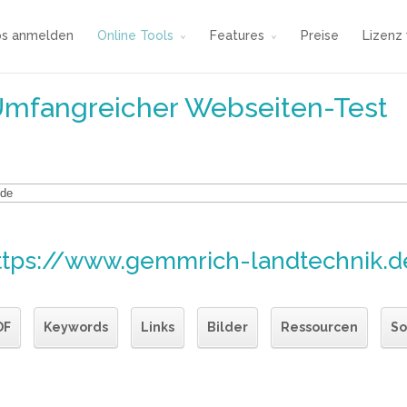
os anmelden
Online Tools
Features
Preise
Lizenz
Umfangreicher Webseiten-Test
ttps://www.gemmrich-landtechnik.d
DF
Keywords
Links
Bilder
Ressourcen
So