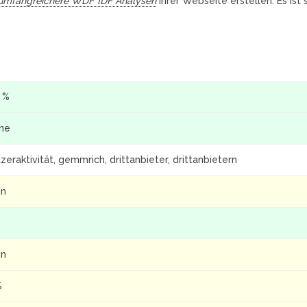
umfangreichere WDF*IDF Analysen
Ihrer Webseite erstellen. Es ist
4 %
ine
zeraktivität, gemmrich, drittanbieter, drittanbietern
in
in
%