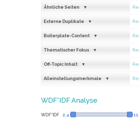
Ähnliche Seiten
Reg
Externe Duplikate
Reg
Boilerplate-Content
Reg
Thematischer Fokus
Reg
Off-Topic Inhalt
Reg
Alleinstellungsmerkmale
Reg
WDF*IDF Analyse
WDF*IDF
2.4
11