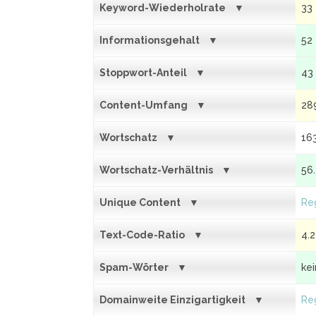
Keyword-Wiederholrate
33
Informationsgehalt
52
Stoppwort-Anteil
43
Content-Umfang
28
Wortschatz
16
Wortschatz-Verhältnis
56
Unique Content
Reg
Text-Code-Ratio
4.
Spam-Wörter
ke
Domainweite Einzigartigkeit
Reg