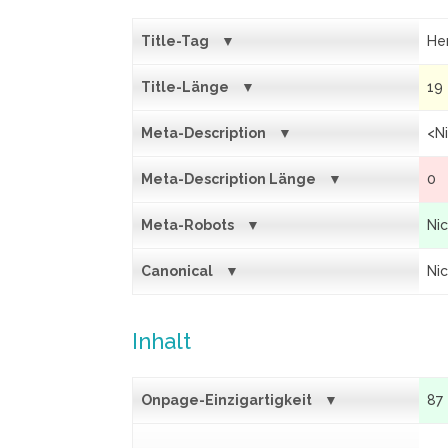
Title-Tag
He
Title-Länge
19
Meta-Description
<N
Meta-Description Länge
0
Meta-Robots
Ni
Canonical
Ni
Inhalt
Onpage-Einzigartigkeit
87