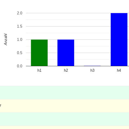
2.0
1.5
Anzahl
1.0
0.5
0.0
h1
h2
h3
h4
7