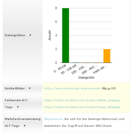
8
6
Anzahl
Dateigrößen
4
2
0
100 - 200…
200 - 400…
mehr als…
0 - 50 KB
50 - 100 KB
Dateigröße
Große Bilder
https://www.hairdesign-academy.com
: 689.54 KB
Fehlende ALT-
https://static.wixstatic.com/media/11062b_57c64aa5 ...
Tags
https://static.wixstatic.com/media/cdc14c_bfbbc6a4 ...
Mehrfachverwendung
Registrieren
Sie sich für die Seolingo-Vollversion und
ALT-Tags
bekommen Sie Zugriff auf diesen SEO-Check.