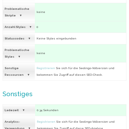
Problematische
keine
Skripte
Anzahl Styles
0
Statuscodes
Keine Styles eingebunden
Problematische
keine
Styles
Sonstige
Registrieren
Sie sich für die Seolingo-Vollversion und
Ressourcen
bekommen Sie Zugriff auf diesen SEO-Check.
Sonstiges
Ladezeit
0.34 Sekunden
Analytics-
Registrieren
Sie sich für die Seolingo-Vollversion und
Verwendung
bekommen Sie Zugriff auf diese SEO-Analyse.