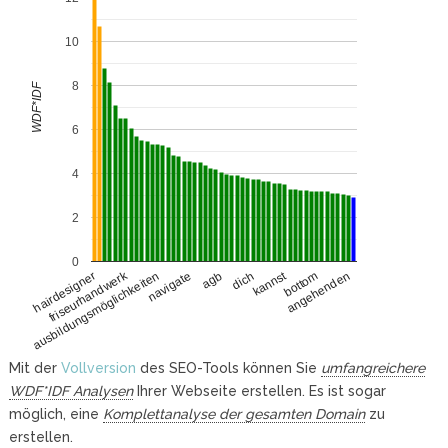
10
8
WDF*IDF
6
4
2
0
friseurhandwerk
kannst
ausbildungsmöglichkeiten
bottom
navigate
angehenden
agb
hairdesigner
dich
Mit der
Vollversion
des SEO-Tools können Sie
umfangreichere
WDF*IDF Analysen
Ihrer Webseite erstellen. Es ist sogar
möglich, eine
Komplettanalyse der gesamten Domain
zu
erstellen.