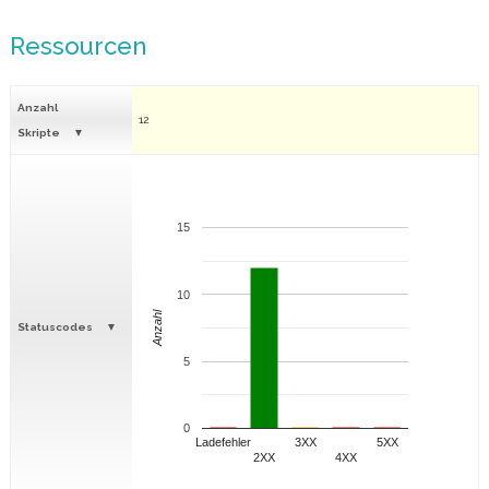
Ressourcen
Anzahl
12
Skripte
15
10
Anzahl
Statuscodes
5
0
Ladefehler
3XX
5XX
2XX
4XX