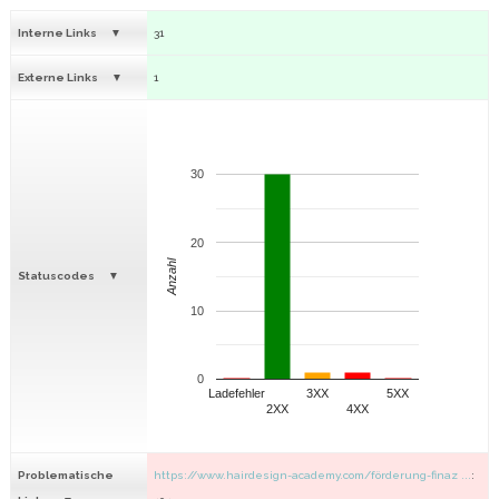
Interne Links
31
Externe Links
1
30
20
Anzahl
Statuscodes
10
0
Ladefehler
3XX
5XX
2XX
4XX
Problematische
https://www.hairdesign-academy.com/förderung-finaz ...
: