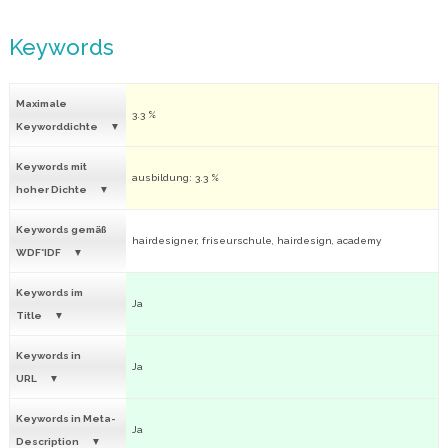
Keywords
Maximale
3.3 %
Keyworddichte
Keywords mit
ausbildung: 3.3 %
hoher Dichte
Keywords gemäß
hairdesigner, friseurschule, hairdesign, academy
WDF*IDF
Keywords im
Ja
Title
Keywords in
Ja
URL
Keywords in Meta-
Ja
Description