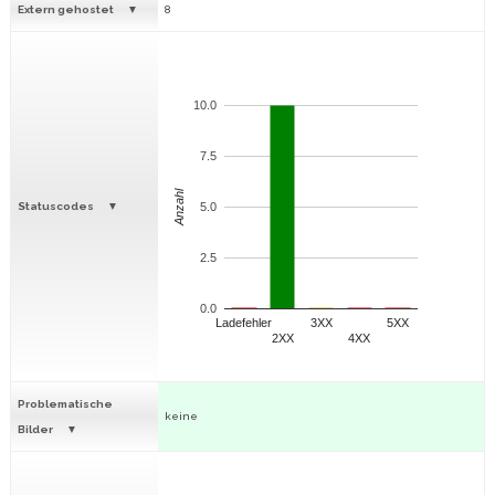
Extern gehostet
8
10.0
7.5
Anzahl
Statuscodes
5.0
2.5
0.0
Ladefehler
3XX
5XX
2XX
4XX
Problematische
keine
Bilder