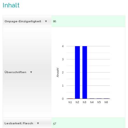
Inhalt
Onpage-Einzigartigkeit
86
4
3
Anzahl
Überschriften
2
1
0
h1
h2
h3
h4
h5
h6
Lesbarkeit: Flesch
57