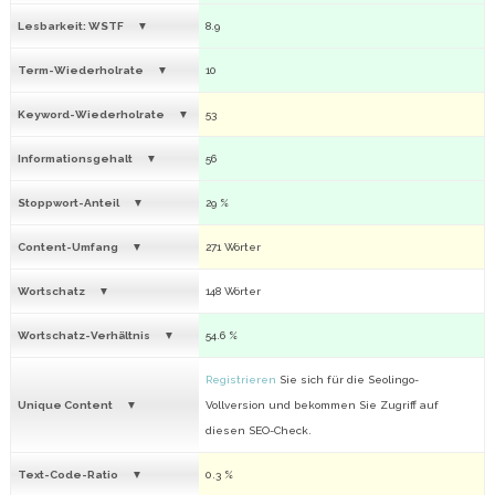
Lesbarkeit: WSTF
8.9
Term-Wiederholrate
10
Keyword-Wiederholrate
53
Informationsgehalt
56
Stoppwort-Anteil
29 %
Content-Umfang
271 Wörter
Wortschatz
148 Wörter
Wortschatz-Verhältnis
54.6 %
Registrieren
Sie sich für die Seolingo-
Unique Content
Vollversion und bekommen Sie Zugriff auf
diesen SEO-Check.
Text-Code-Ratio
0.3 %