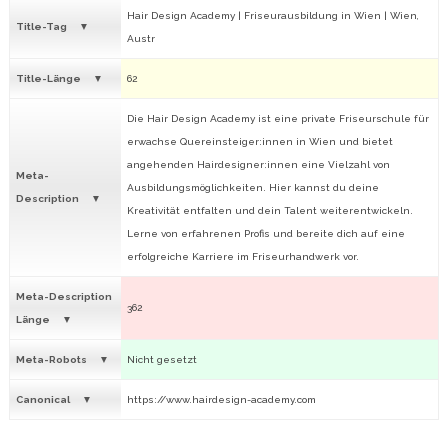
Hair Design Academy | Friseurausbildung in Wien | Wien,
Title-Tag
Austr
Title-Länge
62
Die Hair Design Academy ist eine private Friseurschule für
erwachse Quereinsteiger:innen in Wien und bietet
angehenden Hairdesigner:innen eine Vielzahl von
Meta-
Ausbildungsmöglichkeiten. Hier kannst du deine
Description
Kreativität entfalten und dein Talent weiterentwickeln.
Lerne von erfahrenen Profis und bereite dich auf eine
erfolgreiche Karriere im Friseurhandwerk vor.
Meta-Description
362
Länge
Meta-Robots
Nicht gesetzt
Canonical
https://www.hairdesign-academy.com