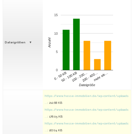
15
10
Anzahl
Dateigrößen
5
0
100 - 200…
200 - 400…
mehr als…
0 - 50 KB
50 - 100 KB
Dateigröße
https://www.hesse-immobilien.de/wp-content/uploads
...
: 212.68 KB
https://www.hesse-immobilien.de/wp-content/uploads
...
: 178.05 KB
https://www.hesse-immobilien.de/wp-content/uploads
...
: 167.04 KB