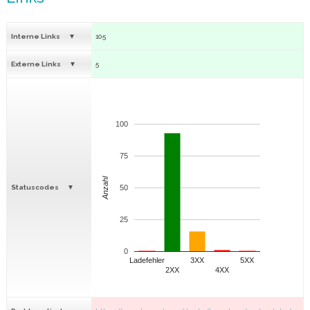
Interne Links
105
Externe Links
5
100
75
Anzahl
Statuscodes
50
25
0
Ladefehler
3XX
5XX
2XX
4XX