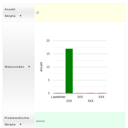
Anzahl
17
Skripte
20
15
Anzahl
Statuscodes
10
5
0
Ladefehler
3XX
5XX
2XX
4XX
Problematische
keine
Skripte