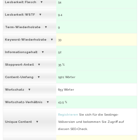
Lesbarkeit: Flesch
54
Lesbarkeit: WSTF
9.4
Term-Wiederholrate
9
Keyword-Wiederholrate
33
Informationsgehalt
52
Stoppwort-Anteil
35 %
Content-Umfang
1501 Wörter
Wortschatz
653 Wörter
Wortschatz-Verhältnis
43.5 %
Registrieren
Sie sich für die Seolingo-
Unique Content
Vollversion und bekommen Sie Zugriff auf
diesen SEO-Check.