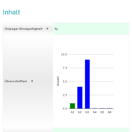
Inhalt
Onpage-Einzigartigkeit
85
10.0
7.5
Anzahl
Überschriften
5.0
2.5
0.0
h1
h2
h3
h4
h5
h6