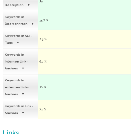
Ja
Description
Keywords in
35.7 %
Überschriften
Keywords in ALT-
2.3 %
Tags
Keywords in
internen Link-
6.7 %
Anchors
Keywords in
externen Link-
20 %
Anchors
Keywords in Link-
7.3 %
Anchors
Links