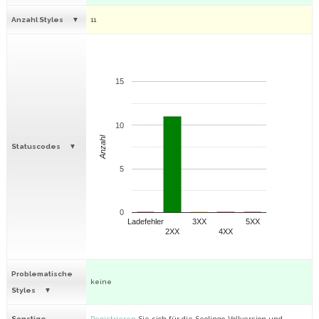
Anzahl Styles
11
15
10
Anzahl
Statuscodes
5
0
Ladefehler
3XX
5XX
2XX
4XX
Problematische
keine
Styles
Sonstige
Registrieren
Sie sich für die Seolingo-Vollversion und