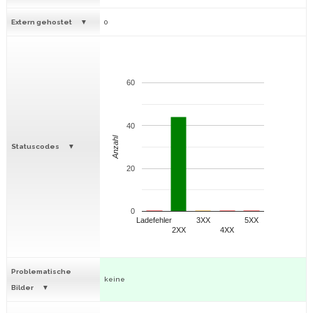
Extern gehostet
0
60
40
Anzahl
Statuscodes
20
0
Ladefehler
3XX
5XX
2XX
4XX
Problematische
keine
Bilder