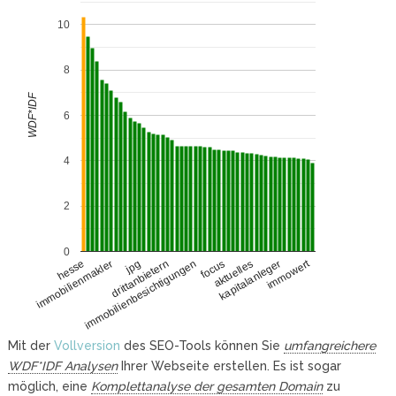
10
8
WDF*IDF
6
4
2
0
immowert
immobilienmakler
aktuelles
jpg
kapitalanleger
drittanbietern
immobilienbesichtigungen
hesse
focus
Mit der
Vollversion
des SEO-Tools können Sie
umfangreichere
WDF*IDF Analysen
Ihrer Webseite erstellen. Es ist sogar
möglich, eine
Komplettanalyse der gesamten Domain
zu