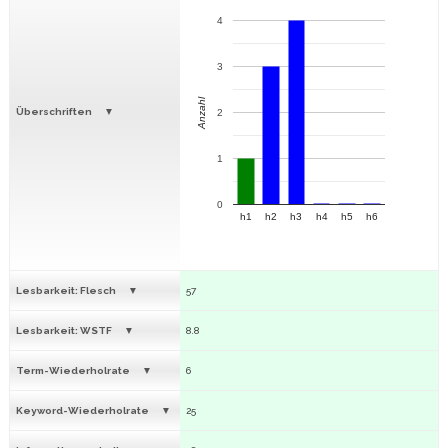
4
3
Anzahl
Überschriften
2
1
0
h1
h2
h3
h4
h5
h6
Lesbarkeit: Flesch
57
Lesbarkeit: WSTF
8.8
Term-Wiederholrate
6
Keyword-Wiederholrate
25