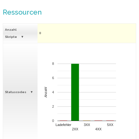
Ressourcen
Anzahl
8
Skripte
8
6
Anzahl
Statuscodes
4
2
0
Ladefehler
3XX
5XX
2XX
4XX