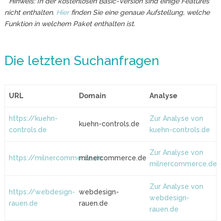
* Hinweis: In der kostenlosen Basic-Version sind einige Features
nicht enthalten.
Hier
finden Sie eine genaue Aufstellung, welche
Funktion in welchem Paket enthalten ist.
Die letzten Suchanfragen
URL
Domain
Analyse
https://kuehn-
Zur Analyse von
kuehn-controls.de
controls.de
kuehn-controls.de
Zur Analyse von
https://milnercommerce.de
milnercommerce.de
milnercommerce.de
Zur Analyse von
https://webdesign-
webdesign-
webdesign-
rauen.de
rauen.de
rauen.de