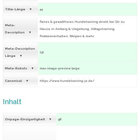
Title-Länge
44
Faires & gewaltfreies Hundetraining direkt bei Dir zu
Meta-
Hause in Amberg & Umgebung. Alltagstraining,
Description
Problemverhalten, Welpen & mehr.
Meta-Description
131
Länge
Meta-Robots
max-image-preview:large
Canonical
https://www.hundetraining-je.de/
Inhalt
Onpage-Einzigartigkeit
98