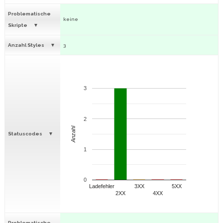
Problematische
keine
Skripte
Anzahl Styles
3
3
2
Anzahl
Statuscodes
1
0
Ladefehler
3XX
5XX
2XX
4XX
Problematische