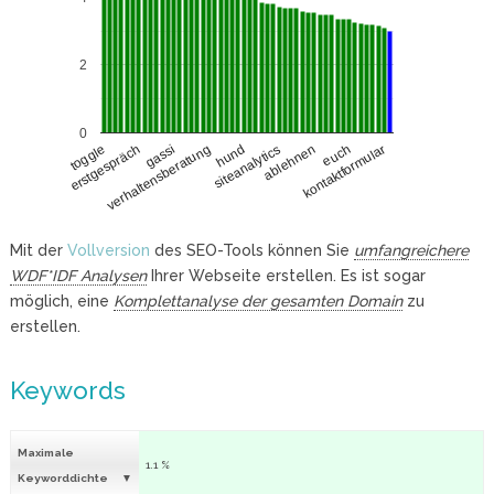
2
0
erstgespräch
ablehnen
gassi
euch
verhaltensberatung
kontaktformular
hund
toggle
siteanalytics
Mit der
Vollversion
des SEO-Tools können Sie
umfangreichere
WDF*IDF Analysen
Ihrer Webseite erstellen. Es ist sogar
möglich, eine
Komplettanalyse der gesamten Domain
zu
erstellen.
Keywords
Maximale
1.1 %
Keyworddichte