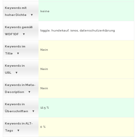
Keywords mit
keine
hoher Dichte
Keywords gemäß
toggle, hundekauf, ionos, datenschutzerklärung
WDF*IDF
Keywords im
Nein
Title
Keywords in
Nein
URL
Keywords in Meta-
Nein
Description
Keywords in
12.5 %
Überschriften
Keywords in ALT-
0 %
Tags