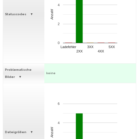
4
Anzahl
Statuscodes
2
0
Ladefehler
3XX
5XX
2XX
4XX
Problematische
keine
Bilder
6
4
Anzahl
Dateigrößen