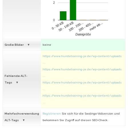
2
0
100 - 200…
200 - 400…
mehr als…
0 - 50 KB
50 - 100 KB
Dateigröße
Große Bilder
keine
https://www.hundetraining-je.de/wp-content/uploads
...
https://www.hundetraining-je.de/wp-content/uploads
Fehlende ALT-
...
Tags
https://www.hundetraining-je.de/wp-content/uploads
...
https://www.hundetraining-je.de/wp-content/uploads
...
Mehrfachverwendung
Registrieren
Sie sich für die Seolingo-Vollversion und
ALT-Tags
bekommen Sie Zugriff auf diesen SEO-Check.