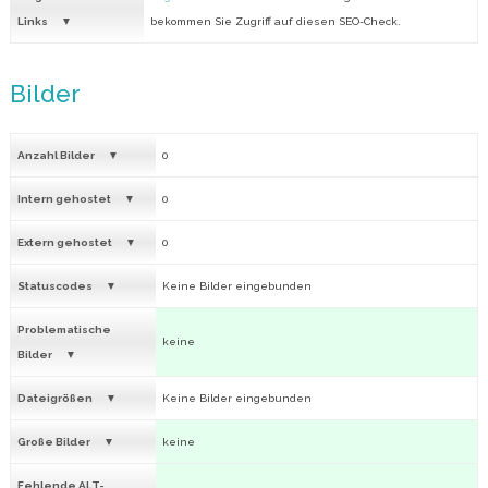
Links
bekommen Sie Zugriff auf diesen SEO-Check.
Bilder
Anzahl Bilder
0
Intern gehostet
0
Extern gehostet
0
Statuscodes
Keine Bilder eingebunden
Problematische
keine
Bilder
Dateigrößen
Keine Bilder eingebunden
Große Bilder
keine
Fehlende ALT-