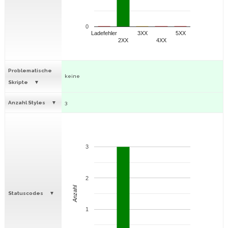
0
Ladefehler
3XX
5XX
2XX
4XX
Problematische
keine
Skripte
Anzahl Styles
3
3
2
Anzahl
Statuscodes
1