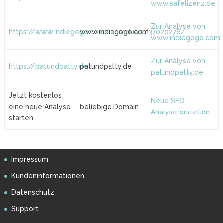
www.safelizenz.de
Zur Analyse von
https://www.indiegogo.com/individuals/37020276/
www.indiegogo.com
www.indiegogo.com
Zur Analyse von
https://patundpatty.de
patundpatty.de
patundpatty.de
Jetzt kostenlos
Neue SEO-
eine neue Analyse
beliebige Domain
Analyse erstellen
starten
Impressum
Kundeninformationen
Datenschutz
Support