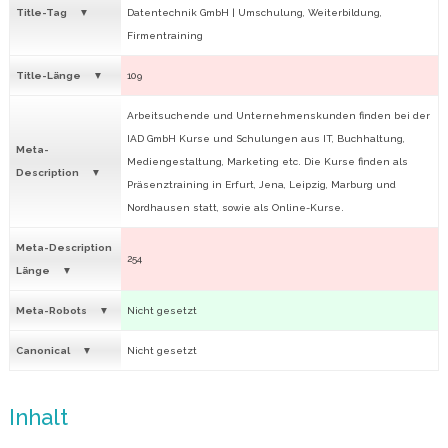
Title-Tag
Datentechnik GmbH | Umschulung, Weiterbildung,
Firmentraining
Title-Länge
109
Arbeitsuchende und Unternehmenskunden finden bei der
IAD GmbH Kurse und Schulungen aus IT, Buchhaltung,
Meta-
Mediengestaltung, Marketing etc. Die Kurse finden als
Description
Präsenztraining in Erfurt, Jena, Leipzig, Marburg und
Nordhausen statt, sowie als Online-Kurse.
Meta-Description
254
Länge
Meta-Robots
Nicht gesetzt
Canonical
Nicht gesetzt
Inhalt