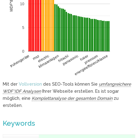
WDF*IDF
10
5
0
msz
haier
electric
premium
klimaanlagen
energieeffizienzklasse
hitachi
truhengeräte
panasonic
Mit der
Vollversion
des SEO-Tools können Sie
umfangreichere
WDF*IDF Analysen
Ihrer Webseite erstellen. Es ist sogar
möglich, eine
Komplettanalyse der gesamten Domain
zu
erstellen.
Keywords