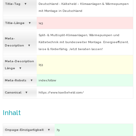
Title-Tag
Deutschland - Kälteheld – Klimaanlagen & Wärmepumpen
mit Montage in Deutschland
Title-Länge
143
Split- & Multisplit-Klimaanlagen, Wärmepumpen und
Meta-
Kältetechnik mit bundesweiter Montage. Energieeffizient,
Description
leise & förderfähig. Jetzt beraten lassen!
Meta-Description
153
Länge
Meta-Robots
index,follow
Canonical
https://www.kaelteheld.com/
Inhalt
Onpage-Einzigartigkeit
79