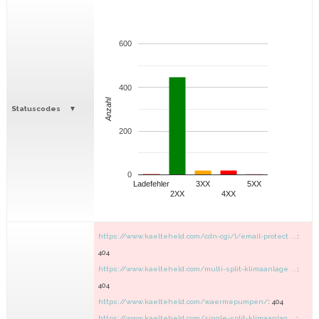
600
400
Anzahl
Statuscodes
200
0
Ladefehler
3XX
5XX
2XX
4XX
https://www.kaelteheld.com/cdn-cgi/l/email-protect ...
:
404
https://www.kaelteheld.com/multi-split-klimaanlage ...
:
404
https://www.kaelteheld.com/waermepumpen/
: 404
https://www.kaelteheld.com/single-split-klimaanlag ...
: