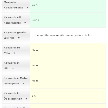
Maximale
2.2 %
Keyworddichte
Keywords mit
keine
hoher Dichte
Keywords gemäß
truhengeräte, wandgeräte, aussengeräte, daikin
WDF*IDF
Keywords im
Nein
Title
Keywords in
Nein
URL
Keywords in Meta-
Nein
Description
Keywords in
4 %
Überschriften