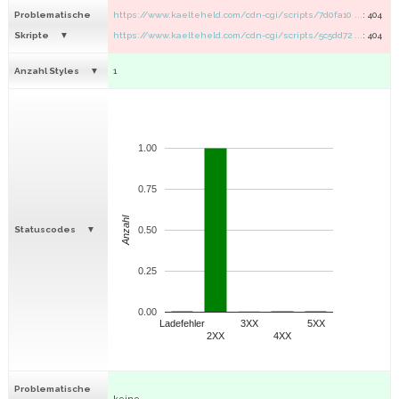
Problematische
https://www.kaelteheld.com/cdn-cgi/scripts/7d0fa10 ...
: 404
Skripte
https://www.kaelteheld.com/cdn-cgi/scripts/5c5dd72 ...
: 404
Anzahl Styles
1
1.00
0.75
Anzahl
Statuscodes
0.50
0.25
0.00
Ladefehler
3XX
5XX
2XX
4XX
Problematische
keine