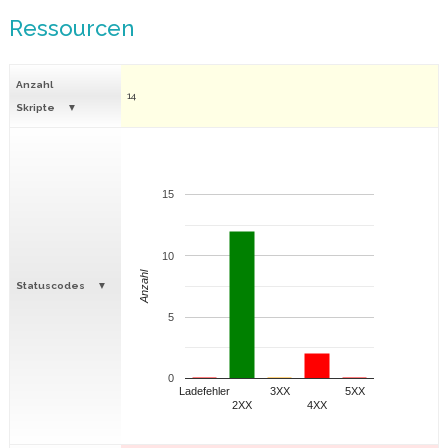
Ressourcen
Anzahl
14
Skripte
15
10
Anzahl
Statuscodes
5
0
Ladefehler
3XX
5XX
2XX
4XX