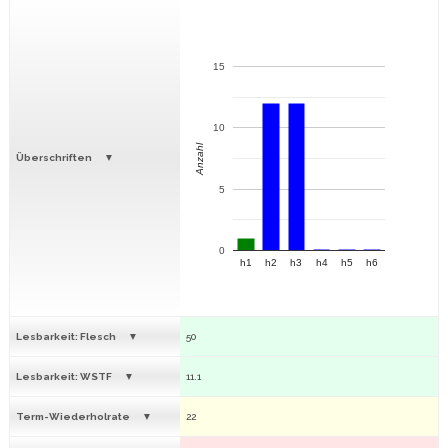
15
10
Anzahl
Überschriften
5
0
h1
h2
h3
h4
h5
h6
Lesbarkeit: Flesch
50
Lesbarkeit: WSTF
11.1
Term-Wiederholrate
22