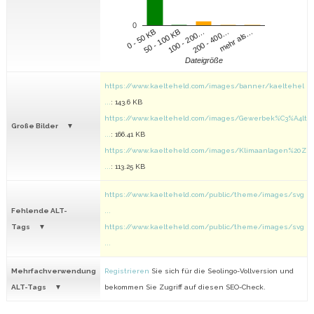
0
100 - 200…
200 - 400…
mehr als…
0 - 50 KB
50 - 100 KB
Dateigröße
https://www.kaelteheld.com/images/banner/kaeltehel
...
: 143.6 KB
https://www.kaelteheld.com/images/Gewerbek%C3%A4lt
Große Bilder
...
: 166.41 KB
https://www.kaelteheld.com/images/Klimaanlagen%20Z
...
: 113.25 KB
https://www.kaelteheld.com/public/theme/images/svg
Fehlende ALT-
...
Tags
https://www.kaelteheld.com/public/theme/images/svg
...
Mehrfachverwendung
Registrieren
Sie sich für die Seolingo-Vollversion und
ALT-Tags
bekommen Sie Zugriff auf diesen SEO-Check.