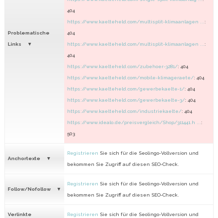
404
https://www.kaelteheld.com/multisplit-klimaanlagen ...
:
Problematische
404
Links
https://www.kaelteheld.com/multisplit-klimaanlagen ...
:
404
https://www.kaelteheld.com/zubehoer-3281/
: 404
https://www.kaelteheld.com/mobile-klimageraete/
: 404
https://www.kaelteheld.com/gewerbekaelte-1/
: 404
https://www.kaelteheld.com/gewerbekaelte-3/
: 404
https://www.kaelteheld.com/industriekaelte/
: 404
https://www.idealo.de/preisvergleich/Shop/311441.h ...
:
503
Registrieren
Sie sich für die Seolingo-Vollversion und
Anchortexte
bekommen Sie Zugriff auf diesen SEO-Check.
Registrieren
Sie sich für die Seolingo-Vollversion und
Follow/Nofollow
bekommen Sie Zugriff auf diesen SEO-Check.
Verlinkte
Registrieren
Sie sich für die Seolingo-Vollversion und