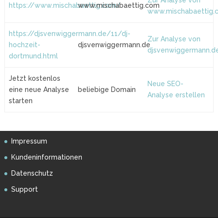
Zur Analyse von
https://www.mischabaettig.com/
www.mischabaettig.com
www.mischabaettig.
https://djsvenwiggermann.de/11/dj-
Zur Analyse von
hochzeit-
djsvenwiggermann.de
djsvenwiggermann.d
dortmund.html
Jetzt kostenlos
Neue SEO-
eine neue Analyse
beliebige Domain
Analyse erstellen
starten
Impressum
Kundeninformationen
Datenschutz
Support