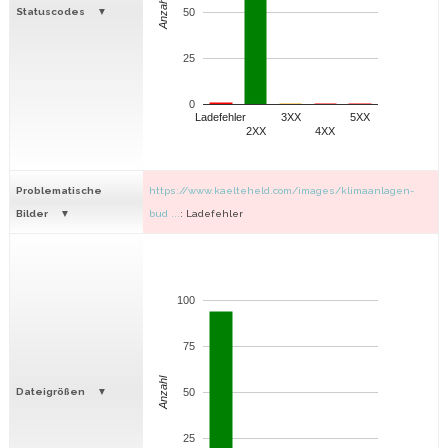
Anzahl
Statuscodes
50
25
0
Ladefehler
3XX
5XX
2XX
4XX
Problematische
https://www.kaelteheld.com/images/klimaanlagen-
Bilder
bud ...
: Ladefehler
100
75
Anzahl
Dateigrößen
50
25