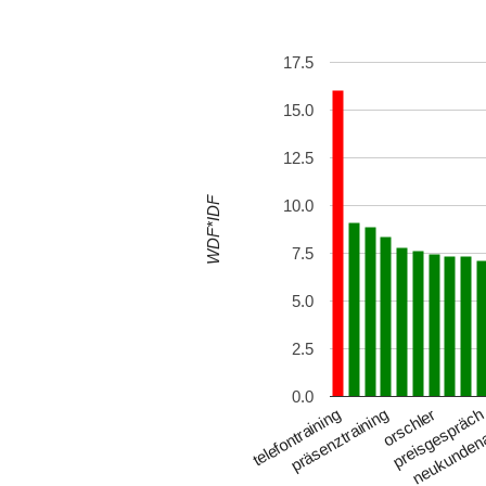
17.5
15.0
12.5
WDF*IDF
10.0
7.5
5.0
2.5
0.0
orschler
telefontraining
preisgespräc
präsenztraining
neukunden