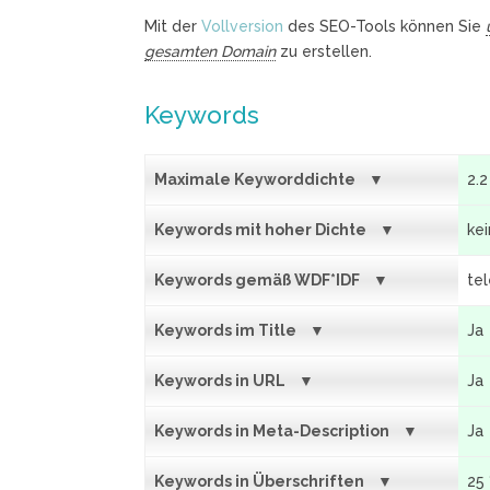
Mit der
Vollversion
des SEO-Tools können Sie
gesamten Domain
zu erstellen.
Keywords
Maximale Keyworddichte
2.2
Keywords mit hoher Dichte
ke
Keywords gemäß WDF*IDF
tel
Keywords im Title
Ja
Keywords in URL
Ja
Keywords in Meta-Description
Ja
Keywords in Überschriften
25