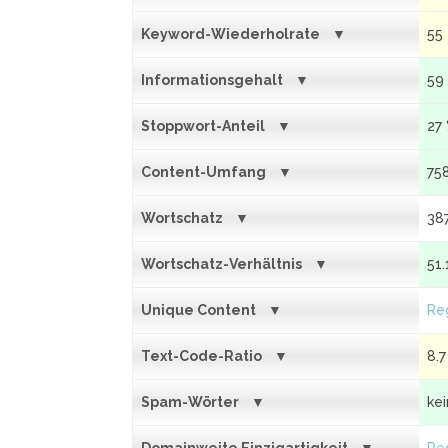
Keyword-Wiederholrate
55
Informationsgehalt
59
Stoppwort-Anteil
27
Content-Umfang
75
Wortschatz
38
Wortschatz-Verhältnis
51.
Unique Content
Reg
Text-Code-Ratio
8.7
Spam-Wörter
ke