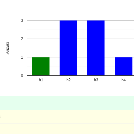
3
2
Anzahl
1
0
h1
h2
h3
h4
1