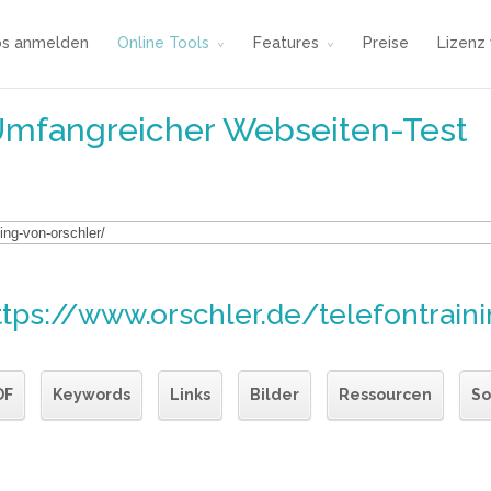
os anmelden
Online Tools
Features
Preise
Lizenz
Umfangreicher Webseiten-Test
ttps://www.orschler.de/telefontrain
DF
Keywords
Links
Bilder
Ressourcen
So