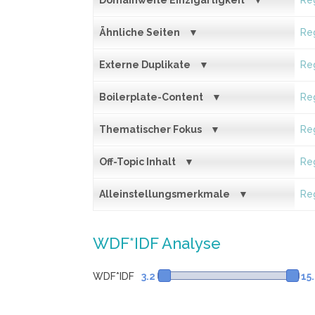
Domainweite Einzigartigkeit
Reg
Ähnliche Seiten
Reg
Externe Duplikate
Reg
Boilerplate-Content
Reg
Thematischer Fokus
Reg
Off-Topic Inhalt
Reg
Alleinstellungsmerkmale
Reg
WDF*IDF Analyse
WDF*IDF
3.2
15