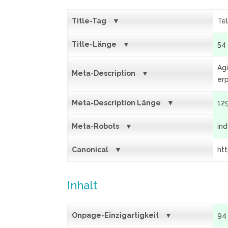
Title-Tag
Tel
Title-Länge
54
Ag
Meta-Description
erp
Meta-Description Länge
12
Meta-Robots
in
Canonical
ht
Inhalt
Onpage-Einzigartigkeit
94