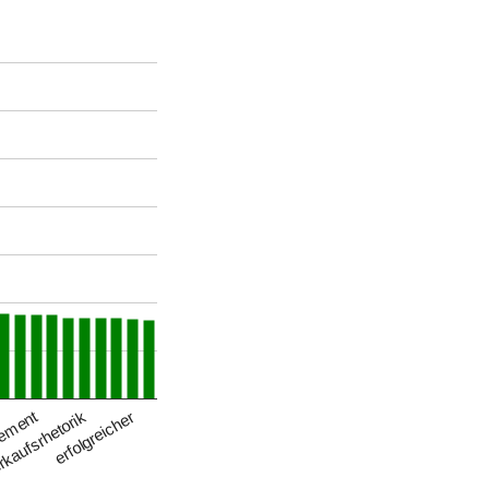
gement
kaufsrhetorik
erfolgreicher