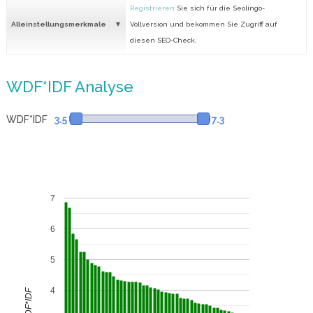
Registrieren
Sie sich für die Seolingo-
Alleinstellungsmerkmale
Vollversion und bekommen Sie Zugriff auf
diesen SEO-Check.
WDF*IDF Analyse
WDF*IDF
3.5
7.3
7
6
5
4
WDF*IDF