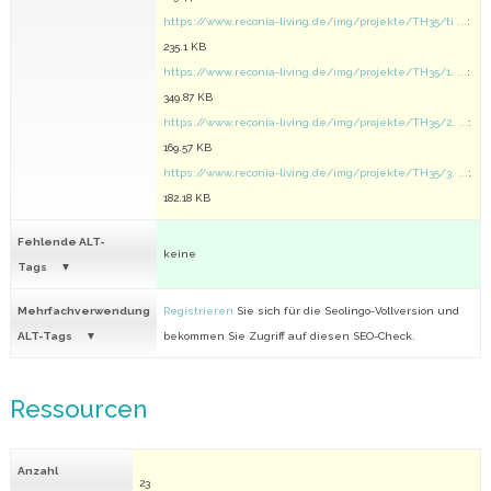
https://www.reconia-living.de/img/projekte/TH35/ti ...
:
235.1 KB
https://www.reconia-living.de/img/projekte/TH35/1. ...
:
349.87 KB
https://www.reconia-living.de/img/projekte/TH35/2. ...
:
169.57 KB
https://www.reconia-living.de/img/projekte/TH35/3. ...
:
182.18 KB
Fehlende ALT-
keine
Tags
Mehrfachverwendung
Registrieren
Sie sich für die Seolingo-Vollversion und
ALT-Tags
bekommen Sie Zugriff auf diesen SEO-Check.
Ressourcen
Anzahl
23