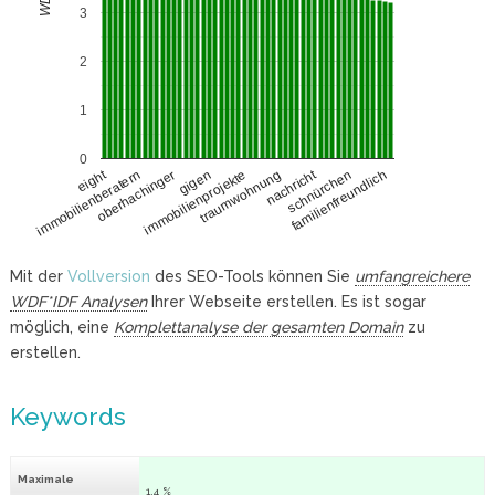
3
2
1
0
nachricht
eight
immobilienberatern
oberhachinger
schnürchen
gigen
familienfreundlich
immobilienprojekte
traumwohnung
Mit der
Vollversion
des SEO-Tools können Sie
umfangreichere
WDF*IDF Analysen
Ihrer Webseite erstellen. Es ist sogar
möglich, eine
Komplettanalyse der gesamten Domain
zu
erstellen.
Keywords
Maximale
1.4 %