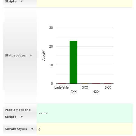
Skripte
30
20
Anzahl
Statuscodes
10
0
Ladefehler
3XX
5XX
2XX
4XX
Problematische
keine
Skripte
Anzahl Styles
9