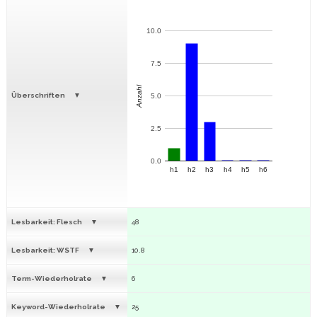
10.0
7.5
Anzahl
Überschriften
5.0
2.5
0.0
h1
h2
h3
h4
h5
h6
Lesbarkeit: Flesch
48
Lesbarkeit: WSTF
10.8
Term-Wiederholrate
6
Keyword-Wiederholrate
25