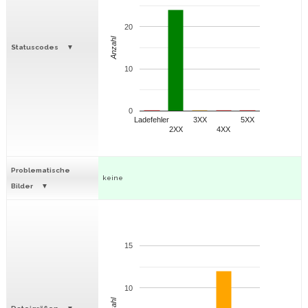
20
Anzahl
Statuscodes
10
0
Ladefehler
3XX
5XX
2XX
4XX
Problematische
keine
Bilder
15
10