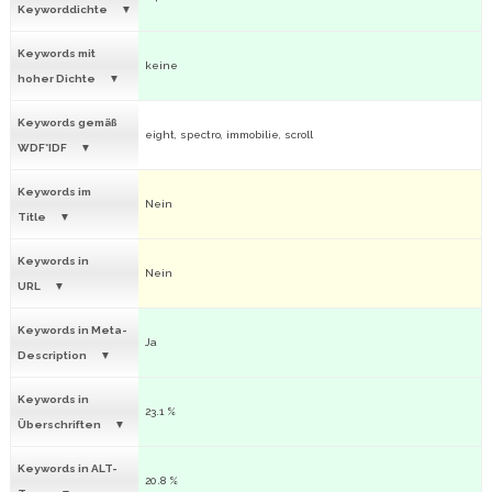
Keyworddichte
Keywords mit
keine
hoher Dichte
Keywords gemäß
eight, spectro, immobilie, scroll
WDF*IDF
Keywords im
Nein
Title
Keywords in
Nein
URL
Keywords in Meta-
Ja
Description
Keywords in
23.1 %
Überschriften
Keywords in ALT-
20.8 %