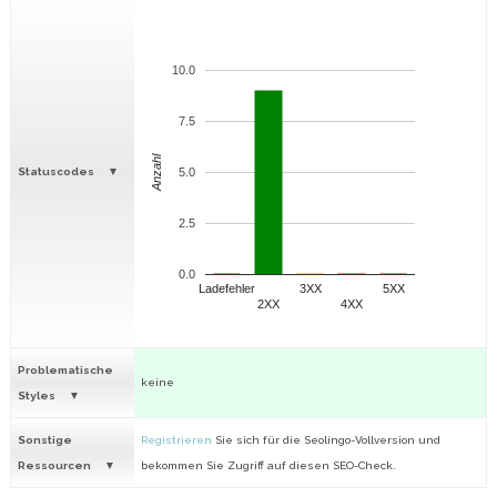
10.0
7.5
Anzahl
Statuscodes
5.0
2.5
0.0
Ladefehler
3XX
5XX
2XX
4XX
Problematische
keine
Styles
Sonstige
Registrieren
Sie sich für die Seolingo-Vollversion und
Ressourcen
bekommen Sie Zugriff auf diesen SEO-Check.