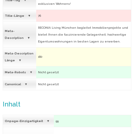
Title-Tag
exklusiven Wohnens!
Title-Länge
76
RECONIA Living München begleitet Immobilienprojekte und
Meta-
bietet Ihnen die faszinierende Gelegenheit, hochwertige
Description
Eigentumswohnungen in besten Lagen zu erwerben.
Meta-Description
160
Länge
Meta-Robots
Nicht gesetzt
Canonical
Nicht gesetzt
Inhalt
Onpage-Einzigartigkeit
99