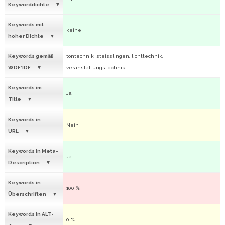
Keyworddichte
Keywords mit
keine
hoher Dichte
Keywords gemäß
tontechnik, steisslingen, lichttechnik,
WDF*IDF
veranstaltungstechnik
Keywords im
Ja
Title
Keywords in
Nein
URL
Keywords in Meta-
Ja
Description
Keywords in
100 %
Überschriften
Keywords in ALT-
0 %