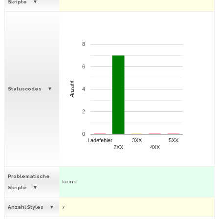
Skripte
8
6
Anzahl
Statuscodes
4
2
0
Ladefehler
3XX
5XX
2XX
4XX
Problematische
keine
Skripte
Anzahl Styles
7