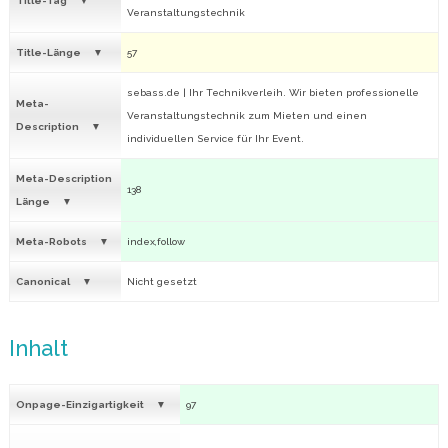
Title-Tag
Veranstaltungstechnik
Title-Länge
57
sebass.de | Ihr Technikverleih. Wir bieten professionelle
Meta-
Veranstaltungstechnik zum Mieten und einen
Description
individuellen Service für Ihr Event.
Meta-Description
138
Länge
Meta-Robots
index,follow
Canonical
Nicht gesetzt
Inhalt
Onpage-Einzigartigkeit
97