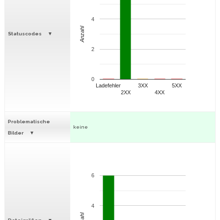
4
Anzahl
Statuscodes
2
0
Ladefehler
3XX
5XX
2XX
4XX
Problematische
keine
Bilder
6
4