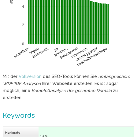
4
2
0
stromaggregat
tontechnik
firmenevent
hegau
referenzen
lichtverleih
pa
beschallungsanlage
konstanz
Mit der
Vollversion
des SEO-Tools können Sie
umfangreichere
WDF*IDF Analysen
Ihrer Webseite erstellen. Es ist sogar
möglich, eine
Komplettanalyse der gesamten Domain
zu
erstellen.
Keywords
Maximale
1.4 %