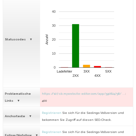
40
30
Anzahl
Statuscodes
20
10
0
Ladefehler
3XX
5XX
2XX
4XX
Problematische
https://107.sb.mywebsite-editor.com/app/590824738/ ...
:
Links
400
Registrieren
Sie sich für die Seolingo-Vollversion und
Anchortexte
bekommen Sie Zugriff auf diesen SEO-Check.
Registrieren
Sie sich für die Seolingo-Vollversion und
Follow/Nofollow