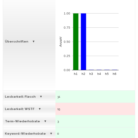
1.00
0.75
Anzahl
Überschriften
0.50
0.25
0.00
h1
h2
h3
h4
h5
h6
Lesbarkeit: Flesch
31
Lesbarkeit: WSTF
15
Term-Wiederholrate
3
Keyword-Wiederholrate
0