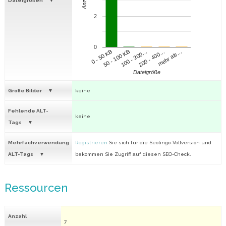
Anzahl
Dateigrößen
2
0
100 - 200…
200 - 400…
mehr als…
0 - 50 KB
50 - 100 KB
Dateigröße
Große Bilder
keine
Fehlende ALT-
keine
Tags
Mehrfachverwendung
Registrieren
Sie sich für die Seolingo-Vollversion und
ALT-Tags
bekommen Sie Zugriff auf diesen SEO-Check.
Ressourcen
Anzahl
7