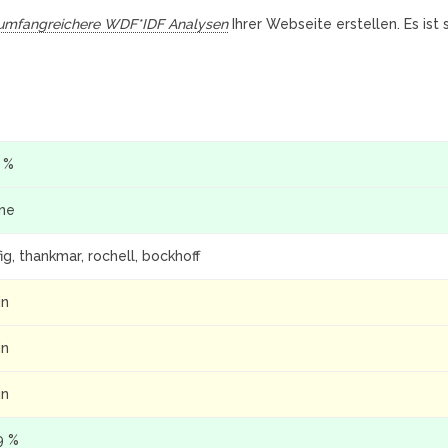
umfangreichere WDF*IDF Analysen
Ihrer Webseite erstellen. Es ist
9 %
ine
fig, thankmar, rochell, bockhoff
in
in
in
9 %