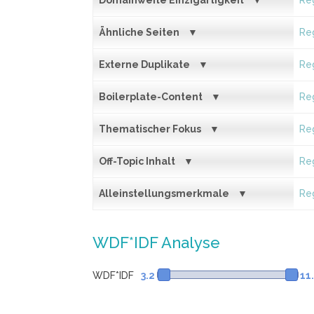
Domainweite Einzigartigkeit
Reg
Ähnliche Seiten
Reg
Externe Duplikate
Reg
Boilerplate-Content
Reg
Thematischer Fokus
Reg
Off-Topic Inhalt
Reg
Alleinstellungsmerkmale
Reg
WDF*IDF Analyse
WDF*IDF
3.2
11