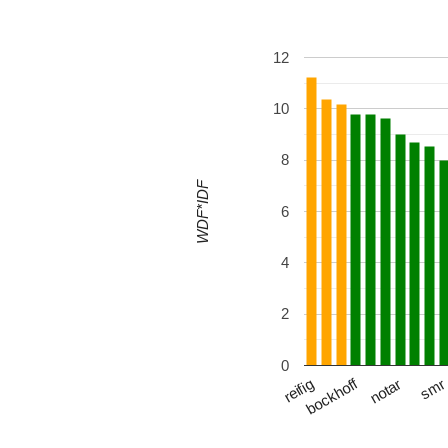
12
10
8
WDF*IDF
6
4
2
0
bockhoff
notar
reifig
sm