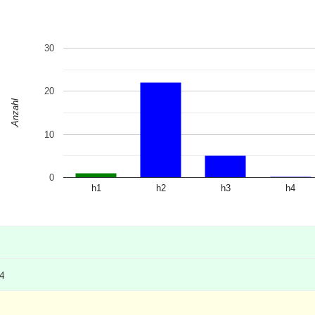
30
20
Anzahl
10
0
h1
h2
h3
h4
.4