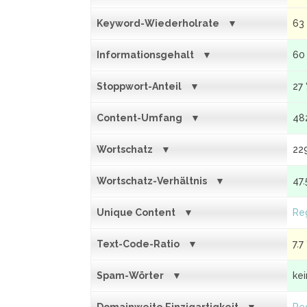
Keyword-Wiederholrate
63
Informationsgehalt
60
Stoppwort-Anteil
27
Content-Umfang
48
Wortschatz
22
Wortschatz-Verhältnis
47.
Unique Content
Reg
Text-Code-Ratio
7.7
Spam-Wörter
ke