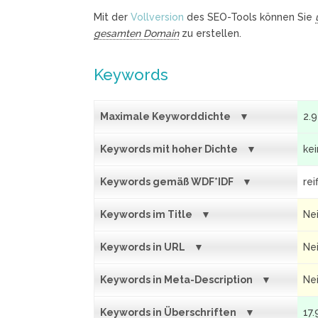
Mit der
Vollversion
des SEO-Tools können Sie
gesamten Domain
zu erstellen.
Keywords
Maximale Keyworddichte
2.
Keywords mit hoher Dichte
ke
Keywords gemäß WDF*IDF
rei
Keywords im Title
Ne
Keywords in URL
Ne
Keywords in Meta-Description
Ne
Keywords in Überschriften
17.