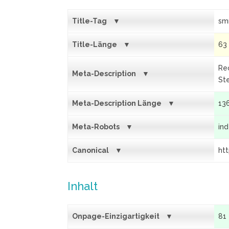
Title-Tag
sm
Title-Länge
63
Re
Meta-Description
St
Meta-Description Länge
13
Meta-Robots
in
Canonical
ht
Inhalt
Onpage-Einzigartigkeit
81