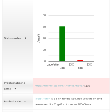
80
60
Anzahl
Statuscodes
40
20
0
Ladefehler
3XX
5XX
2XX
4XX
Problematische
https://themeisle.com/themes/neve/
: 403
Links
Registrieren
Sie sich für die Seolingo-Vollversion und
Anchortexte
bekommen Sie Zugriff auf diesen SEO-Check.