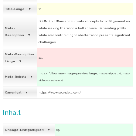
Title-Länge
10
SOUND BLU®aims to cultivate concepts for profit generation
Meta-
while making the world a better place. Generating profits
Description
while also contributing to abetter world presents significant
challenges.
Meta-Description
191
Länge
index, follow, max-image-preview:large, max-snippet:-1, max-
Meta-Robots
video-preview:-1
Canonical
https://www.soundblu.com/
Inhalt
Onpage-Einzigartigkeit
89