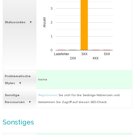
3
Anzahl
Statuscodes
2
1
0
Ladefehler
3XX
5XX
2XX
4XX
Problematische
keine
Styles
Sonstige
Registrieren
Sie sich für die Seolingo-Vollversion und
Ressourcen
bekommen Sie Zugriff auf diesen SEO-Check.
Sonstiges