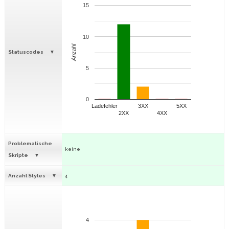
15
10
Anzahl
Statuscodes
5
0
Ladefehler
3XX
5XX
2XX
4XX
Problematische
keine
Skripte
Anzahl Styles
4
4