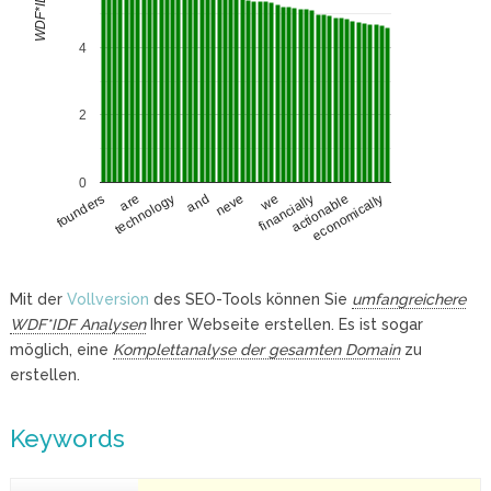
WDF*IDF
4
2
0
are
financially
technology
actionable
and
economically
neve
founders
we
Mit der
Vollversion
des SEO-Tools können Sie
umfangreichere
WDF*IDF Analysen
Ihrer Webseite erstellen. Es ist sogar
möglich, eine
Komplettanalyse der gesamten Domain
zu
erstellen.
Keywords