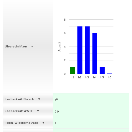
8
6
Anzahl
Überschriften
4
2
0
h1
h2
h3
h4
h5
h6
Lesbarkeit: Flesch
56
Lesbarkeit: WSTF
9.9
Term-Wiederholrate
6