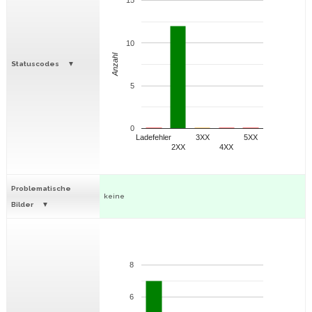
15
10
Anzahl
Statuscodes
5
0
Ladefehler
3XX
5XX
2XX
4XX
Problematische
keine
Bilder
8
6