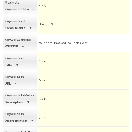
Maximale
3.7 %
Keyworddichte
Keywords mit
the: 3.7 %
hoher Dichte
Keywords gemäß
founders, involved, solutions, get
WDF*IDF
Keywords im
Nein
Title
Keywords in
Nein
URL
Keywords in Meta-
Nein
Description
Keywords in
9.1 %
Überschriften