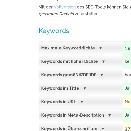
Mit der
Vollversion
des SEO-Tools können Sie
gesamten Domain
zu erstellen.
Keywords
Maximale Keyworddichte
1.9
Keywords mit hoher Dichte
ke
Keywords gemäß WDF*IDF
hoc
Keywords im Title
Ja
Keywords in URL
Ne
Keywords in Meta-Description
Ja
Keywords in Überschriften
3.7