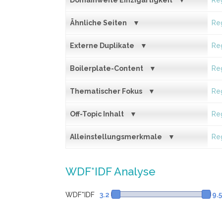
Domainweite Einzigartigkeit
Reg
Ähnliche Seiten
Reg
Externe Duplikate
Reg
Boilerplate-Content
Reg
Thematischer Fokus
Reg
Off-Topic Inhalt
Reg
Alleinstellungsmerkmale
Reg
WDF*IDF Analyse
WDF*IDF
3.2
9.