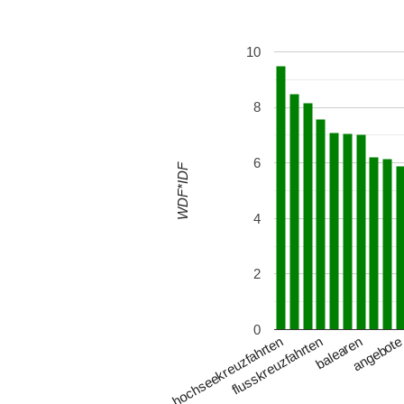
10
8
6
WDF*IDF
4
2
0
balearen
hochseekreuzfahrten
angebot
flusskreuzfahrten