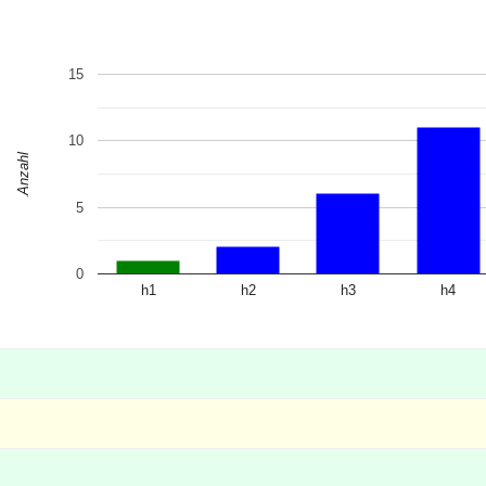
15
10
Anzahl
5
0
h1
h2
h3
h4