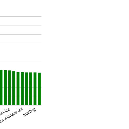
rsonenanzahl
loading
ervice