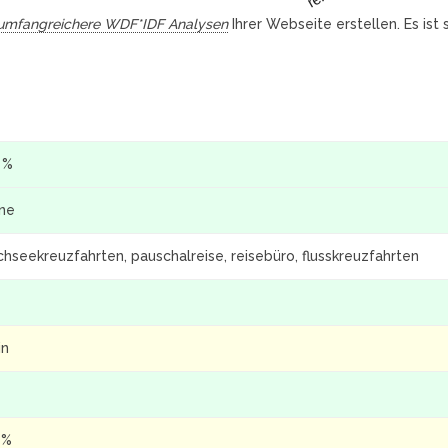
umfangreichere WDF*IDF Analysen
Ihrer Webseite erstellen. Es ist
 %
ine
hseekreuzfahrten, pauschalreise, reisebüro, flusskreuzfahrten
in
 %