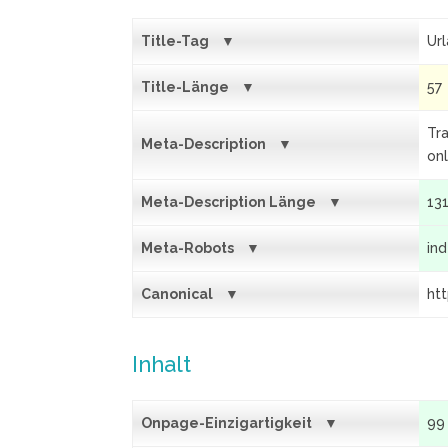
Title-Tag
Url
Title-Länge
57
Tra
Meta-Description
on
Meta-Description Länge
13
Meta-Robots
ind
Canonical
ht
Inhalt
Onpage-Einzigartigkeit
99