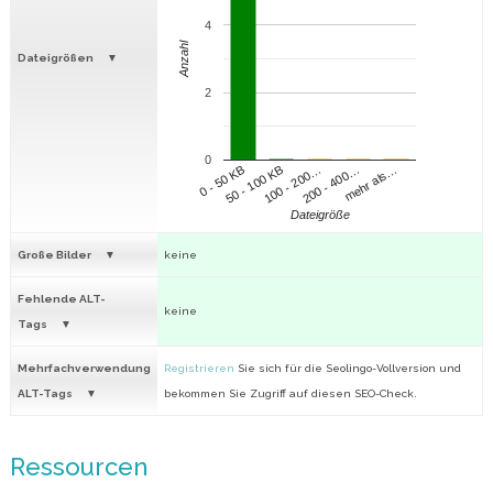
4
Anzahl
Dateigrößen
2
0
100 - 200…
200 - 400…
mehr als…
0 - 50 KB
50 - 100 KB
Dateigröße
Große Bilder
keine
Fehlende ALT-
keine
Tags
Mehrfachverwendung
Registrieren
Sie sich für die Seolingo-Vollversion und
ALT-Tags
bekommen Sie Zugriff auf diesen SEO-Check.
Ressourcen