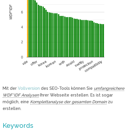
WDF*IDF
6
4
2
0
assist
offer
swiftly
korea
protection
korean
compatibility
with
vde
Mit der
Vollversion
des SEO-Tools können Sie
umfangreichere
WDF*IDF Analysen
Ihrer Webseite erstellen. Es ist sogar
möglich, eine
Komplettanalyse der gesamten Domain
zu
erstellen.
Keywords