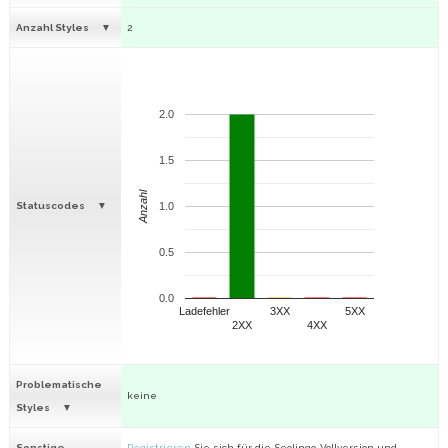
Anzahl Styles
2
2.0
1.5
Anzahl
Statuscodes
1.0
0.5
0.0
Ladefehler
3XX
5XX
2XX
4XX
Problematische
keine
Styles
Sonstige
Registrieren
Sie sich für die Seolingo-Vollversion und