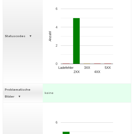
6
4
Anzahl
Statuscodes
2
0
Ladefehler
3XX
5XX
2XX
4XX
Problematische
keine
Bilder
6