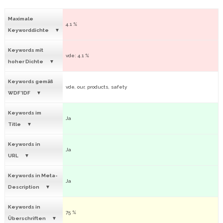
Maximale
4.1 %
Keyworddichte
Keywords mit
vde: 4.1 %
hoher Dichte
Keywords gemäß
vde, our, products, safety
WDF*IDF
Keywords im
Ja
Title
Keywords in
Ja
URL
Keywords in Meta-
Ja
Description
Keywords in
75 %
Überschriften