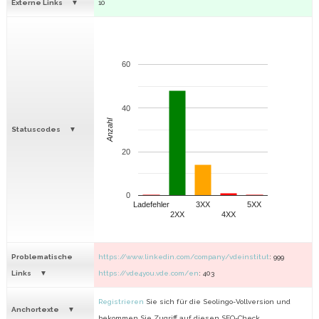
Externe Links
10
60
40
Anzahl
Statuscodes
20
0
Ladefehler
3XX
5XX
2XX
4XX
Problematische
https://www.linkedin.com/company/vdeinstitut
: 999
Links
https://vde4you.vde.com/en
: 403
Registrieren
Sie sich für die Seolingo-Vollversion und
Anchortexte
bekommen Sie Zugriff auf diesen SEO-Check.