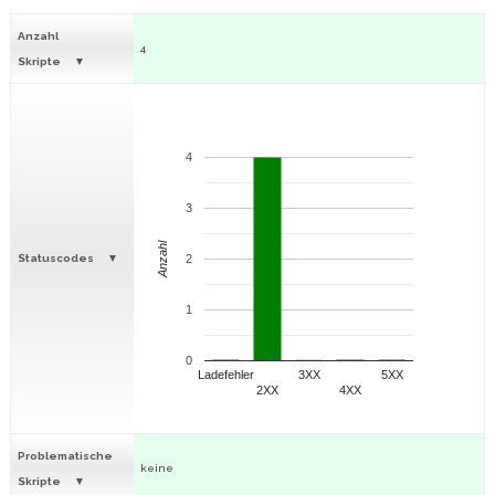
Anzahl
4
Skripte
4
3
Anzahl
Statuscodes
2
1
0
Ladefehler
3XX
5XX
2XX
4XX
Problematische
keine
Skripte