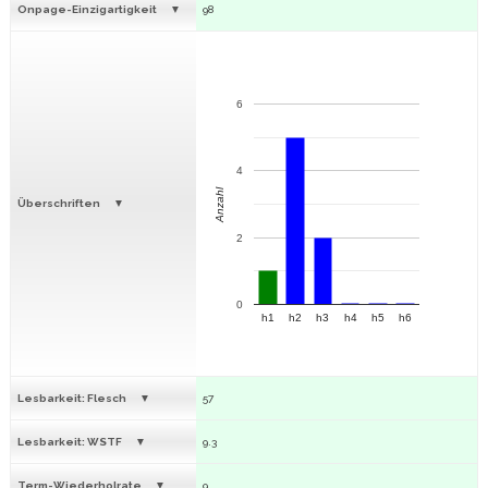
Onpage-Einzigartigkeit
98
6
4
Anzahl
Überschriften
2
0
h1
h2
h3
h4
h5
h6
Lesbarkeit: Flesch
57
Lesbarkeit: WSTF
9.3
Term-Wiederholrate
9