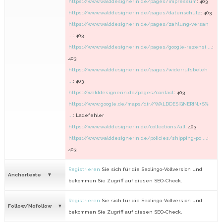
https://www.walddesignerin.de/pages/impressum
: 403
https://www.walddesignerin.de/pages/datenschutz
: 403
https://www.walddesignerin.de/pages/zahlung-versan
...
: 403
https://www.walddesignerin.de/pages/google-rezensi ...
:
403
https://www.walddesignerin.de/pages/widerrufsbeleh
...
: 403
https://walddesignerin.de/pages/contact
: 403
https://www.google.de/maps/dir//WALDDESIGNERIN,+S%
...
: Ladefehler
https://www.walddesignerin.de/collections/all
: 403
https://www.walddesignerin.de/policies/shipping-po ...
:
403
Registrieren
Sie sich für die Seolingo-Vollversion und
Anchortexte
bekommen Sie Zugriff auf diesen SEO-Check.
Registrieren
Sie sich für die Seolingo-Vollversion und
Follow/Nofollow
bekommen Sie Zugriff auf diesen SEO-Check.