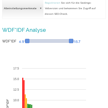
Registrieren
Sie sich für die Seolingo-
Alleinstellungsmerkmale
Vollversion und bekommen Sie Zugriff auf
diesen SEO-Check.
WDF*IDF Analyse
WDF*IDF
4.9
15.7
17.5
15.0
12.5
10.0
WDF*IDF