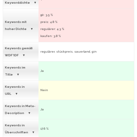
Keyworddichte
90: 3.5 %
Keywords mit
preis: 4.8 %
hoher Dichte
regulärer: 4.3 %
kaufen: 3.8 %
Keywords gemäß
regulärer, stückpreis, sauerland, gin
WDF*IDF
Keywords im
Ja
Title
Keywords in
Nein
URL
Keywords in Meta-
Ja
Description
Keywords in
17.6 %
Überschriften