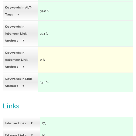
Keywords in ALT-
34.2 %
Tags
Keywords in
internen Link-
15.1 %
Anchors
Keywords in
externen Link-
0 %
Anchors
Keywords in Link-
13.6 %
Anchors
Links
Interne Links
179
Externe Links
20