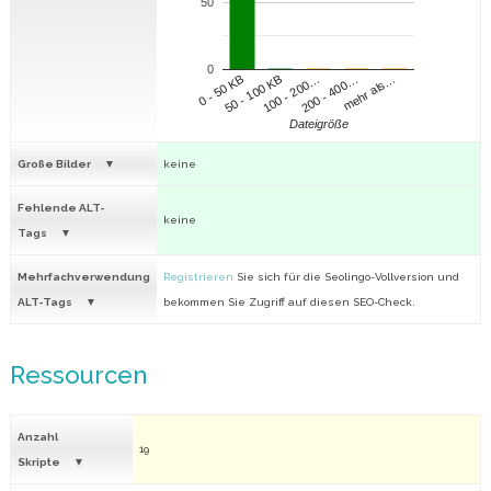
50
0
100 - 200…
200 - 400…
mehr als…
0 - 50 KB
50 - 100 KB
Dateigröße
Große Bilder
keine
Fehlende ALT-
keine
Tags
Mehrfachverwendung
Registrieren
Sie sich für die Seolingo-Vollversion und
ALT-Tags
bekommen Sie Zugriff auf diesen SEO-Check.
Ressourcen
Anzahl
19
Skripte