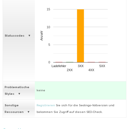
15
10
Anzahl
Statuscodes
5
0
Ladefehler
3XX
5XX
2XX
4XX
Problematische
keine
Styles
Sonstige
Registrieren
Sie sich für die Seolingo-Vollversion und
Ressourcen
bekommen Sie Zugriff auf diesen SEO-Check.