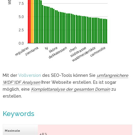
7.5
5.0
2.5
0.0
zientarra
südstrasse
ty
waldmeisterlikör
liköre
camomille
delikatessen
regulärer
cheri
Mit der
Vollversion
des SEO-Tools können Sie
umfangreichere
WDF*IDF Analysen
Ihrer Webseite erstellen. Es ist sogar
möglich, eine
Komplettanalyse der gesamten Domain
zu
erstellen.
Keywords
Maximale
4.8 %