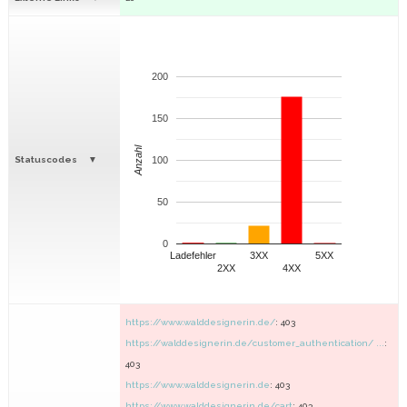
200
150
Anzahl
Statuscodes
100
50
0
Ladefehler
3XX
5XX
2XX
4XX
https://www.walddesignerin.de/
: 403
https://walddesignerin.de/customer_authentication/ ...
:
403
https://www.walddesignerin.de
: 403
https://www.walddesignerin.de/cart
: 403