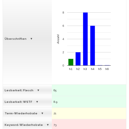
8
6
Anzahl
Überschriften
4
2
0
h1
h2
h3
h4
h5
h6
Lesbarkeit: Flesch
65
Lesbarkeit: WSTF
8.9
Term-Wiederholrate
21
Keyword-Wiederholrate
73