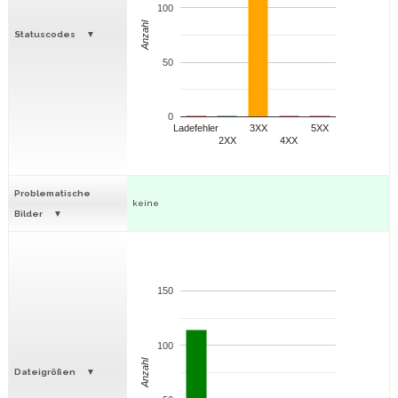
100
Anzahl
Statuscodes
50
0
Ladefehler
3XX
5XX
2XX
4XX
Problematische
keine
Bilder
150
100
Anzahl
Dateigrößen