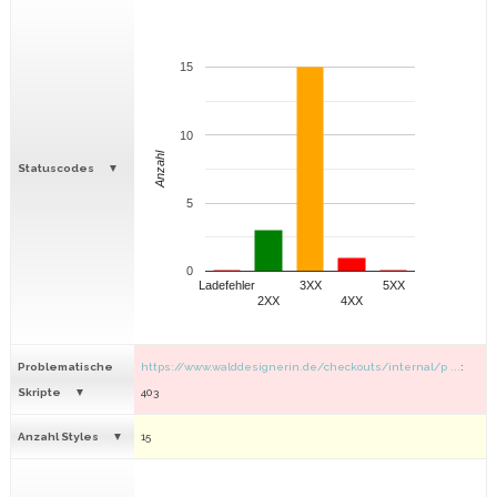
15
10
Anzahl
Statuscodes
5
0
Ladefehler
3XX
5XX
2XX
4XX
Problematische
https://www.walddesignerin.de/checkouts/internal/p ...
:
Skripte
403
Anzahl Styles
15