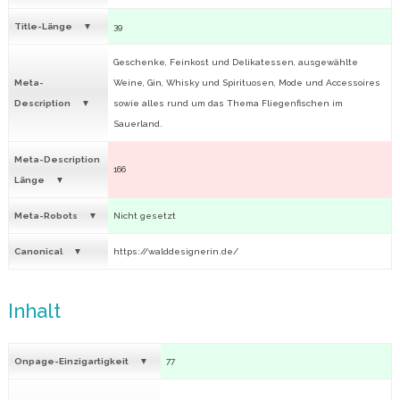
Title-Länge
39
Geschenke, Feinkost und Delikatessen, ausgewählte
Meta-
Weine, Gin, Whisky und Spirituosen, Mode und Accessoires
Description
sowie alles rund um das Thema Fliegenfischen im
Sauerland.
Meta-Description
166
Länge
Meta-Robots
Nicht gesetzt
Canonical
https://walddesignerin.de/
Inhalt
Onpage-Einzigartigkeit
77