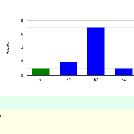
8
6
Anzahl
4
2
0
h1
h2
h3
h4
7