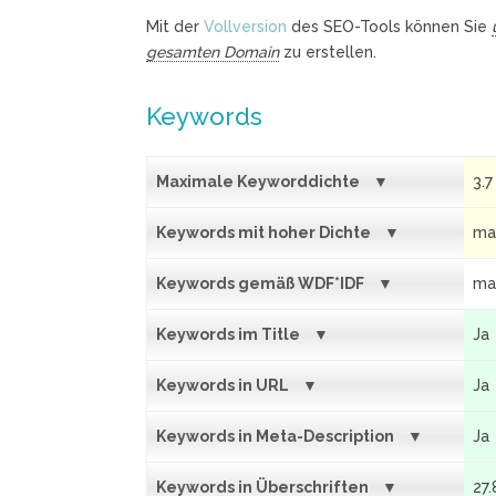
Mit der
Vollversion
des SEO-Tools können Sie
gesamten Domain
zu erstellen.
Keywords
Maximale Keyworddichte
3.7
Keywords mit hoher Dichte
man
Keywords gemäß WDF*IDF
man
Keywords im Title
Ja
Keywords in URL
Ja
Keywords in Meta-Description
Ja
Keywords in Überschriften
27.