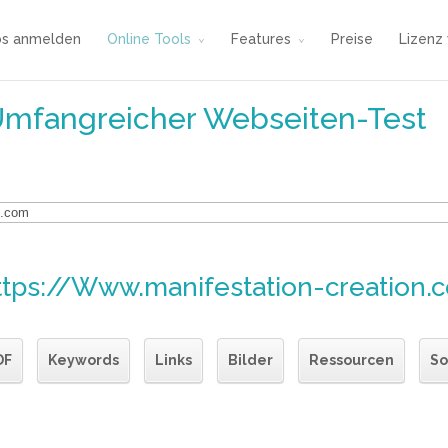
os anmelden
Online Tools
Features
Preise
Lizenz
Umfangreicher Webseiten-Test
ttps://Www.manifestation-creation.
DF
Keywords
Links
Bilder
Ressourcen
So