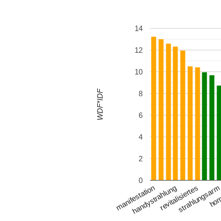
14
12
10
WDF*IDF
8
6
4
2
0
revitalisiertes
manifestation
strahlungsar
handystrahlung
hom