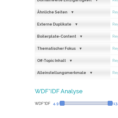
Domainweite Einzigartigkeit
Reg
Ähnliche Seiten
Reg
Externe Duplikate
Reg
Boilerplate-Content
Reg
Thematischer Fokus
Reg
Off-Topic Inhalt
Reg
Alleinstellungsmerkmale
Reg
WDF*IDF Analyse
WDF*IDF
4.9
13