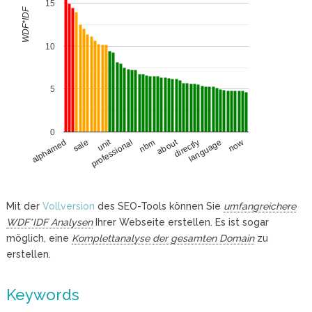
15
WDF*IDF
10
5
0
unit
about
sale
directly
language
professional
now
nbm
alphamed
Mit der
Vollversion
des SEO-Tools können Sie
umfangreichere
WDF*IDF Analysen
Ihrer Webseite erstellen. Es ist sogar
möglich, eine
Komplettanalyse der gesamten Domain
zu
erstellen.
Keywords