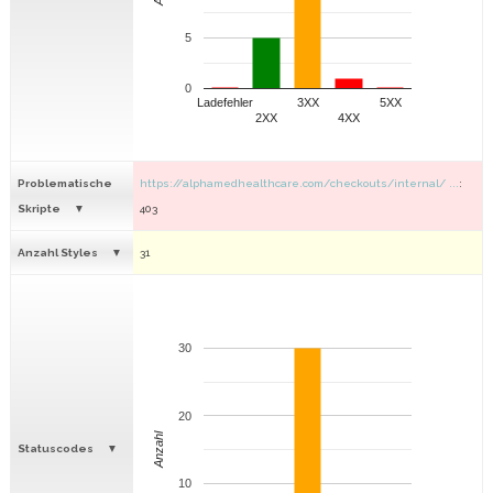
5
0
Ladefehler
3XX
5XX
2XX
4XX
Problematische
https://alphamedhealthcare.com/checkouts/internal/ ...
:
Skripte
403
Anzahl Styles
31
30
20
Anzahl
Statuscodes
10