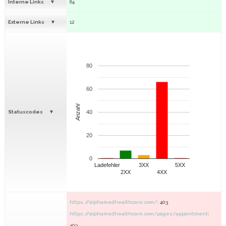
Interne Links
64
Externe Links
12
80
60
Anzahl
Statuscodes
40
20
0
Ladefehler
3XX
5XX
2XX
4XX
https://alphamedhealthcare.com/
: 403
https://alphamedhealthcare.com/pages/appointment
:
403