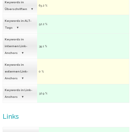
Keywords in
63.2 %
Überschriften
Keywords in ALT-
52.2 %
Tags
Keywords in
internen Link-
39.1 %
Anchors
Keywords in
externen Link-
0 %
Anchors
Keywords in Link-
32.9 %
Anchors
Links