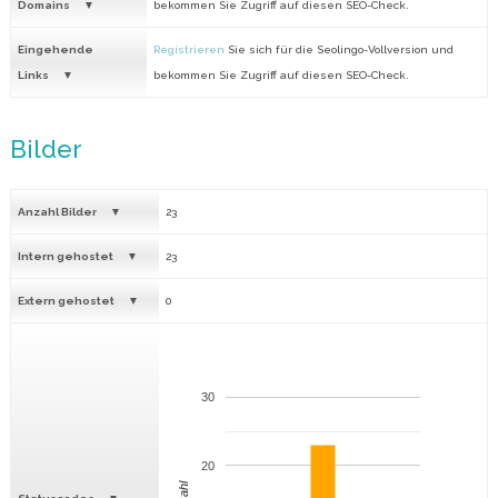
Domains
bekommen Sie Zugriff auf diesen SEO-Check.
Eingehende
Registrieren
Sie sich für die Seolingo-Vollversion und
Links
bekommen Sie Zugriff auf diesen SEO-Check.
Bilder
Anzahl Bilder
23
Intern gehostet
23
Extern gehostet
0
30
20