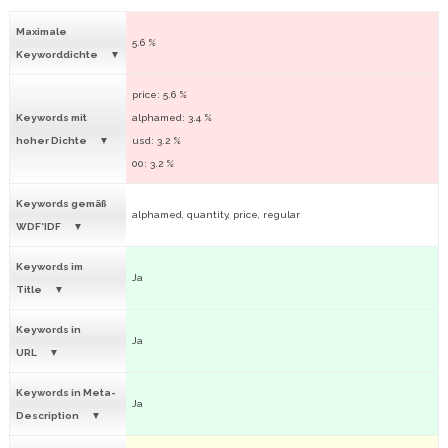
Maximale
5.6 %
Keyworddichte
price: 5.6 %
Keywords mit
alphamed: 3.4 %
hoher Dichte
usd: 3.2 %
00: 3.2 %
Keywords gemäß
alphamed, quantity, price, regular
WDF*IDF
Keywords im
Ja
Title
Keywords in
Ja
URL
Keywords in Meta-
Ja
Description