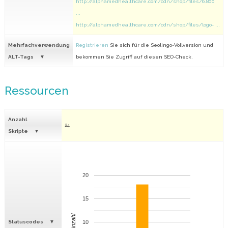
http://alphamedhealthcare.com/cdn/shop/files/6.800
...
http://alphamedhealthcare.com/cdn/shop/files/logo- ...
Mehrfachverwendung
Registrieren
Sie sich für die Seolingo-Vollversion und
ALT-Tags
bekommen Sie Zugriff auf diesen SEO-Check.
Ressourcen
Anzahl
24
Skripte
20
15
Anzahl
Statuscodes
10