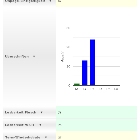
Onpage-Einzigartigkeit
67
30
20
Anzahl
Überschriften
10
0
h1
h2
h3
h4
h5
h6
Lesbarkeit: Flesch
71
Lesbarkeit: WSTF
7.1
Term-Wiederholrate
27