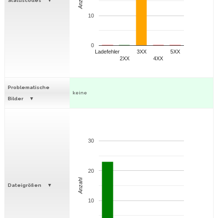
Anzahl
Statuscodes
10
0
Ladefehler
3XX
5XX
2XX
4XX
Problematische
keine
Bilder
30
20
Anzahl
Dateigrößen
10