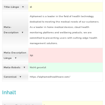
Title-Länge
16
Alphamed is a leader in the field of health technology,
dedicated to meeting the medical needs of our customers.
Meta-
As a leader in home medical devices, cloud health
Description
monitoring platforms and wellbeing products, we are
committed to presenting users with cutting-edge health
management solutions.
Meta-Description
291
Länge
Meta-Robots
Nicht gesetzt
Canonical
https://alphamedhealthcare.com/
Inhalt