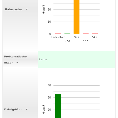
Anzahl
Statuscodes
20
10
0
Ladefehler
3XX
5XX
2XX
4XX
Problematische
keine
Bilder
40
30
Anzahl
Dateigrößen
20