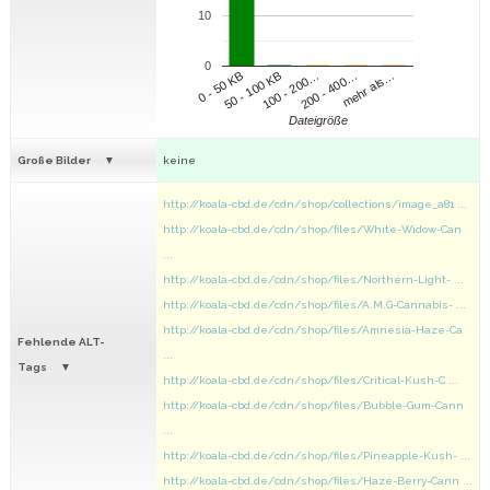
10
0
100 - 200…
200 - 400…
mehr als…
0 - 50 KB
50 - 100 KB
Dateigröße
Große Bilder
keine
http://koala-cbd.de/cdn/shop/collections/image_a81 ...
http://koala-cbd.de/cdn/shop/files/White-Widow-Can
...
http://koala-cbd.de/cdn/shop/files/Northern-Light- ...
http://koala-cbd.de/cdn/shop/files/A.M.G-Cannabis- ...
http://koala-cbd.de/cdn/shop/files/Amnesia-Haze-Ca
Fehlende ALT-
...
Tags
http://koala-cbd.de/cdn/shop/files/Critical-Kush-C ...
http://koala-cbd.de/cdn/shop/files/Bubble-Gum-Cann
...
http://koala-cbd.de/cdn/shop/files/Pineapple-Kush- ...
http://koala-cbd.de/cdn/shop/files/Haze-Berry-Cann ...