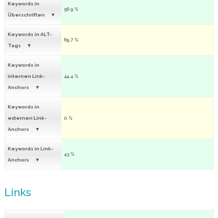
Keywords in
56.9 %
Überschriften
Keywords in ALT-
69.7 %
Tags
Keywords in
internen Link-
44.4 %
Anchors
Keywords in
externen Link-
0 %
Anchors
Keywords in Link-
43 %
Anchors
Links