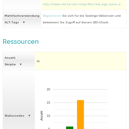
http://koala-cbd.de/cdn/shop/files/koa_logo_home_w ...
Mehrfachverwendung
Registrieren
Sie sich für die Seolingo-Vollversion und
ALT-Tags
bekommen Sie Zugriff auf diesen SEO-Check.
Ressourcen
Anzahl
24
Skripte
20
15
Anzahl
Statuscodes
10