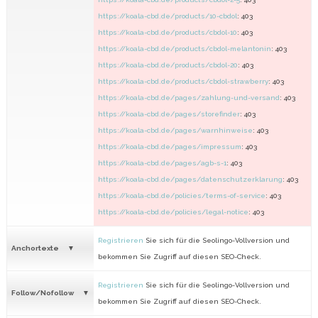
https://koala-cbd.de/products/10-cbdol
: 403
https://koala-cbd.de/products/cbdol-10
: 403
https://koala-cbd.de/products/cbdol-melantonin
: 403
https://koala-cbd.de/products/cbdol-20
: 403
https://koala-cbd.de/products/cbdol-strawberry
: 403
https://koala-cbd.de/pages/zahlung-und-versand
: 403
https://koala-cbd.de/pages/storefinder
: 403
https://koala-cbd.de/pages/warnhinweise
: 403
https://koala-cbd.de/pages/impressum
: 403
https://koala-cbd.de/pages/agb-s-1
: 403
https://koala-cbd.de/pages/datenschutzerklarung
: 403
https://koala-cbd.de/policies/terms-of-service
: 403
https://koala-cbd.de/policies/legal-notice
: 403
Registrieren
Sie sich für die Seolingo-Vollversion und
Anchortexte
bekommen Sie Zugriff auf diesen SEO-Check.
Registrieren
Sie sich für die Seolingo-Vollversion und
Follow/Nofollow
bekommen Sie Zugriff auf diesen SEO-Check.