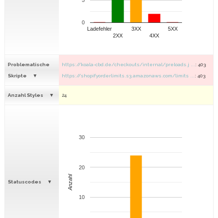
5
0
Ladefehler
3XX
5XX
2XX
4XX
Problematische
https://koala-cbd.de/checkouts/internal/preloads.j ...
: 403
Skripte
https://shopifyorderlimits.s3.amazonaws.com/limits ...
: 403
Anzahl Styles
24
30
20
Anzahl
Statuscodes
10