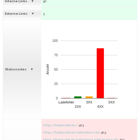
Interne Links
90
Externe Links
3
100
75
Anzahl
Statuscodes
50
25
0
Ladefehler
3XX
5XX
2XX
4XX
https://koala-cbd.de/
: 403
https://koala-cbd.de/collections/all
: 403
https://koala-cbd.de/collections/cbd-bluten-all
: 403