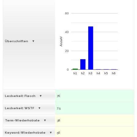
60
40
Anzahl
Überschriften
20
0
h1
h2
h3
h4
h5
h6
Lesbarkeit: Flesch
76
Lesbarkeit: WSTF
7.5
Term-Wiederholrate
38
Keyword-Wiederholrate
56