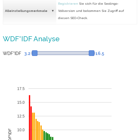
Registrieren
Sie sich für die Seolingo-
Alleinstellungsmerkmale
Vollversion und bekommen Sie Zugriff auf
diesen SEO-Check.
WDF*IDF Analyse
WDF*IDF
3.2
16.5
17.5
15.0
12.5
10.0
WDF*IDF