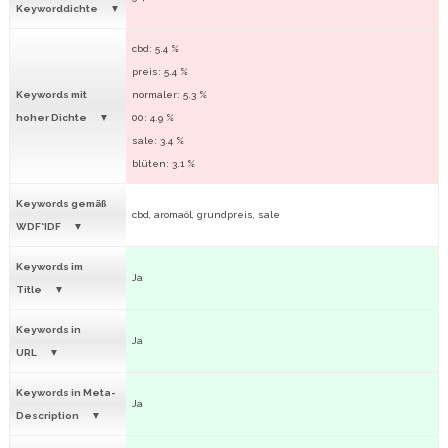
Keyworddichte
cbd: 5.4 %
preis: 5.4 %
Keywords mit
normaler: 5.3 %
hoher Dichte
00: 4.9 %
sale: 3.4 %
blüten: 3.1 %
Keywords gemäß
cbd, aromaöl, grundpreis, sale
WDF*IDF
Keywords im
Ja
Title
Keywords in
Ja
URL
Keywords in Meta-
Ja
Description