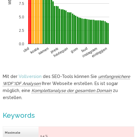
7.5
5.0
2.5
0.0
koala
bud
samen
instagram
preis
einloggen
harlequin
cbd
gum
Mit der
Vollversion
des SEO-Tools können Sie
umfangreichere
WDF*IDF Analysen
Ihrer Webseite erstellen. Es ist sogar
möglich, eine
Komplettanalyse der gesamten Domain
zu
erstellen.
Keywords
Maximale
5.4 %