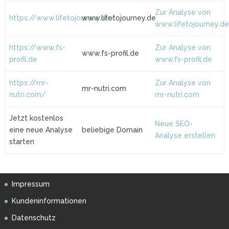
Zur Analyse von
https://www.lifetojourney.de/
www.lifetojourney.de
www.lifetojourney.d
https://www.fs-
Zur Analyse von
www.fs-profil.de
profil.de
www.fs-profil.de
https://mr-
Zur Analyse von
mr-nutri.com
nutri.com/
mr-nutri.com
Jetzt kostenlos
Neue SEO-
eine neue Analyse
beliebige Domain
Analyse erstellen
starten
Impressum
Kundeninformationen
Datenschutz