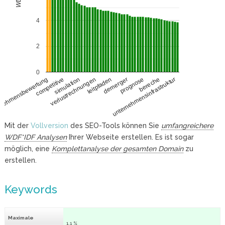
4
2
0
competitive
prognose
simulation
bereche
verlustrechnungen
unternehmensinfrastruktur
leitpfaden
rnehmensbewertung
demerger
Mit der
Vollversion
des SEO-Tools können Sie
umfangreichere
WDF*IDF Analysen
Ihrer Webseite erstellen. Es ist sogar
möglich, eine
Komplettanalyse der gesamten Domain
zu
erstellen.
Keywords
Maximale
1.1 %