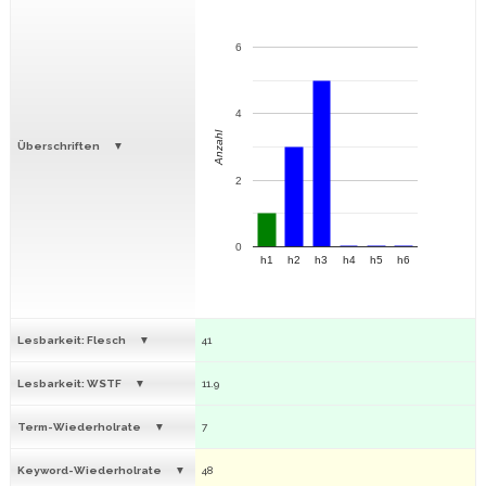
6
4
Anzahl
Überschriften
2
0
h1
h2
h3
h4
h5
h6
Lesbarkeit: Flesch
41
Lesbarkeit: WSTF
11.9
Term-Wiederholrate
7
Keyword-Wiederholrate
48