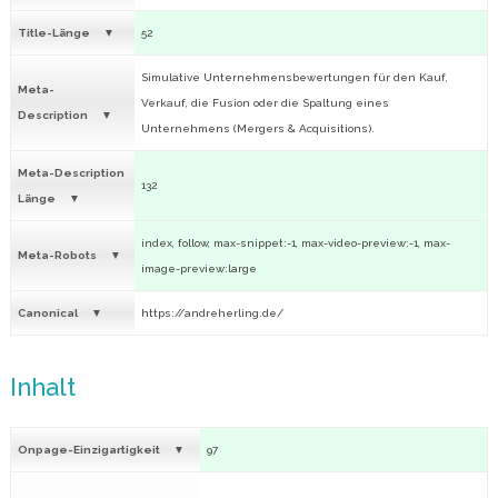
Title-Länge
52
Simulative Unternehmensbewertungen für den Kauf,
Meta-
Verkauf, die Fusion oder die Spaltung eines
Description
Unternehmens (Mergers & Acquisitions).
Meta-Description
132
Länge
index, follow, max-snippet:-1, max-video-preview:-1, max-
Meta-Robots
image-preview:large
Canonical
https://andreherling.de/
Inhalt
Onpage-Einzigartigkeit
97