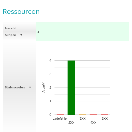
Ressourcen
Anzahl
4
Skripte
4
3
Anzahl
Statuscodes
2
1
0
Ladefehler
3XX
5XX
2XX
4XX