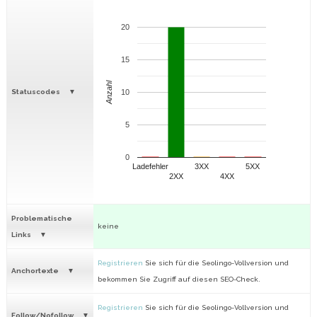
20
15
Anzahl
Statuscodes
10
5
0
Ladefehler
3XX
5XX
2XX
4XX
Problematische
keine
Links
Registrieren
Sie sich für die Seolingo-Vollversion und
Anchortexte
bekommen Sie Zugriff auf diesen SEO-Check.
Registrieren
Sie sich für die Seolingo-Vollversion und
Follow/Nofollow