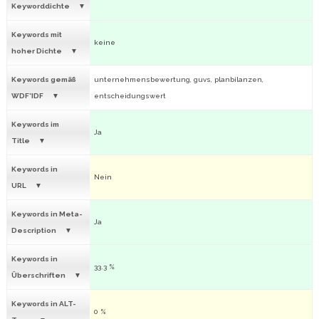
Keyworddichte
Keywords mit
keine
hoher Dichte
Keywords gemäß
unternehmensbewertung, guvs, planbilanzen,
WDF*IDF
entscheidungswert
Keywords im
Ja
Title
Keywords in
Nein
URL
Keywords in Meta-
Ja
Description
Keywords in
33.3 %
Überschriften
Keywords in ALT-
0 %