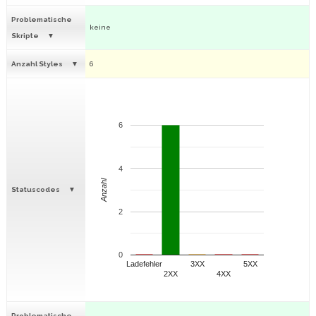
Problematische
keine
Skripte
Anzahl Styles
6
6
4
Anzahl
Statuscodes
2
0
Ladefehler
3XX
5XX
2XX
4XX
Problematische