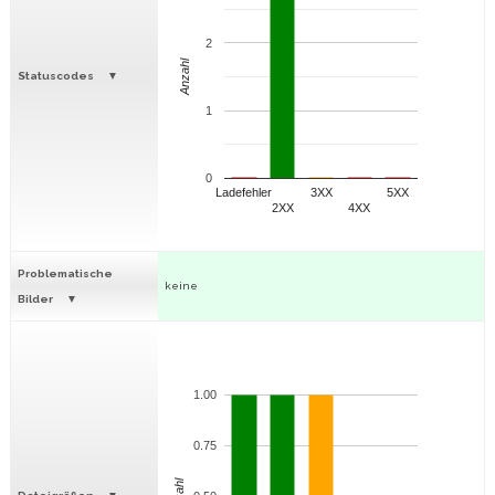
2
Anzahl
Statuscodes
1
0
Ladefehler
3XX
5XX
2XX
4XX
Problematische
keine
Bilder
1.00
0.75