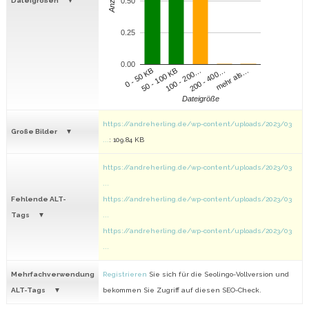
Anzahl
Dateigrößen
0.50
0.25
0.00
100 - 200…
200 - 400…
mehr als…
0 - 50 KB
50 - 100 KB
Dateigröße
https://andreherling.de/wp-content/uploads/2023/03
Große Bilder
...
: 109.84 KB
https://andreherling.de/wp-content/uploads/2023/03
...
Fehlende ALT-
https://andreherling.de/wp-content/uploads/2023/03
Tags
...
https://andreherling.de/wp-content/uploads/2023/03
...
Mehrfachverwendung
Registrieren
Sie sich für die Seolingo-Vollversion und
ALT-Tags
bekommen Sie Zugriff auf diesen SEO-Check.