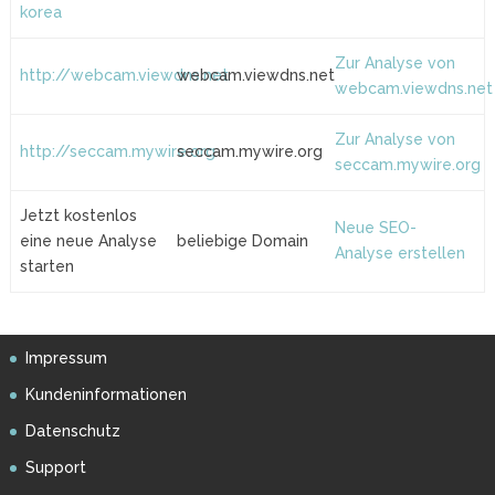
korea
Zur Analyse von
http://webcam.viewdns.net
webcam.viewdns.net
webcam.viewdns.net
Zur Analyse von
http://seccam.mywire.org
seccam.mywire.org
seccam.mywire.org
Jetzt kostenlos
Neue SEO-
eine neue Analyse
beliebige Domain
Analyse erstellen
starten
Impressum
Kundeninformationen
Datenschutz
Support