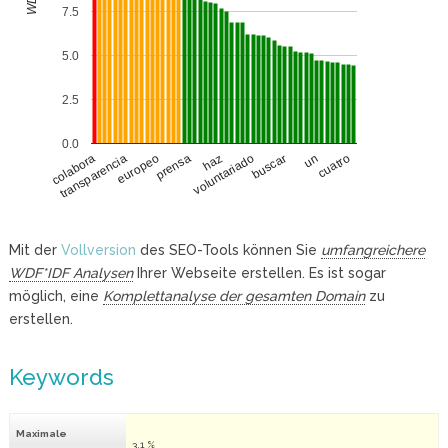
7.5
5.0
2.5
0.0
transparencia
buscar
europeo
un
prensa
cuatro
haz
colabora
voluntariado
Mit der
Vollversion
des SEO-Tools können Sie
umfangreichere
WDF*IDF Analysen
Ihrer Webseite erstellen. Es ist sogar
möglich, eine
Komplettanalyse der gesamten Domain
zu
erstellen.
Keywords
Maximale
3.1 %