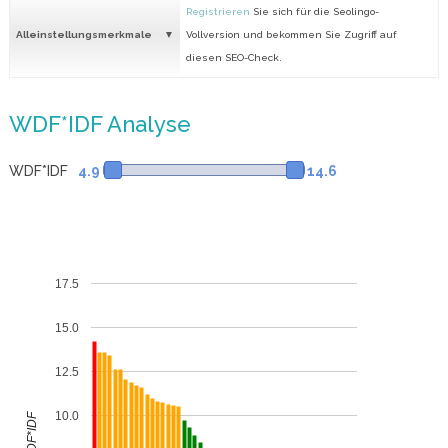
Registrieren
Sie sich für die Seolingo-
Alleinstellungsmerkmale
Vollversion und bekommen Sie Zugriff auf
diesen SEO-Check.
WDF*IDF Analyse
WDF*IDF
4.9
14.6
17.5
15.0
12.5
10.0
WDF*IDF