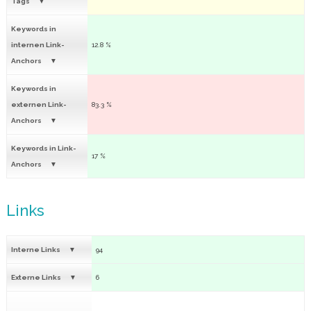
Tags
Keywords in
internen Link-
12.8 %
Anchors
Keywords in
externen Link-
83.3 %
Anchors
Keywords in Link-
17 %
Anchors
Links
Interne Links
94
Externe Links
6