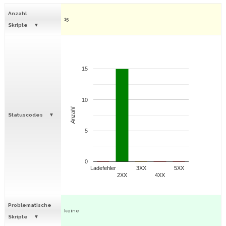
Anzahl
15
Skripte
15
10
Anzahl
Statuscodes
5
0
Ladefehler
3XX
5XX
2XX
4XX
Problematische
keine
Skripte