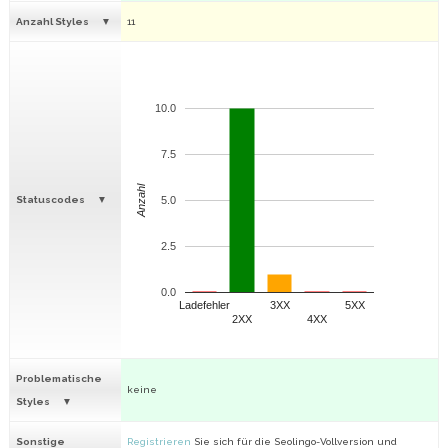
Anzahl Styles
11
10.0
7.5
Anzahl
Statuscodes
5.0
2.5
0.0
Ladefehler
3XX
5XX
2XX
4XX
Problematische
keine
Styles
Sonstige
Registrieren
Sie sich für die Seolingo-Vollversion und