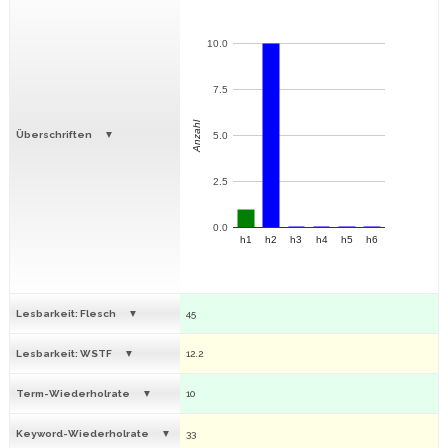
10.0
7.5
Anzahl
Überschriften
5.0
2.5
0.0
h1
h2
h3
h4
h5
h6
Lesbarkeit: Flesch
45
Lesbarkeit: WSTF
12.2
Term-Wiederholrate
10
Keyword-Wiederholrate
33