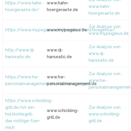
https://www.hahn-
www.hahn-
www.hahn-
hoergeraete.de/
hoergeraete.de
hoergeraete.de
Zur Analyse von
https://www.mypegasus.de/transfer/transferagentur/
www.mypegasus.de
www.mypegasus.de
Zur Analyse von
http://www.dj-
www.dj-
www.dj-
hanseatic.de
hanseatic.de
hanseatic.de
Zur Analyse von
https://www.hw-
www.hw-
www.hw-
personalmanagement.de/stellenanzeigen/
personalmanagement.de
personalmanagemen
https://www.schickling-
grill.de/ist-ein-
Zur Analyse von
www.schickling-
holzkohlegrill-
www.schickling-
grill.de
das-richtige-fuer-
grill.de
mich