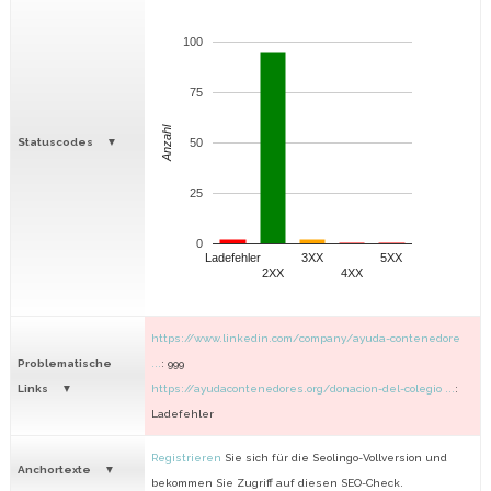
100
75
Anzahl
Statuscodes
50
25
0
Ladefehler
3XX
5XX
2XX
4XX
https://www.linkedin.com/company/ayuda-contenedore
Problematische
...
: 999
Links
https://ayudacontenedores.org/donacion-del-colegio ...
:
Ladefehler
Registrieren
Sie sich für die Seolingo-Vollversion und
Anchortexte
bekommen Sie Zugriff auf diesen SEO-Check.