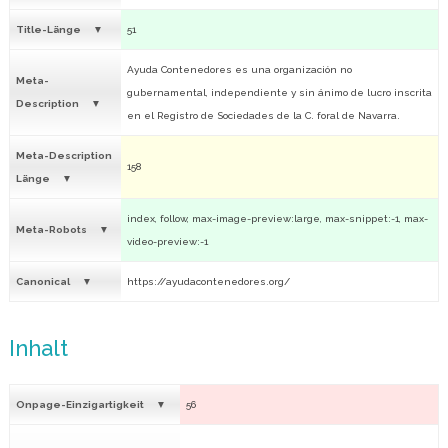
Title-Länge
51
Ayuda Contenedores es una organización no
Meta-
gubernamental, independiente y sin ánimo de lucro inscrita
Description
en el Registro de Sociedades de la C. foral de Navarra.
Meta-Description
158
Länge
index, follow, max-image-preview:large, max-snippet:-1, max-
Meta-Robots
video-preview:-1
Canonical
https://ayudacontenedores.org/
Inhalt
Onpage-Einzigartigkeit
56