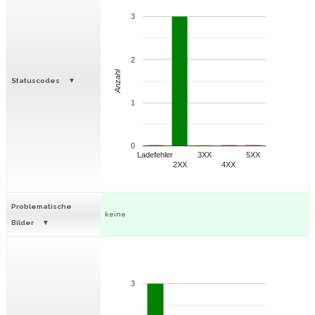
3
2
Anzahl
Statuscodes
1
0
Ladefehler
3XX
5XX
2XX
4XX
Problematische
keine
Bilder
3