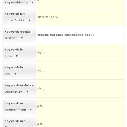
Keyworddichte
Keywords mit
material: 3.1 %
hoher Dichte
Keywords gemäß
colabora, hacemos, colaboradores, seguir
WDF*IDF
Keywords im
Nein
Title
Keywords in
Nein
URL
Keywords in Meta-
Nein
Description
Keywords in
0 %
Überschriften
Keywords in ALT-
0 %