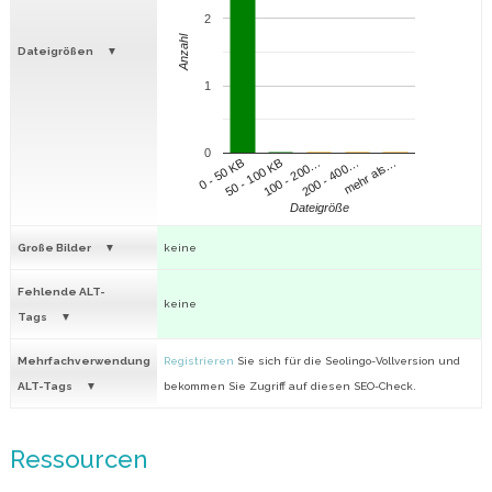
2
Anzahl
Dateigrößen
1
0
100 - 200…
200 - 400…
mehr als…
0 - 50 KB
50 - 100 KB
Dateigröße
Große Bilder
keine
Fehlende ALT-
keine
Tags
Mehrfachverwendung
Registrieren
Sie sich für die Seolingo-Vollversion und
ALT-Tags
bekommen Sie Zugriff auf diesen SEO-Check.
Ressourcen