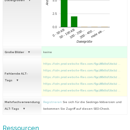
Anzahl
Dateigrößen
5.0
2.5
0.0
100 - 200…
200 - 400…
mehr als…
0 - 50 KB
50 - 100 KB
Dateigröße
Große Bilder
keine
https://cdn.prod.website-files.com/69c286db1f2bcb2 ...
https://cdn.prod.website-files.com/69c286db1f2bcb2 ...
Fehlende ALT-
https://cdn.prod.website-files.com/69c286db1f2bcb2 ...
Tags
https://cdn.prod.website-files.com/69c286db1f2bcb2 ...
https://cdn.prod.website-files.com/69c286db1f2bcb2 ...
Mehrfachverwendung
Registrieren
Sie sich für die Seolingo-Vollversion und
ALT-Tags
bekommen Sie Zugriff auf diesen SEO-Check.
Ressourcen