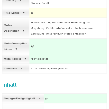
Title-Tag
Digimmo GmbH
Title-Länge
61
Hausverwaltung für Mannheim, Heidelberg und
Meta-
Umgebung. Zertifizierte Verwalter. Rechtssichere
Description
Betreuung. Unverbindlich Preise entdecken.
Meta-Description
136
Länge
Meta-Robots
Nicht gesetzt
Canonical
https://www.digimmo-gmbh.de
Inhalt
Onpage-Einzigartigkeit
97