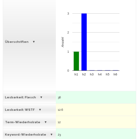
3
2
Anzahl
Überschriften
1
0
h1
h2
h3
h4
h5
h6
Lesbarkeit: Flesch
36
Lesbarkeit: WSTF
12.6
Term-Wiederholrate
12
Keyword-Wiederholrate
23