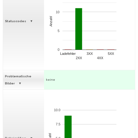
10
Anzahl
Statuscodes
5
0
Ladefehler
3XX
5XX
2XX
4XX
Problematische
keine
Bilder
10.0
7.5