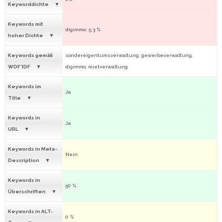
Keyworddichte
Keywords mit
digimmo: 5.3 %
hoher Dichte
Keywords gemäß
sondereigentumsverwaltung, gewerbeverwaltung,
WDF*IDF
digimmo, mietverwaltung
Keywords im
Ja
Title
Keywords in
Ja
URL
Keywords in Meta-
Nein
Description
Keywords in
50 %
Überschriften
Keywords in ALT-
0 %