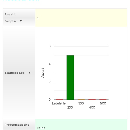
Anzahl
5
Skripte
6
4
Anzahl
Statuscodes
2
0
Ladefehler
3XX
5XX
2XX
4XX
Problematische
keine