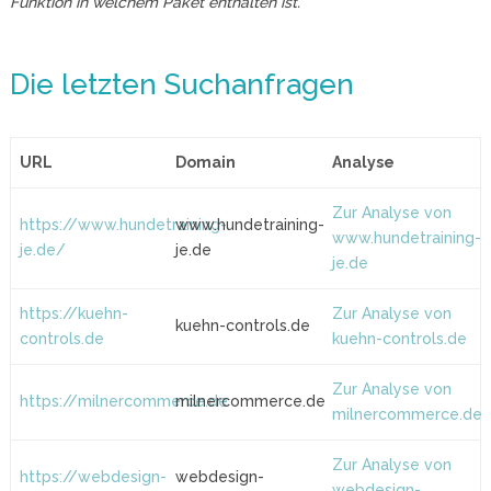
Funktion in welchem Paket enthalten ist.
Die letzten Suchanfragen
URL
Domain
Analyse
Zur Analyse von
https://www.hundetraining-
www.hundetraining-
www.hundetraining-
je.de/
je.de
je.de
https://kuehn-
Zur Analyse von
kuehn-controls.de
controls.de
kuehn-controls.de
Zur Analyse von
https://milnercommerce.de
milnercommerce.de
milnercommerce.de
Zur Analyse von
https://webdesign-
webdesign-
webdesign-