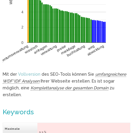
4
2
0
wiesloch
buchhaltung
anfragen
weg
verwaltung
abwicklung
preise
igentumsverwaltung
marktlage
Mit der
Vollversion
des SEO-Tools können Sie
umfangreichere
WDF*IDF Analysen
Ihrer Webseite erstellen. Es ist sogar
möglich, eine
Komplettanalyse der gesamten Domain
zu
erstellen.
Keywords
Maximale
5.3 %