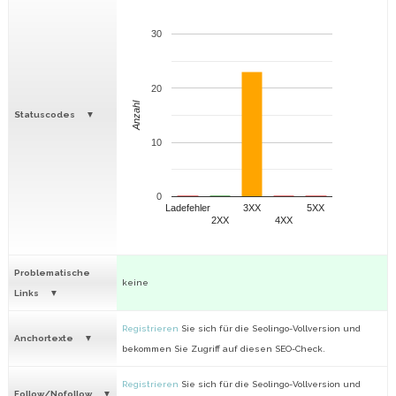
30
20
Anzahl
Statuscodes
10
0
Ladefehler
3XX
5XX
2XX
4XX
Problematische
keine
Links
Registrieren
Sie sich für die Seolingo-Vollversion und
Anchortexte
bekommen Sie Zugriff auf diesen SEO-Check.
Registrieren
Sie sich für die Seolingo-Vollversion und
Follow/Nofollow