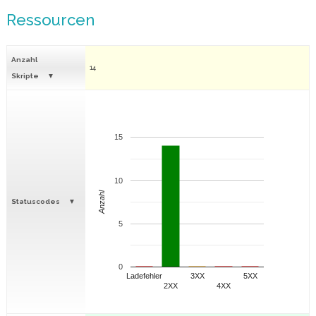
Ressourcen
Anzahl
14
Skripte
15
10
Anzahl
Statuscodes
5
0
Ladefehler
3XX
5XX
2XX
4XX