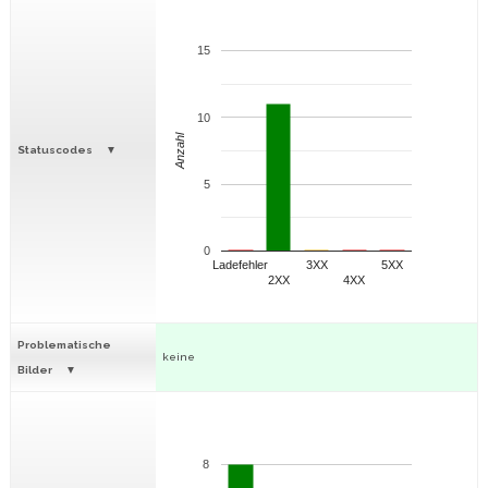
15
10
Anzahl
Statuscodes
5
0
Ladefehler
3XX
5XX
2XX
4XX
Problematische
keine
Bilder
8