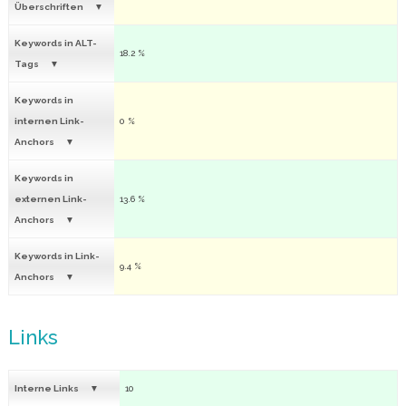
Überschriften
Keywords in ALT-
18.2 %
Tags
Keywords in
internen Link-
0 %
Anchors
Keywords in
externen Link-
13.6 %
Anchors
Keywords in Link-
9.4 %
Anchors
Links
Interne Links
10