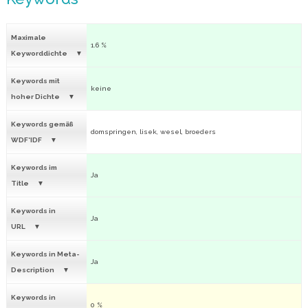
Maximale
1.6 %
Keyworddichte
Keywords mit
keine
hoher Dichte
Keywords gemäß
domspringen, lisek, wesel, broeders
WDF*IDF
Keywords im
Ja
Title
Keywords in
Ja
URL
Keywords in Meta-
Ja
Description
Keywords in
0 %