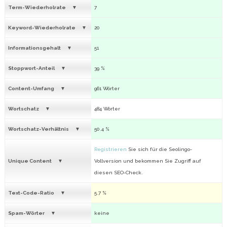
Term-Wiederholrate
7
Keyword-Wiederholrate
20
Informationsgehalt
51
Stoppwort-Anteil
39 %
Content-Umfang
961 Wörter
Wortschatz
484 Wörter
Wortschatz-Verhältnis
50.4 %
Registrieren
Sie sich für die Seolingo-
Unique Content
Vollversion und bekommen Sie Zugriff auf
diesen SEO-Check.
Text-Code-Ratio
5.7 %
Spam-Wörter
keine