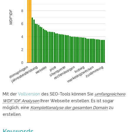
8
WDF*IDF
6
4
2
0
jahresbestleistung
ludwig
weseler
marketingzwecken
piotr
zustimmung
überquerte
domspringen
rechtmässigen
Mit der
Vollversion
des SEO-Tools können Sie
umfangreichere
WDF*IDF Analysen
Ihrer Webseite erstellen. Es ist sogar
möglich, eine
Komplettanalyse der gesamten Domain
zu
erstellen.
Keywords