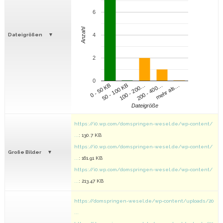
6
Anzahl
Dateigrößen
4
2
0
100 - 200…
200 - 400…
mehr als…
0 - 50 KB
50 - 100 KB
Dateigröße
https://i0.wp.com/domspringen-wesel.de/wp-content/
...
: 130.7 KB
https://i0.wp.com/domspringen-wesel.de/wp-content/
Große Bilder
...
: 161.91 KB
https://i0.wp.com/domspringen-wesel.de/wp-content/
...
: 213.47 KB
https://domspringen-wesel.de/wp-content/uploads/20
...