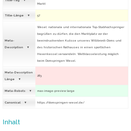
Title-Tag
Markt
Title-Länge
57
Wesel: nationale und internationale Top-Stabhochspringer
begrüßen zu dürfen, die den Marktplatz vor der
Meta-
beeindruckenden Kulisse unseres Willibrordi-Doms und
Description
des historischen Rathauses in einen sportlichen
Hexenkessel verwandeln. Weltklasseleistung möglich
beim Domspringen Wesel.
Meta-Description
283
Länge
Meta-Robots
max-image-preview:large
Canonical
https://domspringen-wesel.de/
Inhalt