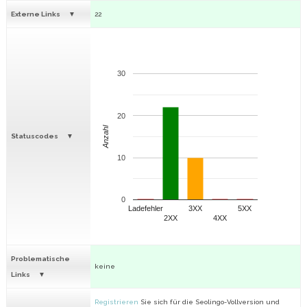
Externe Links
22
30
20
Anzahl
Statuscodes
10
0
Ladefehler
3XX
5XX
2XX
4XX
Problematische
keine
Links
Registrieren
Sie sich für die Seolingo-Vollversion und