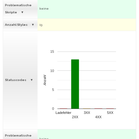
Problematische
keine
Skripte
Anzahl Styles
13
15
10
Anzahl
Statuscodes
5
0
Ladefehler
3XX
5XX
2XX
4XX
Problematische
keine