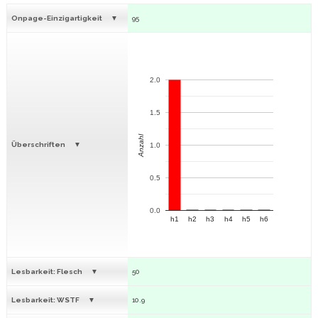
Onpage-Einzigartigkeit
95
2.0
1.5
Anzahl
Überschriften
1.0
0.5
0.0
h1
h2
h3
h4
h5
h6
Lesbarkeit: Flesch
50
Lesbarkeit: WSTF
10.9