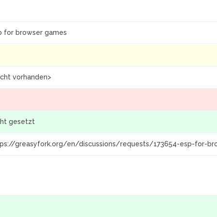
p for browser games
icht vorhanden>
cht gesetzt
tps://greasyfork.org/en/discussions/requests/173654-esp-for-b