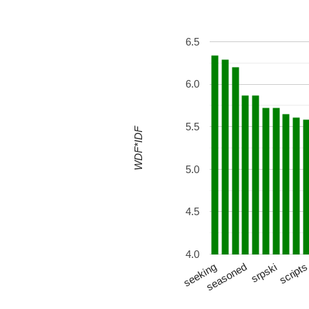
6.5
6.0
5.5
WDF*IDF
5.0
4.5
4.0
srpski
seeking
script
seasoned