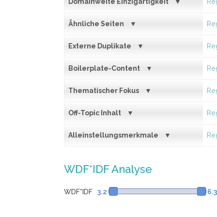
Domainweite Einzigartigkeit
Reg
Ähnliche Seiten
Reg
Externe Duplikate
Reg
Boilerplate-Content
Reg
Thematischer Fokus
Reg
Off-Topic Inhalt
Reg
Alleinstellungsmerkmale
Reg
WDF*IDF Analyse
WDF*IDF
3.2
6.