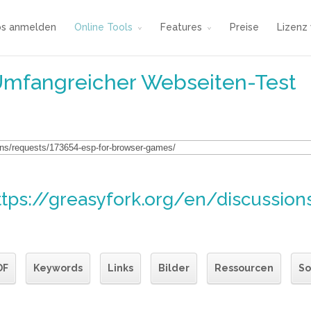
os anmelden
Online Tools
Features
Preise
Lizenz
Umfangreicher Webseiten-Test
ttps://greasyfork.org/en/discussio
DF
Keywords
Links
Bilder
Ressourcen
So