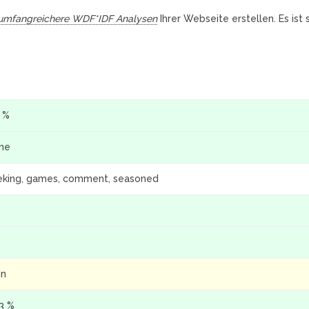
umfangreichere WDF*IDF Analysen
Ihrer Webseite erstellen. Es ist
4 %
ine
eking, games, comment, seasoned
in
.3 %