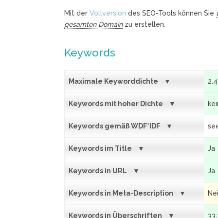
Mit der
Vollversion
des SEO-Tools können Sie
gesamten Domain
zu erstellen.
Keywords
Maximale Keyworddichte
2.
Keywords mit hoher Dichte
ke
Keywords gemäß WDF*IDF
se
Keywords im Title
Ja
Keywords in URL
Ja
Keywords in Meta-Description
Ne
Keywords in Überschriften
33