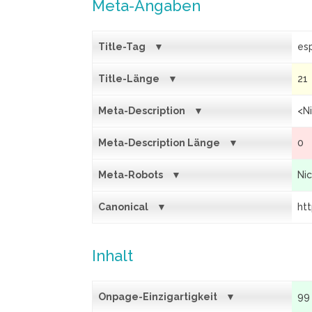
Meta-Angaben
Title-Tag
es
Title-Länge
21
Meta-Description
<N
Meta-Description Länge
0
Meta-Robots
Ni
Canonical
ht
Inhalt
Onpage-Einzigartigkeit
99