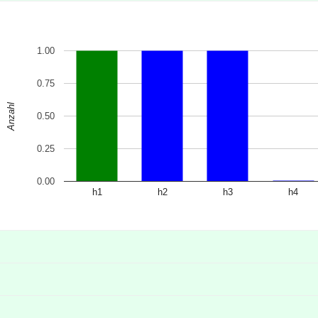
1.00
0.75
Anzahl
0.50
0.25
0.00
h1
h2
h3
h4