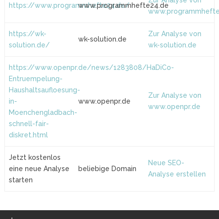
Zur Analyse von
https://www.programmhefte24.de/
www.programmhefte24.de
www.programmhefte
https://wk-
Zur Analyse von
wk-solution.de
solution.de/
wk-solution.de
https://www.openpr.de/news/1283808/HaDiCo-
Entruempelung-
Haushaltsaufloesung-
Zur Analyse von
in-
www.openpr.de
www.openpr.de
Moenchengladbach-
schnell-fair-
diskret.html
Jetzt kostenlos
Neue SEO-
eine neue Analyse
beliebige Domain
Analyse erstellen
starten