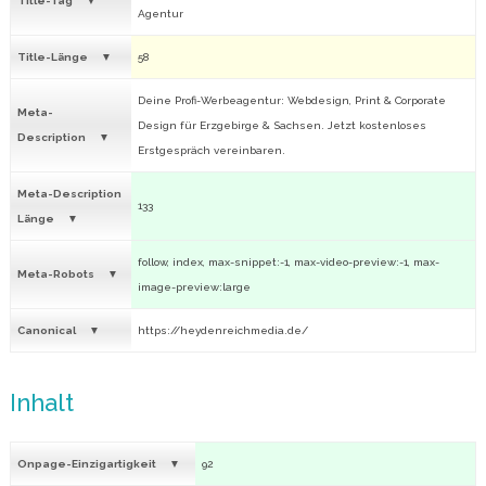
Title-Tag
Agentur
Title-Länge
58
Deine Profi-Werbeagentur: Webdesign, Print & Corporate
Meta-
Design für Erzgebirge & Sachsen. Jetzt kostenloses
Description
Erstgespräch vereinbaren.
Meta-Description
133
Länge
follow, index, max-snippet:-1, max-video-preview:-1, max-
Meta-Robots
image-preview:large
Canonical
https://heydenreichmedia.de/
Inhalt
Onpage-Einzigartigkeit
92