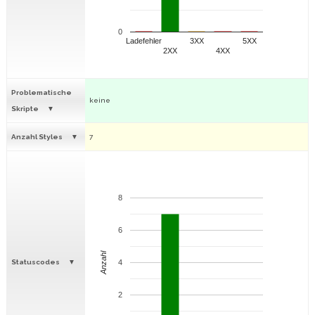
0
Ladefehler
3XX
5XX
2XX
4XX
Problematische
keine
Skripte
Anzahl Styles
7
8
6
Anzahl
Statuscodes
4
2