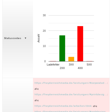
30
20
Anzahl
Statuscodes
10
0
Ladefehler
3XX
5XX
2XX
4XX
https://heydenreichmedia.de/leistungen/#corporated ...
:
404
https://heydenreichmedia.de/leistungen/#printdesig ...
:
404
https://heydenreichmedia.de/arbeiten/dmk
: 404
https://heydenreichmedia.de/leistungen/#webdesign
: