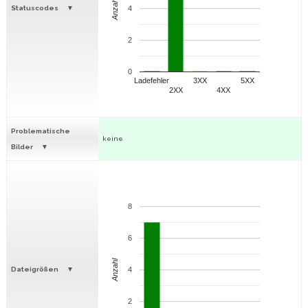
Anzahl
Statuscodes
4
2
0
Ladefehler
3XX
5XX
2XX
4XX
Problematische
keine
Bilder
8
6
Anzahl
Dateigrößen
4
2