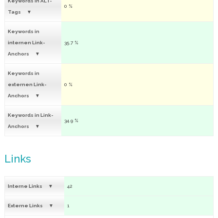
Keywords in ALT-
0 %
Tags
Keywords in
internen Link-
35.7 %
Anchors
Keywords in
externen Link-
0 %
Anchors
Keywords in Link-
34.9 %
Anchors
Links
Interne Links
42
Externe Links
1