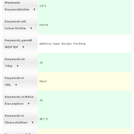
Maximale
1.8 %
Keyworddichte
Keywords mit
keine
hoher Dichte
Keywords gemäß
address, type, design, freiberg
WDF*IDF
Keywords im
Ja
Title
Keywords in
Nein
URL
Keywords in Meta-
Ja
Description
Keywords in
26.7 %
Überschriften