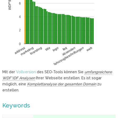
WDF*IDF
6
4
2
0
marketing
absenden
branding
fahrzeugbeschriftungen
title
web
logo
address
faq
Mit der
Vollversion
des SEO-Tools können Sie
umfangreichere
WDF*IDF Analysen
Ihrer Webseite erstellen. Es ist sogar
möglich, eine
Komplettanalyse der gesamten Domain
zu
erstellen.
Keywords