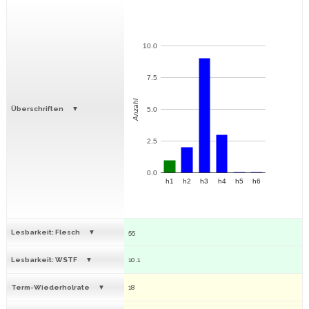
10.0
7.5
Anzahl
Überschriften
5.0
2.5
0.0
h1
h2
h3
h4
h5
h6
Lesbarkeit: Flesch
55
Lesbarkeit: WSTF
10.1
Term-Wiederholrate
18