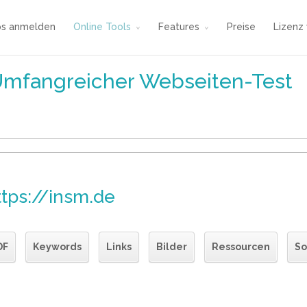
os anmelden
Online Tools
Features
Preise
Lizenz
Umfangreicher Webseiten-Test
ttps://insm.de
DF
Keywords
Links
Bilder
Ressourcen
So