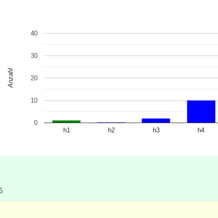
40
30
Anzahl
20
10
0
h1
h2
h3
h4
5