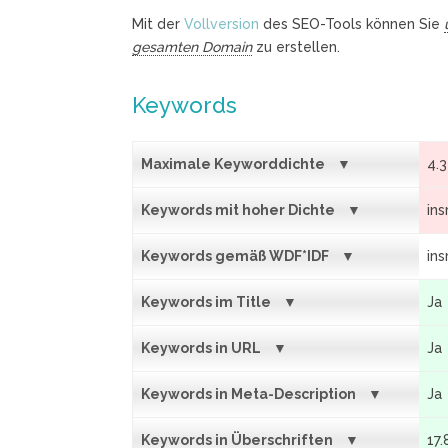
Mit der
Vollversion
des SEO-Tools können Sie
gesamten Domain
zu erstellen.
Keywords
Maximale Keyworddichte
4.
Keywords mit hoher Dichte
ins
Keywords gemäß WDF*IDF
ins
Keywords im Title
Ja
Keywords in URL
Ja
Keywords in Meta-Description
Ja
Keywords in Überschriften
17.