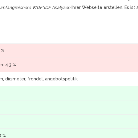
umfangreichere WDF*IDF Analysen
Ihrer Webseite erstellen. Es ist
3 %
m: 4.3 %
m, digimeter, frondel, angebotspolitik
8 %