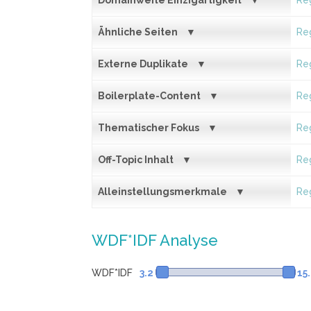
Domainweite Einzigartigkeit
Reg
Ähnliche Seiten
Reg
Externe Duplikate
Reg
Boilerplate-Content
Reg
Thematischer Fokus
Reg
Off-Topic Inhalt
Reg
Alleinstellungsmerkmale
Reg
WDF*IDF Analyse
WDF*IDF
3.2
15