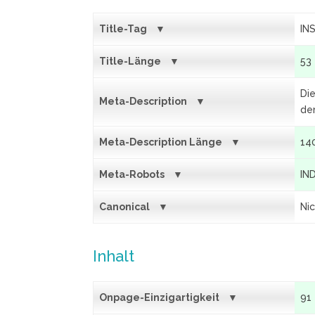
Title-Tag
INS
Title-Länge
53
Die
Meta-Description
de
Meta-Description Länge
14
Meta-Robots
IN
Canonical
Ni
Inhalt
Onpage-Einzigartigkeit
91