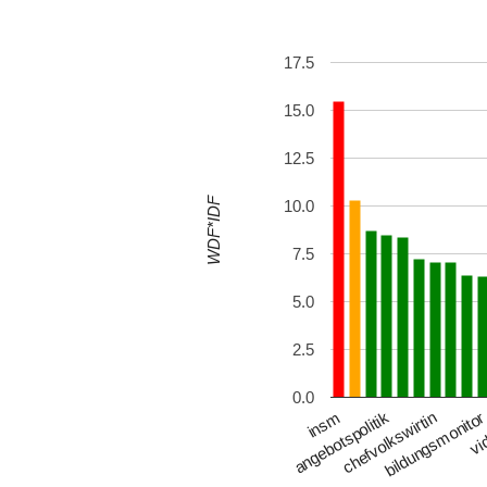
17.5
15.0
12.5
WDF*IDF
10.0
7.5
5.0
2.5
0.0
chefvolkswirtin
insm
bildungsmonito
angebotspolitik
vi